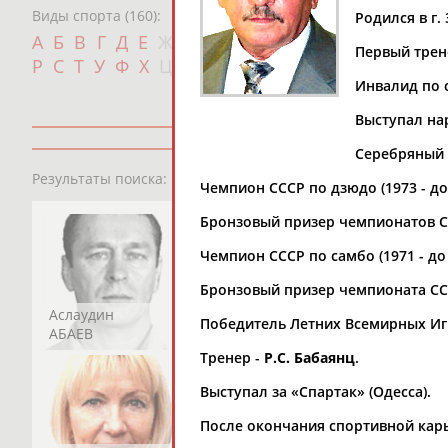
Виды спорта (160):
Родился в г.
Дат
А
Б
В
Г
Д
Е
Ж
З
И
К
Л
М
Н
О
П
Первый трен
с
Р
С
Т
У
Ф
Х
Ц
Ч
Ш
Щ
Э
Ю
Я
Инвалид по 
Выступал на
Серебряный п
13181
персон
Результаты поиска:
Чемпион СССР по дзюдо (1973 - до 
Бронзовый призер чемпионатов ССС
Чемпион СССР по самбо (1971 - до 
Бронзовый призер чемпионата СССР
Аслаудин
Елена
Мария
Победитель Летних Всемирных Игр 
АБАЕВ
АБАИМОВА
АБАКУМОВА
Тренер -
Р.С. Бабаянц
.
Выступал за «Спартак» (Одесса).
После окончания спортивной карь