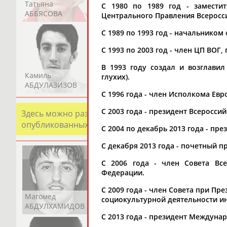
Татьяна
Акжана
Артур
С 1980 по 1989 год - замести
АББЯСОВА
АБДИКАРИМОВА
АБДРАХМАНОВ
Центрального Правления Всеросси
С 1989 по 1993 год - начальнико
С 1993 по 2003 год - член ЦП ВОГ
В 1993 году создал и возглави
Камиль
Загалав
Камалудин
глухих).
АБДУЛАЗИЗОВ
АБДУЛБЕКОВ
АБДУЛДАУДОВ
С 1996 года - член Исполкома Евр
С 2003 года - президент Всеросси
Здесь можно разместить информацию о хорошо изв
опубликованных записях. Страна должна знать свои
С 2004 по декабрь 2013 года - пр
С декабря 2013 года - почетный п
С 2006 года - член Совета Вс
Федерации.
С 2009 года - член Совета при П
Магомед
Шамиль
Адлан
социокультурной деятельности ин
АБДУЛХАМИДОВ
АБДУРАХМАНОВ
АБДУРАШИДОВ
С 2013 года - президент Междунар