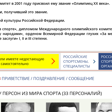
тет в 2001 году присвоил ему звание «Олимпиец ХХ века».
и, получивший это звание.
Элизабет
Захария
Александр
й культуры Российской Федерации.
АБРААМЯН
АБРАМАШВИЛИ
АБРАМОВ
 в спорте», дипломом Международного олимпийского комите
у народами», орденом Всемирной Федерации глухих «За меж
слуги» I, II и III степени.
Павел
Дарья
Екатерина
РОССИЙСКИЕ
РОСС
 или имеете недостающую
АБРАМОВ
АБРАМОВА
АБРАМОВА
СПОРТСМЕНЫ,
СПОР
 самостоятельно
СПЕЦИАЛИСТЫ
ОРГА
В
ПРИВЕТСТВИЕ / ПОЗДРАВЛЕНИЕ / СООБЩЕНИЕ
Тамара
Дмитрий
Маргарита
 ПЕРСОН ИЗ МИРА СПОРТА (33 ПЕРСОНАЛИЙ)
АБРАМОВА
АБРАМОВИЧ
АБРАМОВИЧ
ЕЩЁ ПЕРСОНЫ