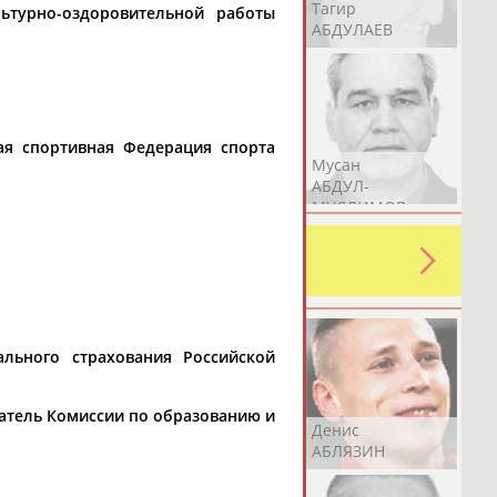
Герман
Рамазан
Тагир
ьтурно-оздоровительной работы
АБДУЛАЕВ
АБДУЛАЕВ
АБДУЛАЕВ
ая спортивная Федерация спорта
Аслан
Эмиль
Мусан
АБДУЛЛИН
АБДУЛЛИН
АБДУЛ-
МУСЛИМОВ
ь какую-либо ошибку в уже
 своей страны!
льного страхования Российской
датель Комиссии по образованию и
Эдуард
Уулу Азамат
Денис
АБЗАЛИМОВ
АБИБИЛЛА
АБЛЯЗИН