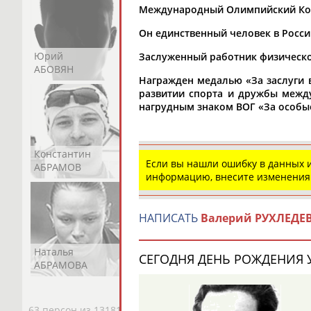
Международный Олимпийский Коми
Он единственный человек в Росси
Юрий
Никита
Виктор
Заслуженный работник физическо
АБОВЯН
АБОЗОВИК
АБОИМОВ
Награжден медалью «За заслуги
развитии спорта и дружбы межд
нагрудным знаком ВОГ «За особые за
Константин
Константин
Николай
Если вы нашли ошибку в данных
АБРАМОВ
АБРАМОВ
АБРАМОВ
информацию, внесите изменения
НАПИСАТЬ
Валерий РУХЛЕДЕ
Наталья
Нелли
Светлана
СЕГОДНЯ ДЕНЬ РОЖДЕНИЯ У
АБРАМОВА
АБРАМОВА
АБРАМОВА
63 персон из 13181