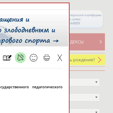
Просмотры материалов платформы
за сутки:
44889
ТИВНОСТИ
СВОДНЫЕ ИНДЕКСЫ
У кого сегодня день рождения?
Профессия
Не выбран
сударственного педагогического
Спортивное звание
Не выбран
Учёное звание
Не выбран