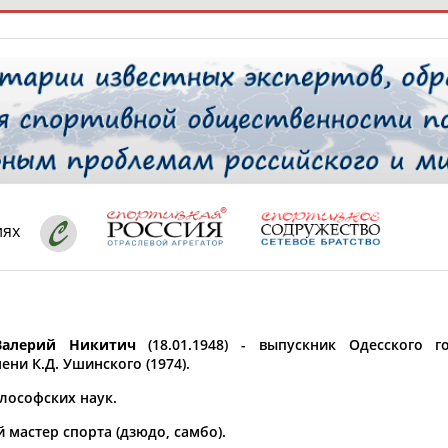
РЕСУРСНАЯ ПЛОЩАДКА
ТАБЛО АК
 специалисты
иях
ставляет регион*
 выбран
Валерий Никитич
(18.01.1948) - выпускник Одесского го
* для действующих спортсменов
то рождения
ени К.Д. Ушинского (1974).
 выбран
лософских наук.
ион проживания
 мастер спорта (дзюдо, самбо).
 выбран