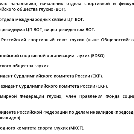
Каримжан
Аделя
Андрей
тель начальника, начальник отдела спортивной и физкул
АБДРАХМАНОВ
АБДРАХМАНОВА
АБДУВАЛИЕВ
йского общества глухих (ВОГ).
м отдела международных связей ЦП ВОГ.
, президиума ЦП ВОГ, вице-президентом ВОГ.
л Российский спортивный союз глухих (ныне Общероссийск
Абдула
Магомед
Назир
АБДУЛЖАЛИЛОВ
АБДУЛКАГИРОВ
АБДУЛЛАЕВ
опейской спортивной организации глухих (EDSO).
йского общества глухих.
естном спортсмене, тренере, специалисте или исправит
х героев! Герои спорта - это одни из главных патриотов
езидент Сурдлимпийского комитета России (СКР).
резидент Сурдлимпийского комитета России (СКР).
емирной Федерации глухих, член Правления Фонда социа
резиденте Российской Федерации по делам инвалидов (предсе
Рустам
Магомед
Нурлан
валидов).
АБДУРАШИДОВ
АБДУСАЛАМОВ
АБДЫКАЛЫКОВ
одного комитета спорта глухих (МКСГ).