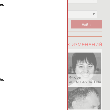
ве.
Чемпион
Не выбран
100 последних изменений
Рамазан
Ростом
Флюра
бе.
АБАЧАРАЕВ
АБАШИДЗЕ
АББАТЕ-БУЛАТОВА