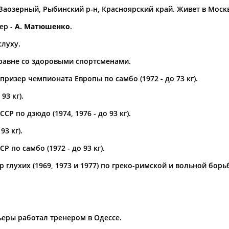
 Заозерный, Рыбинский р-н, Красноярский край. Живет в Моск
а рождения
ер -
А. Матюшенко
.
по
чч
мм
год
чч
мм
год
слуху.
равне со здоровыми спортсменами.
ризер чемпионата Европы по самбо (1972 - до 73 кг).
93 кг).
Р по дзюдо (1974, 1976 - до 93 кг).
93 кг).
 по самбо (1972 - до 93 кг).
Юлия
Дмитрий
Тамилла
глухих (1969, 1973 и 1977) по греко-римской и вольной борь
АБАЛАКИНА
АБАРЕНОВ
АБАСОВА
еры работал тренером в Одессе.