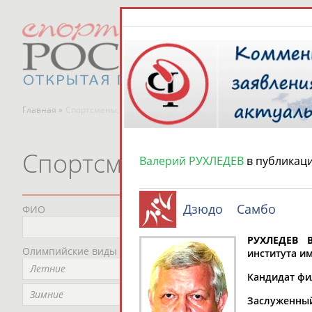
Главная »
Спортсмены, тренеры и специалисты
Спортсмены, тренеры и
Валерий РУХЛЕДЕВ
в публикац
Дзюдо
Самбо
ФИО
Пред
Не
РУХЛЕДЕВ 
Олимпийские виды спорта
Мес
института им
Летние
Не
Кандидат фи
Рег
Зимние
Заслуженный
Не