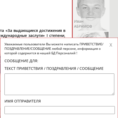
Андрей
Валерий
Иван
АБРАМОВ
АБРАМОВ
АБРАМОВ
та «За выдающиеся достижения в
дународные заслуги» I степени,
Уважаемые пользователи Вы можете написать ПРИВЕТСТВИЕ/
ПОЗДРАВЛЕНИЕ/СООБЩЕНИЕ любой персоне, информация о
которой содержится в нашей БД Персоналий !
Екатерина
Ирина
Лидия
ИЙСКИЕ
СПОРТИВНЫЕ
СООБЩЕНИЕ ДЛЯ:
АБРАМОВА
АБРАМОВА
АБРАМОВА
ТИВНЫЕ
НОВОСТИ И
ТЕКСТ ПРИВЕТСТВИЯ / ПОЗДРАВЛЕНИЯ / СООБЩЕНИЕ
НИЗАЦИИ
КОММЕНТАРИИ
Иракли
Осеп
Рамиль
ВЕСЬ СПИСОК
АБРАМЯН
АБРАМЯН
АБРАРОВ
ИМЯ ОТПРАВИТЕЛЯ