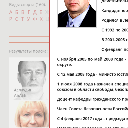
Действитель
Виды спорта (160):
Дат
Кандидат юри
А
Б
В
Г
Д
Е
Ж
З
И
К
Л
М
Н
О
П
с
Р
С
Т
У
Ф
Х
Ц
Ч
Ш
Щ
Э
Ю
Я
Родился в Л
С 1992 по 20
В 2001-2005 
13181
персон
С февраля п
Результаты поиска:
С ноября 2005 по май 2008 года
округе.
С 12 мая 2008 года - министр юст
1 июля 2008 года назначен спец
союзом в области свободы, безоп
Аслаудин
Елена
Мария
АБАЕВ
АБАИМОВА
АБАКУМОВА
Доцент кафедры гражданского пр
Член Совета безопасности Россий
С 4 февраля 2017 года - председа