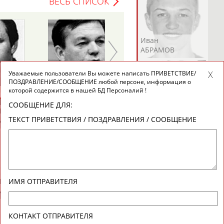
ВЕСЬ СПИСОК
Андрей
Валерий
Иван
АБРАМОВ
АБРАМОВ
АБРАМОВ
Геннадий
Уважаемые пользователи Вы можете написать ПРИВЕТСТВИЕ/
ТУРЕЦКИЙ
ПОЗДРАВЛЕНИЕ/СООБЩЕНИЕ любой персоне, информация о
которой содержится в нашей БД Персоналий !
СООБЩЕНИЕ ДЛЯ:
Екатерина
Ирина
Лидия
ТЕКСТ ПРИВЕТСТВИЯ / ПОЗДРАВЛЕНИЯ / СООБЩЕНИЕ
АБРАМОВА
АБРАМОВА
АБРАМОВА
Иракли
Осеп
Рамиль
ИМЯ ОТПРАВИТЕЛЯ
АБРАМЯН
АБРАМЯН
АБРАРОВ
КОНТАКТ ОТПРАВИТЕЛЯ