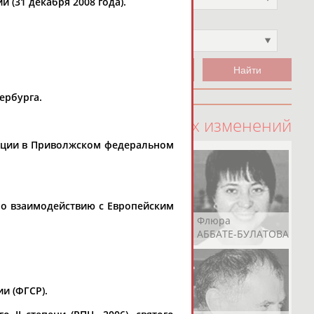
(31 декабря 2008 года).
Чемпион
Не выбран
ербурга.
100 последних изменений
рации в Приволжском федеральном
по взаимодействию с Европейским
Рамазан
Ростом
Флюра
АБАЧАРАЕВ
АБАШИДЗЕ
АББАТЕ-БУЛАТОВА
и (ФГСР).