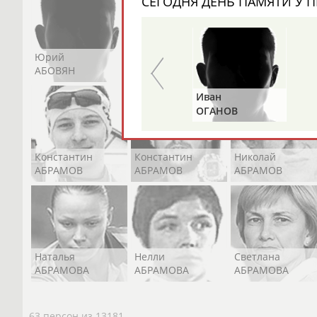
СЕГОДНЯ ДЕНЬ ПАМЯТИ У П
Юрий
Никита
Виктор
АБОВЯН
АБОЗОВИК
АБОИМОВ
Альгирдас
Иван
Бо
ЛАУРИТЕНАС
ОГАНОВ
ЦЫ
Константин
Константин
Николай
АБРАМОВ
АБРАМОВ
АБРАМОВ
Наталья
Нелли
Светлана
АБРАМОВА
АБРАМОВА
АБРАМОВА
63 персон из 13181