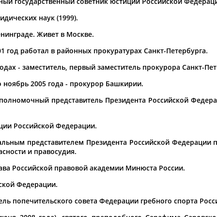
ный государственный советник юстиции Российской Федерации 
а рождения
дических наук (1999).
по
чч
мм
год
чч
мм
год
енинграде. Живет в Москве.
01 год работал в районных прокуратурах Санкт-Петербурга.
годах - заместитель, первый заместитель прокурора Санкт-Пет
о ноябрь 2005 года - прокурор Башкирии.
 - полномочный представитель Президента Российской Феде
иции Российской Федерации.
иальным представителем Президента Российской Федерации 
асности и правосудия.
Юлия
Дмитрий
Тамилла
АБАЛАКИНА
АБАРЕНОВ
АБАСОВА
ава Российской правовой академии Минюста России.
ской Федерации.
тель попечительского совета Федерации гребного спорта Росси