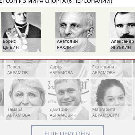
ЕРСОН ИЗ МИРА СПОРТА (6 ПЕРСОНАЛИЙ)
Элизабет
Захария
Александр
АБРААМЯН
АБРАМАШВИЛИ
АБРАМОВ
рис
Анатолий
Александр
БИН
РАХЛИН
ЯГУБКИН
Павел
Дарья
Екатерина
АБРАМОВ
АБРАМОВА
АБРАМОВА
Тамара
Дмитрий
Маргарита
АБРАМОВА
АБРАМОВИЧ
АБРАМОВИЧ
ЕЩЁ ПЕРСОНЫ