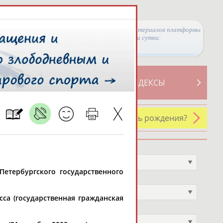
Просмотры материалов платформы
за сутки:
ТИВНОСТИ
СВОДНЫЕ ИНДЕКСЫ
У кого сегодня день рождения?
Профессия
Не выбран
-Петербургского государственного
Спортивное звание
Не выбран
са (государственная гражданская
Учёное звание
Не выбран