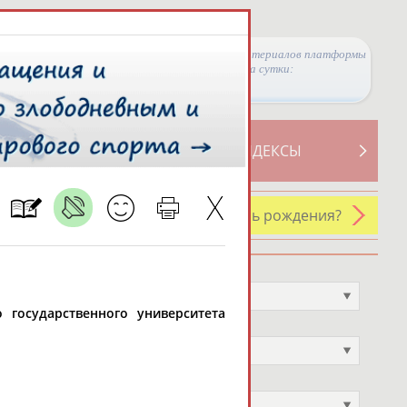
Просмотры материалов платформы
за сутки:
ТИВНОСТИ
СВОДНЫЕ ИНДЕКСЫ
У кого сегодня день рождения?
Профессия
Не выбран
о государственного университета
Спортивное звание
Не выбран
Учёное звание
Не выбран