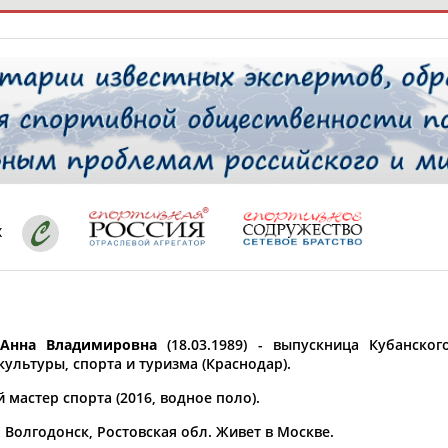
РЕСУРСНАЯ ПЛОЩАДКА
ТАБЛО АК
 специалисты
х
ставляет регион*
 выбран
Анна Владимировна
(18.03.1989) - выпускница Кубанског
* для действующих спортсменов
то рождения
ультуры, спорта и туризма (Краснодар).
 выбран
мастер спорта (2016, водное поло).
ион проживания
. Волгодонск, Ростовская обл. Живет в Москве.
 выбран