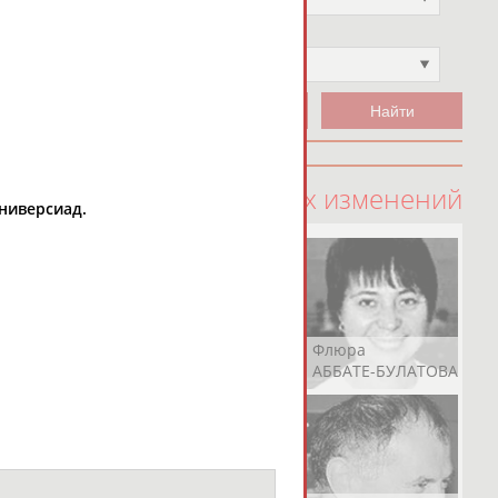
Чемпион
Не выбран
100 последних изменений
Универсиад.
Рамазан
Ростом
Флюра
АБАЧАРАЕВ
АБАШИДЗЕ
АББАТЕ-БУЛАТОВА