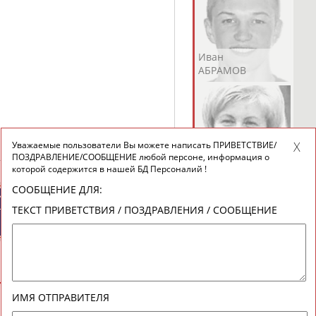
Андрей
Валерий
Иван
АБРАМОВ
АБРАМОВ
АБРАМОВ
Уважаемые пользователи Вы можете написать ПРИВЕТСТВИЕ/
Екатерина
Ирина
Лидия
ПОЗДРАВЛЕНИЕ/СООБЩЕНИЕ любой персоне, информация о
АБРАМОВА
АБРАМОВА
АБРАМОВА
которой содержится в нашей БД Персоналий !
СООБЩЕНИЕ ДЛЯ:
ИЙСКИЕ
СПОРТИВНЫЕ
ТЕКСТ ПРИВЕТСТВИЯ / ПОЗДРАВЛЕНИЯ / СООБЩЕНИЕ
ТИВНЫЕ
НОВОСТИ И
НИЗАЦИИ
КОММЕНТАРИИ
Иракли
Осеп
Рамиль
АБРАМЯН
АБРАМЯН
АБРАРОВ
ИМЯ ОТПРАВИТЕЛЯ
ВЕСЬ СПИСОК