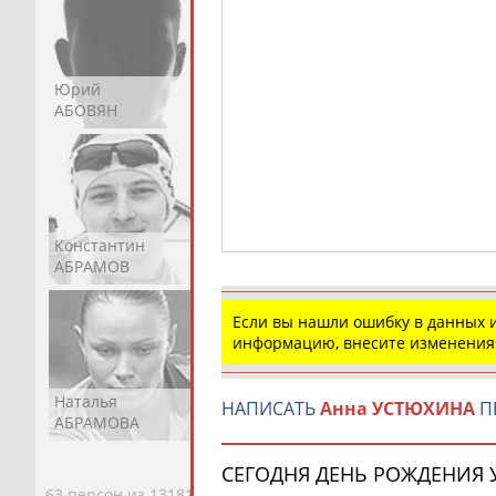
Юрий
Никита
Виктор
АБОВЯН
АБОЗОВИК
АБОИМОВ
Константин
Константин
Николай
АБРАМОВ
АБРАМОВ
АБРАМОВ
Если вы нашли ошибку в данных
информацию, внесите изменения
Наталья
Нелли
Светлана
НАПИСАТЬ
Анна УСТЮХИНА
П
АБРАМОВА
АБРАМОВА
АБРАМОВА
СЕГОДНЯ ДЕНЬ РОЖДЕНИЯ У
63 персон из 13181