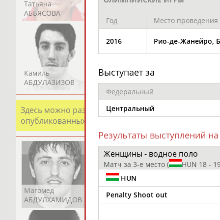
Татьяна
Акжана
Артур
АББЯСОВА
АБДИКАРИМОВА
АБДРАХМАНОВ
Год
Место проведения
2016
Рио-де-Жанейро, 
Выступает за
Камиль
Загалав
Камалудин
АБДУЛАЗИЗОВ
АБДУЛБЕКОВ
АБДУЛДАУДОВ
Федеральный
Центральный
Здесь можно разместить информацию о хорошо изв
опубликованных записях. Страна должна знать свои
Результаты выступлений на
Женщины - водное поло
Матч за 3-е место
(
HUN 18 - 1
HUN
Магомед
Шамиль
Адлан
Penalty Shoot out
АБДУЛХАМИДОВ
АБДУРАХМАНОВ
АБДУРАШИДОВ