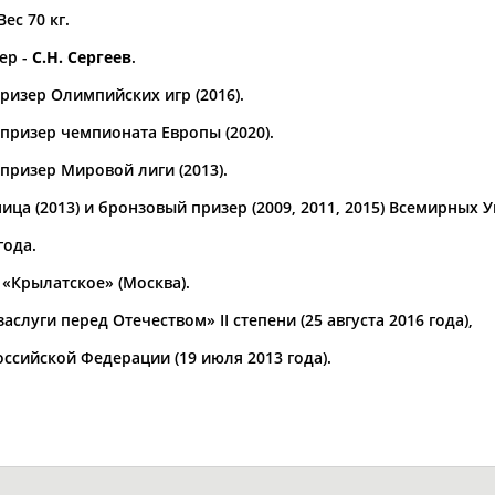
Вес 70 кг.
а рождения
ер -
С.Н. Сергеев
.
по
чч
мм
год
чч
мм
год
ризер Олимпийских игр (2016).
призер чемпионата Европы (2020).
призер Мировой лиги (2013).
ца (2013) и бронзовый призер (2009, 2011, 2015) Всемирных 
года.
«Крылатское» (Москва).
луги перед Отечеством» II степени (25 августа 2016 года),
Юлия
Дмитрий
Тамилла
ссийской Федерации (19 июля 2013 года).
АБАЛАКИНА
АБАРЕНОВ
АБАСОВА