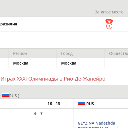
Каримжан
Аделя
Андрей
АБДРАХМАНОВ
АБДРАХМАНОВА
АБДУВАЛИЕВ
Занятое место
Бразилия
3
Абдула
Магомед
Назир
АБДУЛЖАЛИЛОВ
АБДУЛКАГИРОВ
АБДУЛЛАЕВ
Регион
Город
Обществ
Москва
Москва
естном спортсмене, тренере, специалисте или исправит
х героев! Герои спорта - это одни из главных патриотов
 Играх XXXI Олимпиады в Рио-Де-Жанейро
9
RUS )
18 - 19
RUS
Рустам
Магомед
Нурлан
6 - 7
АБДУРАШИДОВ
АБДУСАЛАМОВ
АБДЫКАЛЫКОВ
GLYZINA Nadezhda