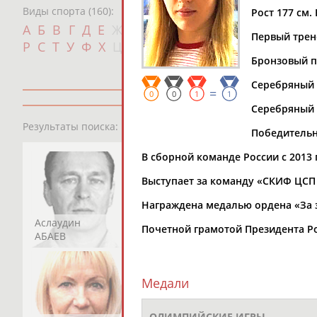
Виды спорта (160):
Рост 177 см. 
Дат
А
Б
В
Г
Д
Е
Ж
З
И
К
Л
М
Н
О
П
Первый трен
с
Р
С
Т
У
Ф
Х
Ц
Ч
Ш
Щ
Э
Ю
Я
Бронзовый п
Серебряный 
=
0
0
1
1
Серебряный 
13181
персон
Результаты поиска:
Победительни
В сборной команде России с 2013 
Выступает за команду «СКИФ ЦСП 
Награждена медалью ордена «За зас
Аслаудин
Елена
Мария
Почетной грамотой Президента Ро
АБАЕВ
АБАИМОВА
АБАКУМОВА
Медали
ОЛИМПИЙСКИЕ ИГРЫ