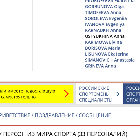
PROKOFYEVA Ekaterina
GORBUNOVA Olga
TIMOFEEVA Anna
SOBOLEVA Evgeniia
IVANOVA Evgeniya
Элизабет
Захария
Александр
KARNAUKH Anna
АБРААМЯН
АБРАМАШВИЛИ
АБРАМОВ
USTYUKHINA Anna
KARIMOVA Elvina
BORISOVA Maria
LISUNOVA Ekaterina
SIMANOVICH Anastasia
GRINEVA Anna
Павел
Дарья
Екатерина
АБРАМОВ
АБРАМОВА
АБРАМОВА
РОССИЙСКИЕ
РОСС
 или имеете недостающую
СПОРТСМЕНЫ,
СПОР
 самостоятельно
СПЕЦИАЛИСТЫ
ОРГА
Тамара
Дмитрий
Маргарита
РИВЕТСТВИЕ / ПОЗДРАВЛЕНИЕ / СООБЩЕНИЕ
АБРАМОВА
АБРАМОВИЧ
АБРАМОВИЧ
 ПЕРСОН ИЗ МИРА СПОРТА (33 ПЕРСОНАЛИЙ)
ЕЩЁ ПЕРСОНЫ