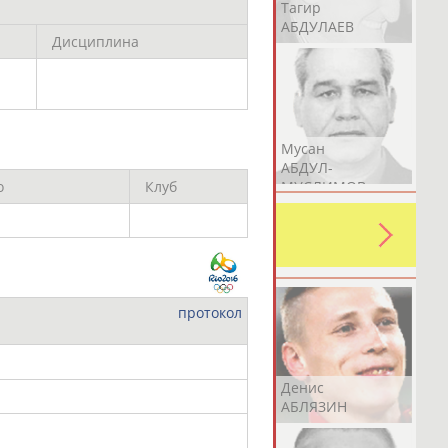
Герман
Рамазан
Тагир
АБДУЛАЕВ
АБДУЛАЕВ
АБДУЛАЕВ
Дисциплина
Аслан
Эмиль
Мусан
АБДУЛЛИН
АБДУЛЛИН
АБДУЛ-
МУСЛИМОВ
о
Клуб
ь какую-либо ошибку в уже
 своей страны!
протокол
Эдуард
Уулу Азамат
Денис
АБЗАЛИМОВ
АБИБИЛЛА
АБЛЯЗИН