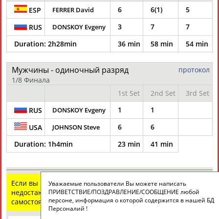
6
6(1)
5
ESP
FERRER David
3
7
7
RUS
DONSKOY Evgeny
ТАБЛО АКТИВНОСТИ
Duration:
2h28min
36 min
58 min
54 min
ЦЕЛИ ПРОЕКТА
КОНТАКТЫ
НАШИ КНОПКИ
РЕКЛАМА
Мужчины - одиночный разряд
протокол
1/8 Финала
1st Set
2nd Set
3rd Set
1
1
RUS
DONSKOY Evgeny
Вопросы сотрудничества и совместной деятельности
inform@infosport.ru
6
6
USA
JOHNSON Steve
Адресов в новостной рассылке: 996
Duration:
1h4min
23 min
41 min
Подпишись
©
Стадион, 1998-2026
Если вы нашли ошибку в данных или имеете
Разработка и поддержка ООО НАИТ «Стадион»
Уважаемые пользователи Вы можете написать
ПРИВЕТСТВИЕ/ПОЗДРАВЛЕНИЕ/СООБЩЕНИЕ любой
недостающую информацию, внесите изменения
персоне, информация о которой содержится в нашей БД
самостоятельно
Персоналий !