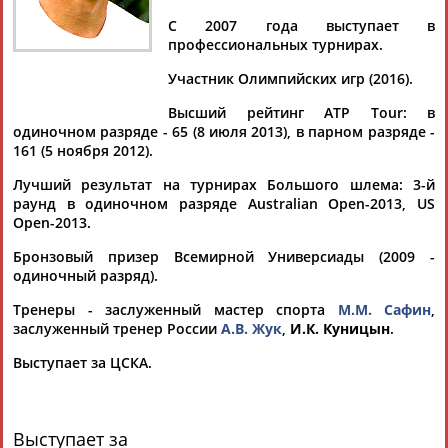
Дмитрий
Тамилла
Рамазан
Ростом
АБАРЕНОВ
АБАСОВА
АБАЧАРАЕВ
АБАШИДЗЕ
С 2007 года выступает в
профессиональных турнирах.
Участник Олимпийских игр (2016).
Высший рейтинг ATP Tour: в
Флюра
Татьяна
Акжана
Артур
одиночном разряде - 65 (8 июля 2013), в парном разряде -
АББАТЕ-
АББЯСОВА
АБДИКАРИМОВА
АБДРАХМАНОВ
161 (5 ноября 2012).
БУЛАТОВА
Лучший результат на турнирах Большого шлема: 3-й
раунд в одиночном разряде Australian Open-2013, US
Open-2013.
Бронзовый призер Всемирной Универсиады (2009 -
одиночный разряд).
Тренеры - заслуженный мастер спорта
М.М. Сафин
,
заслуженный тренер России
А.В. Жук
,
И.К. Куницын
.
Выступает за ЦСКА.
Выступает за