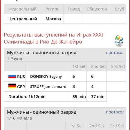
Федеральный
Регион
Город
Общество
Клуб
Каримжан
Аделя
Андрей
Герман
Центральный
Москва
АБДРАХМАНОВ
АБДРАХМАНОВА
АБДУВАЛИЕВ
АБДУЛАЕВ
Результаты выступлений на Играх XXXI
Олимпиады в Рио-Де-Жанейро
Рамазан
Тагир
Камиль
Загалав
Мужчины - одиночный разряд
протокол
АБДУЛАЕВ
АБДУЛАЕВ
АБДУЛАЗИЗОВ
АБДУЛБЕКОВ
1 Раунд
1st Set
2nd Set
3rd Set
6
6
RUS
DONSKOY Evgeny
Камалудин
Абдула
Магомед
Назир
3
4
GER
STRUFF Jan-Lennard
АБДУЛДАУДОВ
АБДУЛЖАЛИЛОВ
АБДУЛКАГИРОВ
АБДУЛЛАЕВ
Duration:
1h12min
35 min
37 min
ЕЩЁ ПЕРСОНЫ
Мужчины - одиночный разряд
протокол
1/16 Финала
24 персон из 13181
1st Set
2nd Set
3rd Set