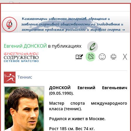
8 августа 2026 года,
01:11
СПОРТСМЕНЫ, ТРЕНЕРЫ И СПЕЦИАЛИСТЫ
Евгений ДОНСКОЙ
в публикациях
13181
персон
Расширенный поиск
Найдено:
ДОНСКОЙ Евгений Евгеньевич
(09.05.1990).
Аслаудин
Елена
Мария
Юлия
Теннис
АБАЕВ
АБАИМОВА
АБАКУМОВА
АБАЛАКИНА
Мастер спорта международного
класса (теннис).
Родился и живет в Москве.
Рост 185 см. Вес 74 кг.