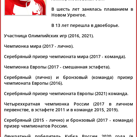
В шесть лет занялась плаванием в
Новом Уренгое.
В 13 лет перешла в двоеборье.
Дмитрий
Тамилла
Рамазан
Ростом
АБАРЕНОВ
АБАСОВА
АБАЧАРАЕВ
АБАШИДЗЕ
Участница Олимпийских игр (2016, 2021).
Чемпионка мира (2017 - лично).
Серебряный призер чемпионата мира (2017 - команда).
Флюра
Татьяна
Акжана
Артур
Чемпионка Европы (2017 - смешанная эстафета).
АББАТЕ-
АББЯСОВА
АБДИКАРИМОВА
АБДРАХМАНОВ
БУЛАТОВА
Серебряный (лично) и бронзовый (команда) призер
чемпионата Европы (2016).
Серебряный призер чемпионата Европы (2021) команда.
Четырехкратная чемпионка России (2017 в личном
первенстве, в эстафете 2011 и в команде 2015, 2019).
Серебряный (2015 - лично) и бронзовый (2017 - команда)
призер чемпионатов России.
Двукратный победитель Кубка России 2020 года (в