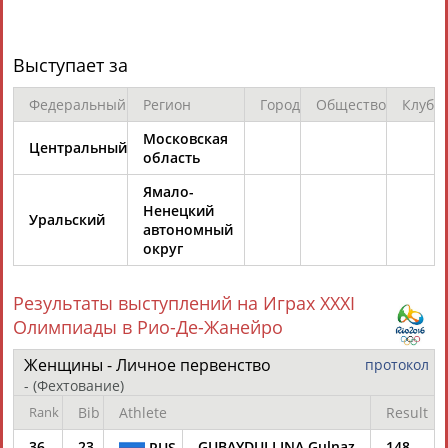
ЕЩЁ ПЕРСОНЫ
Выступает за
24 персон из 13181
Федеральный
Регион
Город
Общество
Клуб
Московская
Центральный
ТАБЛО АКТИВНОСТИ
область
Ямало-
Ненецкий
ЦЕЛИ ПРОЕКТА
Уральский
КОНТАКТЫ
НАШИ КНОПКИ
РЕКЛАМА
автономный
округ
Результаты выступлений на Играх XXXI
Олимпиады в Рио-Де-Жанейро
Вопросы сотрудничества и совместной деятельности
inform@infosport.ru
Адресов в новостной рассылке: 996
Женщины - Личное первенство
протокол
-
(Фехтование)
Подпишись
Rank
Bib
Athlete
Result
©
Стадион, 1998-2026
36
23
GUBAYDULLINA Gulnaz
148
RUS