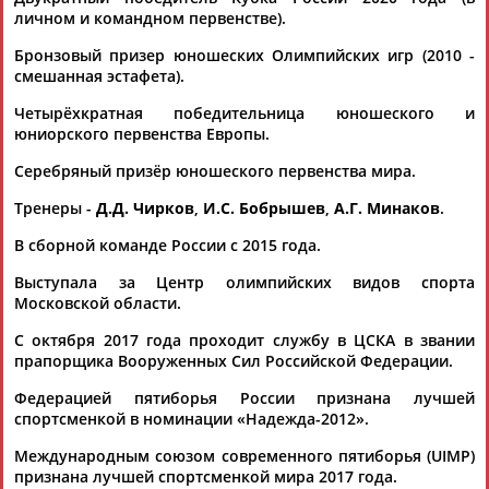
личном и командном первенстве).
Бронзовый призер юношеских Олимпийских игр (2010 -
смешанная эстафета).
Четырёхкратная победительница юношеского и
юниорского первенства Европы.
Каримжан
Аделя
Андрей
Герман
Серебряный призёр юношеского первенства мира.
АБДРАХМАНОВ
АБДРАХМАНОВА
АБДУВАЛИЕВ
АБДУЛАЕВ
Тренеры -
Д.Д. Чирков
,
И.С. Бобрышев
,
А.Г. Минаков
.
В сборной команде России с 2015 года.
Выступала за Центр олимпийских видов спорта
Рамазан
Тагир
Камиль
Загалав
Московской области.
АБДУЛАЕВ
АБДУЛАЕВ
АБДУЛАЗИЗОВ
АБДУЛБЕКОВ
С октября 2017 года проходит службу в ЦСКА в звании
прапорщика Вооруженных Сил Российской Федерации.
Федерацией пятиборья России признана лучшей
Камалудин
Абдула
Магомед
Назир
спортсменкой в номинации «Надежда-2012».
АБДУЛДАУДОВ
АБДУЛЖАЛИЛОВ
АБДУЛКАГИРОВ
АБДУЛЛАЕВ
Международным союзом современного пятиборья (UIMP)
признана лучшей спортсменкой мира 2017 года.