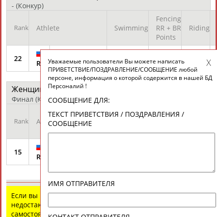
-
(Конкур)
Fencing
Rank
Athlete
Swimming
RR + BR
Riding
Points
GUBAYDULLINA
22
317
148
290
Уважаемые пользователи Вы можете написать
Gulnaz
RUS
ПРИВЕТСТВИЕ/ПОЗДРАВЛЕНИЕ/СООБЩЕНИЕ любой
персоне, информация о которой содержится в нашей БД
Персоналий !
Женщины - Личное первенство
протокол
Финал
(Комбинация бег/стрельба)
СООБЩЕНИЕ ДЛЯ:
Fencing
ТЕКСТ ПРИВЕТСТВИЯ / ПОЗДРАВЛЕНИЯ /
Rank
Athlete
Swimming
RR + BR
Riding
СООБЩЕНИЕ
Points
GUBAYDULLINA
15
317
148
290
Gulnaz
RUS
ИМЯ ОТПРАВИТЕЛЯ
Если вы нашли ошибку в данных или имеете
недостающую информацию, внесите изменения
самостоятельно
КОНТАКТ ОТПРАВИТЕЛЯ