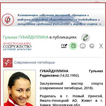
Гульназ ГУБАЙДУЛЛИНА
в публикациях
6 августа 2026 года,
23:22
СПОРТСМЕНЫ, ТРЕНЕРЫ И СПЕЦИАЛИСТЫ
13181
персон
Расширенный поиск
Найдено:
ГУБАЙДУЛЛИНА Гульназ
Радиковна
(14.02.1992).
Современное пятиборье
Заслуженный мастер спорта
(современное пятиборье, 2018).
Родилась в г. Новый Уренгой,
Аслаудин
Елена
Мария
Юлия
Ямало-Ненецкий АО. Живет в г.
АБАЕВ
АБАИМОВА
АБАКУМОВА
АБАЛАКИНА
Химки, Московская обл.