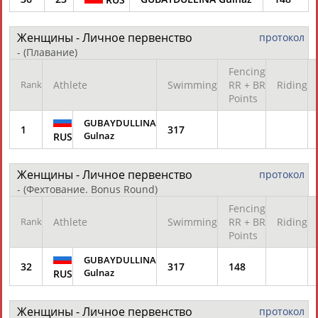
Разработка и поддержка ООО НАИТ «Стадион»
Женщины - Личное первенство
протокол
-
(Плавание)
Fencing
Rank
Athlete
Swimming
RR + BR
Riding
Points
GUBAYDULLINA
1
317
Gulnaz
RUS
Женщины - Личное первенство
протокол
-
(Фехтование. Bonus Round)
Fencing
Rank
Athlete
Swimming
RR + BR
Riding
Points
GUBAYDULLINA
32
317
148
Gulnaz
RUS
Женщины - Личное первенство
протокол