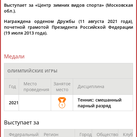
Выступает за «Центр зимних видов спорта» (Московская
обл.).
Награждена орденом Дружбы (11 августа 2021 года),
почетной грамотой Президента Российской Федерации
(19 июля 2013 года).
Каримжан
Аделя
Андрей
Герман
АБДРАХМАНОВ
АБДРАХМАНОВА
АБДУВАЛИЕВ
АБДУЛАЕВ
Медали
ОЛИМПИЙСКИЕ ИГРЫ
Рамазан
Тагир
Камиль
Загалав
Место
Занятое
АБДУЛАЕВ
АБДУЛАЕВ
АБДУЛАЗИЗОВ
АБДУЛБЕКОВ
Год
Дисциплина
проведения
место
Теннис: смешанный
2021
1
парный разряд
Камалудин
Абдула
Магомед
Назир
АБДУЛДАУДОВ
АБДУЛЖАЛИЛОВ
АБДУЛКАГИРОВ
АБДУЛЛАЕВ
Выступает за
Федеральный
Регион
Город
Общество
Клуб