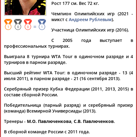
Рост 177 см. Вес 72 кг.
Чемпион Олимпийских игр (2021 -
микст с
Андреем Рублевым
).
=
Дмитрий
Тамилла
Рамазан
Ростом
1
0
0
1
Участница Олимпийских игр (2016).
АБАРЕНОВ
АБАСОВА
АБАЧАРАЕВ
АБАШИДЗЕ
С 2005 года выступает в
профессиональных турнирах.
Выиграла 8 турнира WTA Tour в одиночном разряде и 4
турниров в парном разряде.
Флюра
Татьяна
Акжана
Артур
АББАТЕ-
АББЯСОВА
АБДИКАРИМОВА
АБДРАХМАНОВ
Высший рейтинг WTA Tour: в одиночном разряде - 13 (4
БУЛАТОВА
июля 2011), в парном разряде - 21 (16 сентября 2013).
Серебряный призер Кубка Федерации (2011, 2013, 2015) в
составе сборной России.
Победительница (парный разряд) и серебряный призер
(команда) Всемирной Универсиады (2013).
Тренеры -
М.О. Павлюченкова
,
С.В. Павлюченков
.
В сборной команде России с 2011 года.