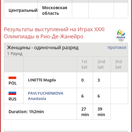
ЕЩЁ ПЕРСОНЫ
Московская
Центральный
область
24 персон из 13181
Результаты выступлений на Играх XXXI
Олимпиады в Рио-Де-Жанейро
ТАБЛО АКТИВНОСТИ
Женщины - одиночный разряд
протокол
1 Раунд
1st
2nd
3rd
ЦЕЛИ ПРОЕКТА
КОНТАКТЫ
НАШИ КНОПКИ
РЕКЛАМА
Set
Set
Set
LINETTE Magda
0
3
POL
PAVLYUCHENKOVA
6
6
Вопросы сотрудничества и совместной деятельности
inform@infosport.ru
Anastasia
RUS
Адресов в новостной рассылке: 996
27
39
Duration:
1h2min
min
min
Подпишись
©
Стадион, 1998-2026