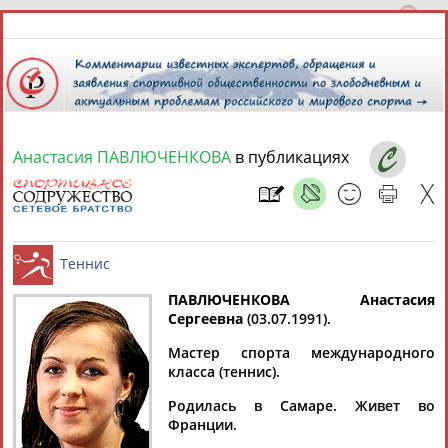
Анастасия ПАВЛЮЧЕНКОВА
в публикациях
9 августа 2026 года,
18:04
СПОРТСМЕНЫ, ТРЕНЕРЫ И СПЕЦИАЛИСТЫ
13181
персон
Расширенный поиск
Найдено:
ПАВЛЮЧЕНКОВА Анастасия
Сергеевна
(03.07.1991).
Теннис
Мастер спорта международного
класса (теннис).
Родилась в Самаре. Живет во
Аслаудин
Елена
Мария
Юлия
Франции.
АБАЕВ
АБАИМОВА
АБАКУМОВА
АБАЛАКИНА