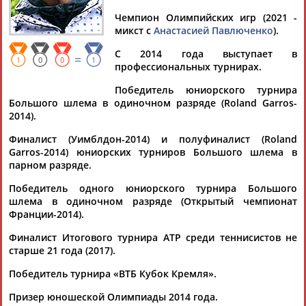
РУБЛЕВ
Чемпион Олимпийских игр (2021 -
микст с
Анастасией Павлюченко
).
Ваш запрос: "Андрей РУБЛЕВ"
С 2014 года выступает в
=
1
0
0
1
профессиональных турнирах.
Документы 1-10 из 440 найденных уникальных документов
Победитель юниорского турнира
1
2
3
4
...
42
43
44
Большого шлема в одиночном разряде (Roland Garros-
2014).
Теннисист Карен Хачанов стал первой ракеткой России
Финалист (Уимблдон-2014) и полуфиналист (Roland
...где из-за травмы отказался от борьбы против немца
Garros-2014) юниорских турниров Большого шлема в
Александра Зверева. Он вернулся в топ-10 впервые с
парном разряде.
ноября 2019... ...Он вернулся в топ-10 впервые с ноября
2019 года.
Андрей
Рублев
, который завершил выступление
Победитель одного юниорского турнира Большого
в четвертьфинале,...
шлема в одиночном разряде (Открытый чемпионат
(Проект:
Информационное агентство СТАДИОН
)
Франции-2014).
18.08.2025
Финалист Итогового турнира ATP среди теннисистов не
Андрей Рублев после Уимблдона стал первой ракеткой
старше 21 года (2017).
России
Россиянин
Андрей
Рублев
вернулся в первую десятку
Победитель турнира «ВТБ Кубок Кремля».
рейтинга Ассоциации теннисистов-профессионалов (АТР),
обновленная версия ко... ...версия которого опубликована на
Призер юношеской Олимпиады 2014 года.