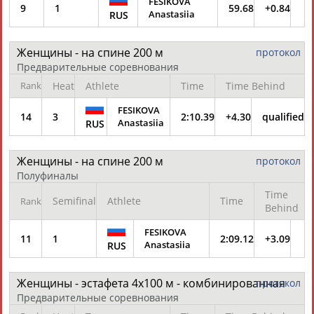
FESIKOVA
9
1
59.68
+0.84
Anastasiia
RUS
Женщины - на спине 200 м
протокол
Предварительные соревнования
Rank
Heat
Athlete
Time
Time Behind
FESIKOVA
14
3
2:10.39
+4.30
qualified
Anastasiia
RUS
Женщины - на спине 200 м
протокол
Полуфиналы
Time
Semifinal
Athlete
Time
Rank
Behind
FESIKOVA
11
1
2:09.12
+3.09
Anastasiia
RUS
Женщины - эстафета 4х100 м - комбинированная
протокол
Предварительные соревнования