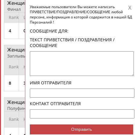
Женщины - На спине 100 м
протокол
Уважаемые пользователи Вы можете написать
Финал
ПРИВЕТСТВИЕ/ПОЗДРАВЛЕНИЕ/СООБЩЕНИЕ любой
персоне, информация о которой содержится в нашей БД
Rank
Lane
Athlete
Time
Records
Diff
Персоналий !
ZUEVA
4
02
59.00
+0.67
СООБЩЕНИЕ ДЛЯ:
Anastasia
ТЕКСТ ПРИВЕТСТВИЯ / ПОЗДРАВЛЕНИЯ /
СООБЩЕНИЕ
Женщины - На спине 200 м
протокол
Заплывы
Qualification
Rank
Heat
Athlete
Time
Mark
ZUEVA
ИМЯ ОТПРАВИТЕЛЯ
8
3
2:09.36
Q
Anastasia
Женщины - На спине 200 м
протокол
КОНТАКТ ОТПРАВИТЕЛЯ
Полуфинал
Qualification
Rank
Heat
Athlete
Time
Mark
Отправить
ZUEVA