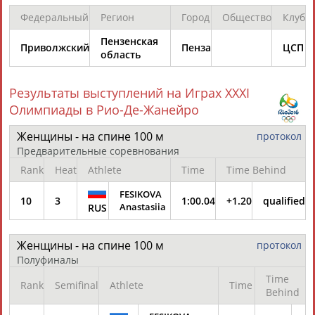
Разработка и поддержка ООО НАИТ «Стадион»
Федеральный
Регион
Город
Общество
Клуб
Пензенская
Приволжский
Пенза
ЦСП
область
Результаты выступлений на Играх XXXI
Олимпиады в Рио-Де-Жанейро
Женщины - на спине 100 м
протокол
Предварительные соревнования
Rank
Heat
Athlete
Time
Time Behind
FESIKOVA
10
3
1:00.04
+1.20
qualified
Anastasiia
RUS
Женщины - на спине 100 м
протокол
Полуфиналы
Time
Rank
Semifinal
Athlete
Time
Behind