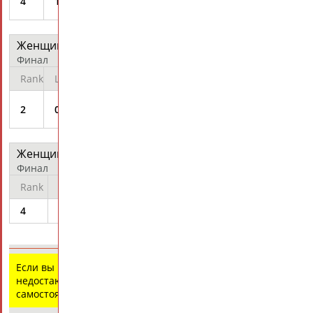
4
1
2:07.88
Q
Anastasia
Женщины - На спине 200 м
протокол
Финал
Rank
Lane
Athlete
Time
Records
Diff
ZUEVA
2
06
2:05.92
+1.86
Anastasia
Женщины - Эстафета 4х100 м комбинированная
протокол
Финал
Rank
Lane
Athlete
Time
Records
Diff
4
08
3:56.03
+3.98
Russia
Если вы нашли ошибку в данных или имеете
недостающую информацию, внесите изменения
самостоятельно