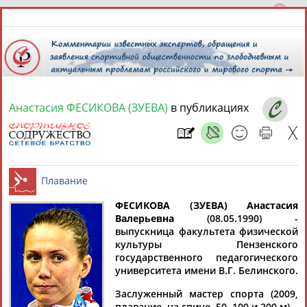
Анастасия ФЕСИКОВА (ЗУЕВА)
в публикациях
10 августа 2026 года,
12:13
СПОРТСМЕНЫ, ТРЕНЕРЫ И СПЕЦИАЛИСТЫ
13181
персон
Расширенный поиск
Найдено:
ФЕСИКОВА (ЗУЕВА) Анастасия
Валерьевна
(08.05.1990) -
выпускница факультета физической
Плавание
культуры Пензенского
государственного педагогического
университета имени В.Г. Белинского.
Аслаудин
Елена
Мария
Юлия
Заслуженный мастер спорта (2009,
АБАЕВ
АБАИМОВА
АБАКУМОВА
АБАЛАКИНА
плавание, на спине, 50, 100 и 200 м).