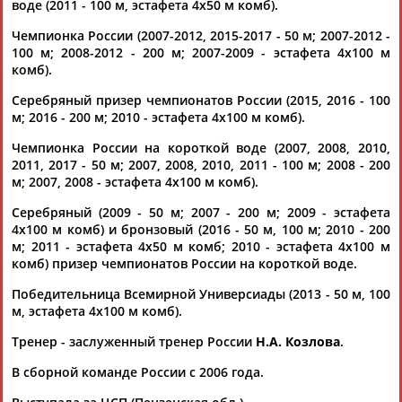
воде (2011 - 100 м, эстафета 4х50 м комб).
Чемпионка России (2007-2012, 2015-2017 - 50 м; 2007-2012 -
100 м; 2008-2012 - 200 м; 2007-2009 - эстафета 4х100 м
комб).
Серебряный призер чемпионатов России (2015, 2016 - 100
м; 2016 - 200 м; 2010 - эстафета 4х100 м комб).
Каримжан
Аделя
Андрей
Герман
АБДРАХМАНОВ
АБДРАХМАНОВА
АБДУВАЛИЕВ
АБДУЛАЕВ
Чемпионка России на короткой воде (2007, 2008, 2010,
2011, 2017 - 50 м; 2007, 2008, 2010, 2011 - 100 м; 2008 - 200
м; 2007, 2008 - эстафета 4х100 м комб).
Серебряный (2009 - 50 м; 2007 - 200 м; 2009 - эстафета
4х100 м комб) и бронзовый (2016 - 50 м, 100 м; 2010 - 200
Рамазан
Тагир
Камиль
Загалав
м; 2011 - эстафета 4х50 м комб; 2010 - эстафета 4х100 м
АБДУЛАЕВ
АБДУЛАЕВ
АБДУЛАЗИЗОВ
АБДУЛБЕКОВ
комб) призер чемпионатов России на короткой воде.
Победительница Всемирной Универсиады (2013 - 50 м, 100
м, эстафета 4х100 м комб).
Камалудин
Абдула
Магомед
Назир
Тренер - заслуженный тренер России
Н.А. Козлова
.
АБДУЛДАУДОВ
АБДУЛЖАЛИЛОВ
АБДУЛКАГИРОВ
АБДУЛЛАЕВ
В сборной команде России с 2006 года.