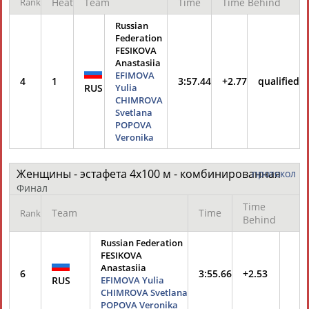
Rank
Heat
Team
Time
Time Behind
Russian
Federation
FESIKOVA
Anastasiia
EFIMOVA
4
1
3:57.44
+2.77
qualified
RUS
Yulia
CHIMROVA
Svetlana
POPOVA
Veronika
Женщины - эстафета 4х100 м - комбинированная
протокол
Финал
Time
Team
Time
Rank
Behind
Russian Federation
FESIKOVA
Anastasiia
6
3:55.66
+2.53
RUS
EFIMOVA Yulia
CHIMROVA Svetlana
POPOVA Veronika