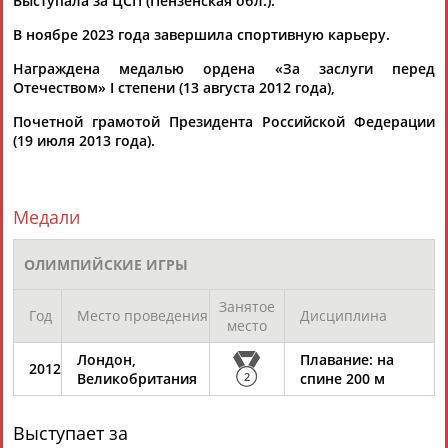
Выступала за ЦСП (Пензенская обл.).
ЕЩЁ ПЕРСОНЫ
В ноябре 2023 года завершила спортивную карьеру.
Награждена медалью ордена «За заслуги перед
24 персон из 13181
Отечеством» I степени (13 августа 2012 года),
Почетной грамотой Президента Российской Федерации
(19 июля 2013 года).
ТАБЛО АКТИВНОСТИ
Медали
ЦЕЛИ ПРОЕКТА
КОНТАКТЫ
НАШИ КНОПКИ
РЕКЛАМА
ОЛИМПИЙСКИЕ ИГРЫ
Занятое
Год
Место проведения
Дисциплина
место
Вопросы сотрудничества и совместной деятельности
inform@infosport.ru
Лондон,
Плавание: на
Адресов в новостной рассылке: 997
2012
Великобритания
2
спине 200 м
Подпишись
Выступает за
©
Стадион, 1998-2026