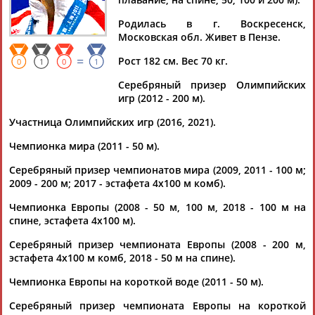
Родилась в г. Воскресенск,
Московская обл. Живет в Пензе.
=
Рост 182 см. Вес 70 кг.
Дмитрий
Тамилла
Рамазан
Ростом
0
1
0
1
АБАРЕНОВ
АБАСОВА
АБАЧАРАЕВ
АБАШИДЗЕ
Серебряный призер Олимпийских
игр (2012 - 200 м).
Участница Олимпийских игр (2016, 2021).
Флюра
Татьяна
Акжана
Артур
Чемпионка мира (2011 - 50 м).
АББАТЕ-
АББЯСОВА
АБДИКАРИМОВА
АБДРАХМАНОВ
Серебряный призер чемпионатов мира (2009, 2011 - 100 м;
БУЛАТОВА
2009 - 200 м; 2017 - эстафета 4х100 м комб).
Чемпионка Европы (2008 - 50 м, 100 м, 2018 - 100 м на
спине, эстафета 4х100 м).
Серебряный призер чемпионата Европы (2008 - 200 м,
эстафета 4х100 м комб, 2018 - 50 м на спине).
Чемпионка Европы на короткой воде (2011 - 50 м).
Серебряный призер чемпионата Европы на короткой