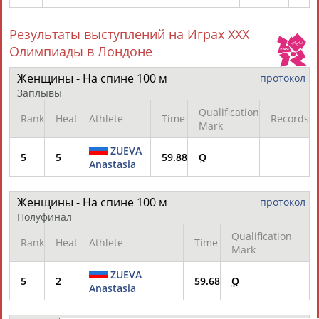
Результаты выступлений на Играх XXX
Олимпиады в Лондоне
Женщины - На спине 100 м
протокол
Заплывы
Qualification
Rank
Heat
Athlete
Time
Records
Mark
ZUEVA
5
5
59.88
Q
Anastasia
Женщины - На спине 100 м
протокол
Полуфинал
Qualification
Rank
Heat
Athlete
Time
Mark
ZUEVA
5
2
59.68
Q
Anastasia