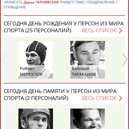
НАПИСАТЬ
Дарья ЧЕРНЯВСКАЯ
ПРИВЕТСТВИЕ / ПОЗДРАВЛЕНИЕ /
СООБЩЕНИЕ
СЕГОДНЯ ДЕНЬ РОЖДЕНИЯ У ПЕРСОН ИЗ МИРА
СПОРТА (25 ПЕРСОНАЛИЙ)
ВЕСЬ СПИСОК
Каримжан
Аделя
Андрей
Герман
АБДРАХМАНОВ
АБДРАХМАНОВА
АБДУВАЛИЕВ
АБДУЛАЕВ
Роберт
Валерий
Александр
МЕРКУЛОВ
ТАРАКАНОВ
ГОРЕЛИК
Рамазан
Тагир
Камиль
Загалав
АБДУЛАЕВ
АБДУЛАЕВ
АБДУЛАЗИЗОВ
АБДУЛБЕКОВ
СЕГОДНЯ ДЕНЬ ПАМЯТИ У ПЕРСОН ИЗ МИРА
СПОРТА (2 ПЕРСОНАЛИЙ)
ВЕСЬ СПИСОК
Камалудин
Абдула
Магомед
Назир
АБДУЛДАУДОВ
АБДУЛЖАЛИЛОВ
АБДУЛКАГИРОВ
АБДУЛЛАЕВ