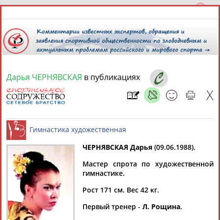
Дарья ЧЕРНЯВСКАЯ
в публикациях
9 августа 2026 года,
13:42
СПОРТСМЕНЫ, ТРЕНЕРЫ И СПЕЦИАЛИСТЫ
13181
персон
Расширенный поиск
Найдено:
ЧЕРНЯВСКАЯ Дарья
(09.06.1988).
Мастер спрота по художественной
Гимнастика художественная
гимнастике.
Рост 171 см. Вес 42 кг.
Аслаудин
Елена
Мария
Юлия
Первый тренер -
Л. Рощина
.
АБАЕВ
АБАИМОВА
АБАКУМОВА
АБАЛАКИНА