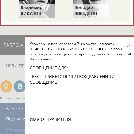
ЕЩЁ ПЕРСОНЫ
Владимир
Володар
ВИКУЛОВ
ЗВЕЗДКИН
24 персон из 13181
Уважаемые пользователи Вы можете написать
ТАБЛО АКТИВНОСТИ
ПРИВЕТСТВИЕ/ПОЗДРАВЛЕНИЕ/СООБЩЕНИЕ любой
персоне, информация о которой содержится в нашей БД
Персоналий !
ЦЕЛИ ПРОЕКТА
КОНТАКТЫ
НАШИ КНОПКИ
РЕКЛАМА
СООБЩЕНИЕ ДЛЯ:
ТЕКСТ ПРИВЕТСТВИЯ / ПОЗДРАВЛЕНИЯ /
СООБЩЕНИЕ
Вопросы сотрудничества и совместной деятельности
inform@infosport.ru
Адресов в новостной рассылке: 996
Подпишись
ИМЯ ОТПРАВИТЕЛЯ
©
Стадион, 1998-2026