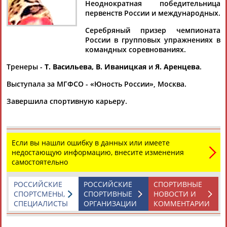
Неоднократная победительница
первенств России и международных.
Серебряный призер чемпионата
России в групповых упражнениях в
Дмитрий
Тамилла
Рамазан
Ростом
командных соревнованиях.
АБАРЕНОВ
АБАСОВА
АБАЧАРАЕВ
АБАШИДЗЕ
Тренеры -
Т. Васильева, В. Иваницкая
и
Я. Аренцева
.
Выступала за МГФСО - «Юность России», Москва.
Завершила спортивную карьеру.
Флюра
Татьяна
Акжана
Артур
АББАТЕ-
АББЯСОВА
АБДИКАРИМОВА
АБДРАХМАНОВ
БУЛАТОВА
Если вы нашли ошибку в данных или имеете
недостающую информацию, внесите изменения
самостоятельно
РОССИЙСКИЕ
РОССИЙСКИЕ
СПОРТИВНЫЕ
СПОРТСМЕНЫ,
СПОРТИВНЫЕ
НОВОСТИ И
СПЕЦИАЛИСТЫ
ОРГАНИЗАЦИИ
КОММЕНТАРИИ