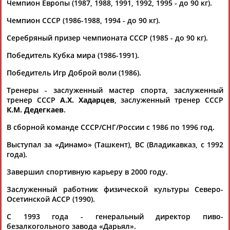
Чемпион Европы (1987, 1988, 1991, 1992, 1995 - до 90 кг).
Чемпион СССР (1986-1988, 1994 - до 90 кг).
Серебряный призер чемпионата СССР (1985 - до 90 кг).
Победитель Кубка мира (1986-1991).
Победитель Игр Доброй воли (1986).
Каримжан
Аделя
Андрей
Герман
АБДРАХМАНОВ
АБДРАХМАНОВА
АБДУВАЛИЕВ
АБДУЛАЕВ
Тренеры - заслуженный мастер спорта, заслуженный
тренер СССР
А.Х. Хадарцев
, заслуженный тренер СССР
К.М. Дедегкаев
.
В сборной команде СССР/СНГ/России с 1986 по 1996 год.
Рамазан
Тагир
Камиль
Загалав
АБДУЛАЕВ
АБДУЛАЕВ
АБДУЛАЗИЗОВ
АБДУЛБЕКОВ
Выступал за «Динамо» (Ташкент), ВС (Владикавказ, с 1992
года).
Завершил спортивную карьеру в 2000 году.
Заслуженный работник физической культуры Северо-
Камалудин
Абдула
Магомед
Назир
Осетинской АССР (1990).
АБДУЛДАУДОВ
АБДУЛЖАЛИЛОВ
АБДУЛКАГИРОВ
АБДУЛЛАЕВ
С 1993 года - генеральный директор пиво-
безалкогольного завода «Дарьял».