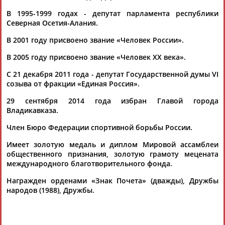
ЕЩЁ ПЕРСОНЫ
В 1995-1999 годах - депутат парламента республики
Северная Осетия-Алания.
24 персон из 13181
В 2001 году присвоено звание «Человек России».
В 2005 году присвоено звание «Человек XX века».
С 21 декабря 2011 года - депутат Государственной думы VI
ТАБЛО АКТИВНОСТИ
созыва от фракции «Единая Россия».
29 сентября 2014 года избран Главой города
Владикавказа.
ЦЕЛИ ПРОЕКТА
КОНТАКТЫ
НАШИ КНОПКИ
РЕКЛАМА
Член Бюро Федерации спортивной борьбы России.
Имеет золотую медаль и диплом Мировой ассамблеи
общественного признания, золотую грамоту мецената
международного благотворительного фонда.
Вопросы сотрудничества и совместной деятельности
inform@infosport.ru
Награжден орденами «Знак Почета» (дважды), Дружбы
Адресов в новостной рассылке: 997
народов (1988), Дружбы.
Подпишись
©
Стадион, 1998-2026