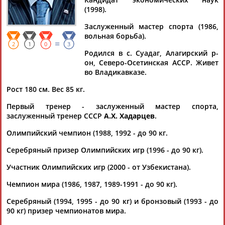
(1998).
Заслуженный мастер спорта (1986,
вольная борьба).
=
Дмитрий
Тамилла
Рамазан
Ростом
2
1
0
3
Родился в с. Суадаг, Алагирский р-
АБАРЕНОВ
АБАСОВА
АБАЧАРАЕВ
АБАШИДЗЕ
он, Северо-Осетинская АССР. Живет
во Владикавказе.
Рост 180 см. Вес 85 кг.
Флюра
Татьяна
Акжана
Артур
Первый тренер - заслуженный мастер спорта,
АББАТЕ-
АББЯСОВА
АБДИКАРИМОВА
АБДРАХМАНОВ
заслуженный тренер СССР
А.Х. Хадарцев
.
БУЛАТОВА
Олимпийский чемпион (1988, 1992 - до 90 кг.
Серебряный призер Олимпийских игр (1996 - до 90 кг).
Участник Олимпийских игр (2000 - от Узбекистана).
Чемпион мира (1986, 1987, 1989-1991 - до 90 кг).
Серебряный (1994, 1995 - до 90 кг) и бронзовый (1993 - до
90 кг) призер чемпионатов мира.