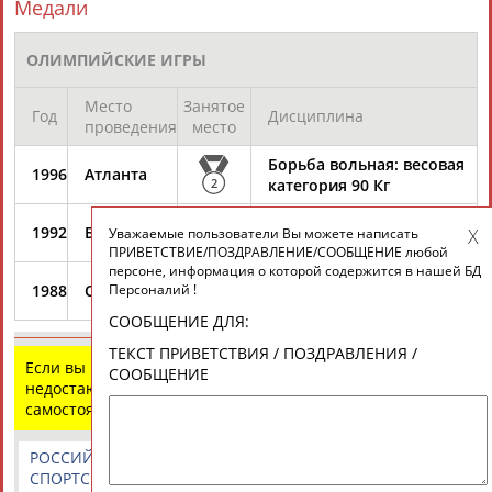
Медали
Разработка и поддержка ООО НАИТ «Стадион»
ОЛИМПИЙСКИЕ ИГРЫ
Место
Занятое
Год
Дисциплина
проведения
место
Борьба вольная: весовая
1996
Атланта
2
категория 90 Кг
Борьба вольная: весовая
1992
Барселона
Уважаемые пользователи Вы можете написать
1
категория 90 Кг
ПРИВЕТСТВИЕ/ПОЗДРАВЛЕНИЕ/СООБЩЕНИЕ любой
персоне, информация о которой содержится в нашей БД
Борьба вольная: весовая
1988
Сеул
Персоналий !
1
категория 90 Кг
СООБЩЕНИЕ ДЛЯ:
ТЕКСТ ПРИВЕТСТВИЯ / ПОЗДРАВЛЕНИЯ /
Если вы нашли ошибку в данных или имеете
СООБЩЕНИЕ
недостающую информацию, внесите изменения
самостоятельно
РОССИЙСКИЕ
РОССИЙСКИЕ
СПОРТИВНЫЕ
СПОРТСМЕНЫ,
СПОРТИВНЫЕ
НОВОСТИ И