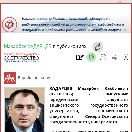
Махарбек ХАДАРЦЕВ
в публикациях
10 августа 2026 года,
14:10
СПОРТСМЕНЫ, ТРЕНЕРЫ И СПЕЦИАЛИСТЫ
13181
персон
Расширенный поиск
Найдено:
ХАДАРЦЕВ Махарбек Хазбиевич
(02.10.1965) - выпускник
юридический факультет
Борьба вольная
Ташкентского государственного
университета, экономического
факультета Северо-Осетинского
государственного университета.
Аслаудин
Елена
Мария
Юлия
АБАЕВ
АБАИМОВА
АБАКУМОВА
АБАЛАКИНА
Кандидат экономических наук