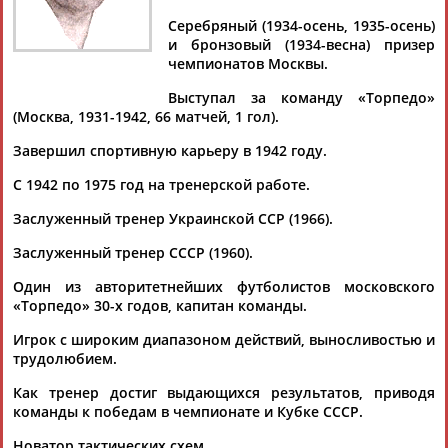
Серебряный (1934-осень, 1935-осень)
и бронзовый (1934-весна) призер
чемпионатов Москвы.
Дмитрий
Тамилла
Рамазан
Ростом
Выступал за команду «Торпедо»
АБАРЕНОВ
АБАСОВА
АБАЧАРАЕВ
АБАШИДЗЕ
(Москва, 1931-1942, 66 матчей, 1 гол).
Завершил спортивную карьеру в 1942 году.
С 1942 по 1975 год на тренерской работе.
Флюра
Татьяна
Акжана
Артур
Заслуженный тренер Украинской ССР (1966).
АББАТЕ-
АББЯСОВА
АБДИКАРИМОВА
АБДРАХМАНОВ
БУЛАТОВА
Заслуженный тренер СССР (1960).
Один из авторитетнейших футболистов московского
«Торпедо» 30-х годов, капитан команды.
Игрок с широким диапазоном действий, выносливостью и
трудолюбием.
Как тренер достиг выдающихся результатов, приводя
команды к победам в чемпионате и Кубке СССР.
Новатор тактических схем.