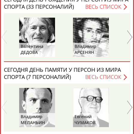
ЕЩЁ ПЕРСОНЫ
СПОРТА (33 ПЕРСОНАЛИЙ)
ВЕСЬ СПИСОК
24 персон из 13181
ТАБЛО АКТИВНОСТИ
Валентина
Владимир
Ал
ДЕДОВА
АРСЕНЯН
Д
(ЧУМИЧЕВА)
ЦЕЛИ ПРОЕКТА
КОНТАКТЫ
НАШИ КНОПКИ
РЕКЛАМА
СЕГОДНЯ ДЕНЬ ПАМЯТИ У ПЕРСОН ИЗ МИРА
СПОРТА (7 ПЕРСОНАЛИЙ)
ВЕСЬ СПИСОК
Вопросы сотрудничества и совместной деятельности
inform@infosport.ru
Адресов в новостной рассылке: 997
Владимир
Евгений
Вл
Подпишись
МЕЛАНЬИН
ЧУМАКОВ
Л
©
Стадион, 1998-2026