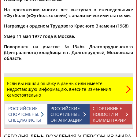
На протяжении многих лет выступал в еженедельнике
«Футбол» («Футбол-хоккей») с аналитическими статьями.
Награжден орденом Трудового Красного Знамени (1968).
Умер 11 мая 1977 года в Москве.
Каримжан
Аделя
Андрей
Герман
Похоронен на участке №13«А» Долгопрудненского
АБДРАХМАНОВ
АБДРАХМАНОВА
АБДУВАЛИЕВ
АБДУЛАЕВ
(Центрального) кладбища в г. Долгопрудный, Московская
область.
Рамазан
Тагир
Камиль
Загалав
Если вы нашли ошибку в данных или имеете
АБДУЛАЕВ
АБДУЛАЕВ
АБДУЛАЗИЗОВ
АБДУЛБЕКОВ
недостающую информацию, внесите изменения
самостоятельно
РОССИЙСКИЕ
РОССИЙСКИЕ
СПОРТИВНЫЕ
СПОРТСМЕНЫ,
СПОРТИВНЫЕ
НОВОСТИ И
Камалудин
Абдула
Магомед
Назир
СПЕЦИАЛИСТЫ
ОРГАНИЗАЦИИ
КОММЕНТАРИИ
АБДУЛДАУДОВ
АБДУЛЖАЛИЛОВ
АБДУЛКАГИРОВ
АБДУЛЛАЕВ
СЕГОДНЯ ДЕНЬ РОЖДЕНИЯ У ПЕРСОН ИЗ МИРА