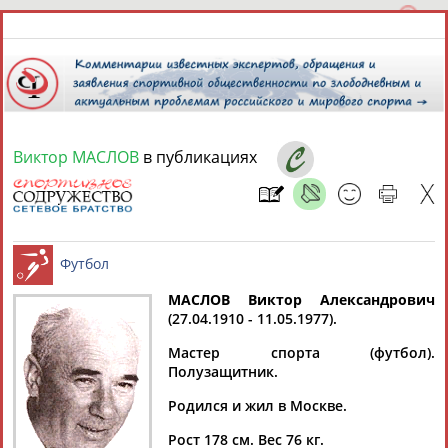
Виктор МАСЛОВ
в публикациях
10 августа 2026 года,
12:16
СПОРТСМЕНЫ, ТРЕНЕРЫ И СПЕЦИАЛИСТЫ
13181
персон
Расширенный поиск
Найдено:
МАСЛОВ Виктор Александрович
(27.04.1910 - 11.05.1977).
Футбол
Мастер спорта (футбол).
Полузащитник.
Родился и жил в Москве.
Аслаудин
Елена
Мария
Юлия
АБАЕВ
АБАИМОВА
АБАКУМОВА
АБАЛАКИНА
Рост 178 см. Вес 76 кг.