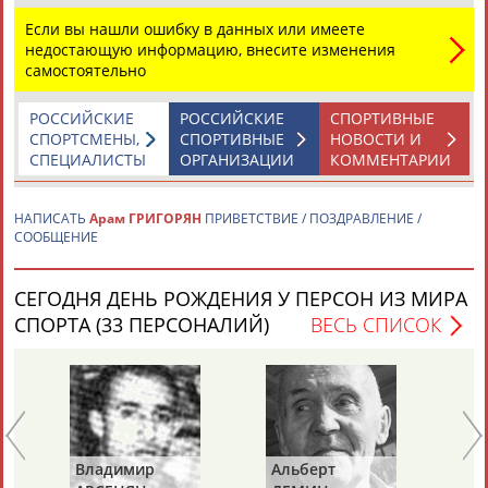
Если вы нашли ошибку в данных или имеете
недостающую информацию, внесите изменения
самостоятельно
РОССИЙСКИЕ
РОССИЙСКИЕ
СПОРТИВНЫЕ
СПОРТСМЕНЫ,
СПОРТИВНЫЕ
НОВОСТИ И
Каримжан
Аделя
Андрей
Герман
СПЕЦИАЛИСТЫ
ОРГАНИЗАЦИИ
КОММЕНТАРИИ
АБДРАХМАНОВ
АБДРАХМАНОВА
АБДУВАЛИЕВ
АБДУЛАЕВ
НАПИСАТЬ
Арам ГРИГОРЯН
ПРИВЕТСТВИЕ / ПОЗДРАВЛЕНИЕ /
СООБЩЕНИЕ
Рамазан
Тагир
Камиль
Загалав
СЕГОДНЯ ДЕНЬ РОЖДЕНИЯ У ПЕРСОН ИЗ МИРА
АБДУЛАЕВ
АБДУЛАЕВ
АБДУЛАЗИЗОВ
АБДУЛБЕКОВ
СПОРТА (33 ПЕРСОНАЛИЙ)
ВЕСЬ СПИСОК
Камалудин
Абдула
Магомед
Назир
АБДУЛДАУДОВ
АБДУЛЖАЛИЛОВ
АБДУЛКАГИРОВ
АБДУЛЛАЕВ
Ва
Владимир
Альберт