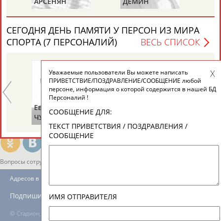
К
АРСЕНЯН
ДЕМИН
ЕЩЁ ПЕРСОНЫ
СЕГОДНЯ ДЕНЬ ПАМЯТИ У ПЕРСОН ИЗ МИРА
24 персон из 13181
СПОРТА (7 ПЕРСОНАЛИЙ)
ВЕСЬ СПИСОК
Уважаемые пользователи Вы можете написать
ТАБЛО АКТИВНОСТИ
ПРИВЕТСТВИЕ/ПОЗДРАВЛЕНИЕ/СООБЩЕНИЕ любой
персоне, информация о которой содержится в нашей БД
Персоналий !
Евгений
Владимир
Та
ЦЕЛИ ПРОЕКТА
КОНТАКТЫ
НАШИ КНОПКИ
РЕКЛАМА
СООБЩЕНИЕ ДЛЯ:
ЧУМАКОВ
ЛЕВАНДО
КР
ТЕКСТ ПРИВЕТСТВИЯ / ПОЗДРАВЛЕНИЯ /
(С
СООБЩЕНИЕ
Вопросы сотрудничества и совместной деятельности
inform@infosport.ru
Адресов в новостной рассылке: 997
Подпишись
ИМЯ ОТПРАВИТЕЛЯ
©
Стадион, 1998-2026