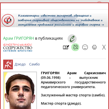
Арам ГРИГОРЯН
в публикациях
10 августа 2026 года,
22:03
СПОРТСМЕНЫ, ТРЕНЕРЫ И СПЕЦИАЛИСТЫ
13181
персон
Расширенный поиск
Найдено:
ГРИГОРЯН Арам Саркисович
(09.06.1998) – выпускник
Армавирского государственного
Дзюдо
Самбо
педагогического университета.
Заслуженный мастер спорта (самбо).
Аслаудин
Елена
Мария
Юлия
Мастер спорта (дзюдо).
АБАЕВ
АБАИМОВА
АБАКУМОВА
АБАЛАКИНА