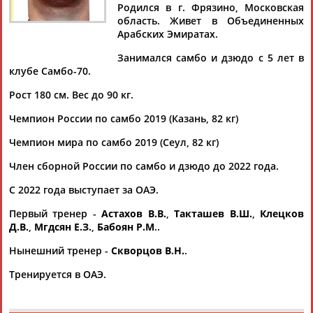
Родился в г. Фрязино, Московская
область. Живет в Объединенных
Арабских Эмиратах.
Занимался самбо и дзюдо с 5 лет в
Дмитрий
Тамилла
Рамазан
Ростом
клубе Самбо-70.
АБАРЕНОВ
АБАСОВА
АБАЧАРАЕВ
АБАШИДЗЕ
Рост 180 см. Вес до 90 кг.
Чемпион России по самбо 2019 (Казань, 82 кг)
Чемпион мира по самбо 2019 (Сеул, 82 кг)
Флюра
Татьяна
Акжана
Артур
АББАТЕ-
АББЯСОВА
АБДИКАРИМОВА
АБДРАХМАНОВ
Член сборной России по самбо и дзюдо до 2022 года.
БУЛАТОВА
С 2022 года выступает за ОАЭ.
Первый тренер -
Астахов В.В.
,
Такташев В.Ш.
,
Клецков
Д.В.
,
Мгдсян Е.З.
,
Бабоян Р.М
..
Нынешний тренер -
Скворцов В.Н.
.
Тренируется в ОАЭ.