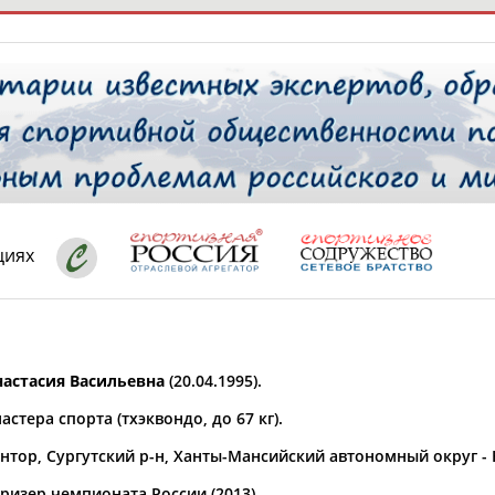
РЕСУРСНАЯ ПЛОЩАДКА
ТАБЛО АК
 специалисты
циях
ставляет регион*
 выбран
астасия Васильевна
(20.04.1995).
* для действующих спортсменов
то рождения
астера спорта (тхэквондо, до 67 кг).
 выбран
янтор, Сургутский р-н, Ханты-Мансийский автономный округ -
ион проживания
 выбран
ризер чемпионата России (2013).