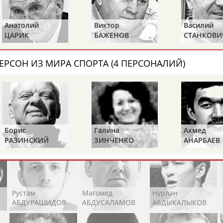
Каримжан
Аделя
Андрей
АБДРАХМАНОВ
АБДРАХМАНОВА
АБДУВАЛИЕВ
Анатолий
Виктор
Василий
ЦАРИК
БАЖЕНОВ
СТАНКОВИ
ЕРСОН ИЗ МИРА СПОРТА (4 ПЕРСОНАЛИЙ)
Абдула
Магомед
Назир
АБДУЛЖАЛИЛОВ
АБДУЛКАГИРОВ
АБДУЛЛАЕВ
естном спортсмене, тренере, специалисте или исправит
х героев! Герои спорта - это одни из главных патриотов
Борис
Галина
Ахмед
РАЗИНСКИЙ
ЗИНЧЕНКО
АНАРБАЕВ
Рустам
Магомед
Нурлан
АБДУРАШИДОВ
АБДУСАЛАМОВ
АБДЫКАЛЫКОВ