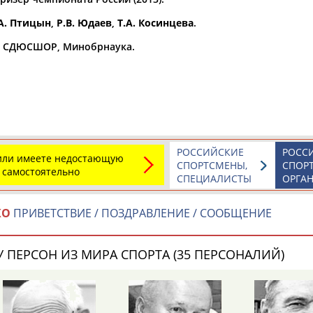
А. Птицын
,
Р.В. Юдаев
,
Т.А. Косинцева
.
а рождения
по
чч
мм
год
чч
мм
год
а СДЮСШОР, Минобрнаука.
РОССИЙСКИЕ
РОСС
 или имеете недостающую
СПОРТСМЕНЫ,
СПОР
 самостоятельно
СПЕЦИАЛИСТЫ
ОРГА
КО
ПРИВЕТСТВИЕ / ПОЗДРАВЛЕНИЕ / СООБЩЕНИЕ
Юлия
Дмитрий
Тамилла
АБАЛАКИНА
АБАРЕНОВ
АБАСОВА
 ПЕРСОН ИЗ МИРА СПОРТА (35 ПЕРСОНАЛИЙ)