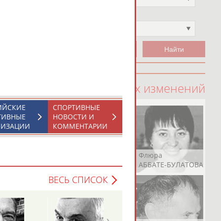
Чемпион
Не выбран
100 последних изменений
ИЙСКИЕ
СПОРТИВНЫЕ
ТИВНЫЕ
НОВОСТИ И
НИЗАЦИИ
КОММЕНТАРИИ
Рамазан
Ростом
Флюра
АБАЧАРАЕВ
АБАШИДЗЕ
АББАТЕ-БУЛАТОВА
ВЕСЬ СПИСОК