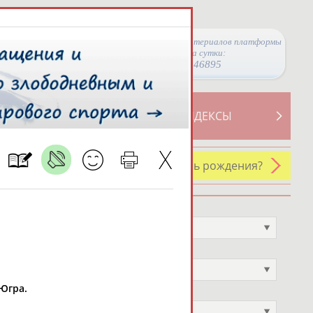
Просмотры материалов платформы
за сутки:
46895
ТИВНОСТИ
СВОДНЫЕ ИНДЕКСЫ
У кого сегодня день рождения?
Профессия
Не выбран
Спортивное звание
Не выбран
 Югра.
Учёное звание
Не выбран