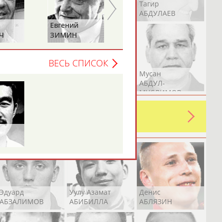
Герман
Рамазан
Тагир
АБДУЛАЕВ
АБДУЛАЕВ
АБДУЛАЕВ
Евгений
Николай
Ч
ЗИМИН
АВИЛОВ
ВЕСЬ СПИСОК
Аслан
Эмиль
Мусан
АБДУЛЛИН
АБДУЛЛИН
АБДУЛ-
МУСЛИМОВ
ь какую-либо ошибку в уже
 своей страны!
Эдуард
Уулу Азамат
Денис
АБЗАЛИМОВ
АБИБИЛЛА
АБЛЯЗИН