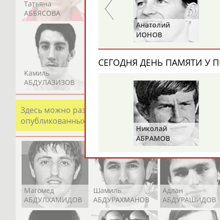
Татьяна
Акжана
Артур
АББЯСОВА
АБДИКАРИМОВА
АБДРАХМАНОВ
Александр
Анатолий
ПРИВАЛОВ
ИОНОВ
СЕГОДНЯ ДЕНЬ ПАМЯТИ У П
Камиль
Загалав
Камалудин
АБДУЛАЗИЗОВ
АБДУЛБЕКОВ
АБДУЛДАУДОВ
Здесь можно разместить информацию о хорошо изв
опубликованных записях. Страна должна знать свои
Николай
АБРАМОВ
Магомед
Шамиль
Адлан
АБДУЛХАМИДОВ
АБДУРАХМАНОВ
АБДУРАШИДОВ