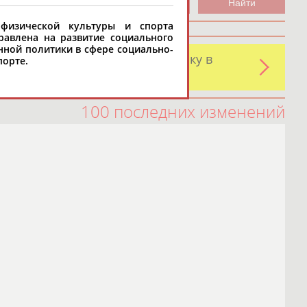
 физической культуры и спорта
равлена на развитие социального
нной политики в сфере социально-
и обнаружили какую-либо ошибку в
порте.
оятельно
100 последних изменений