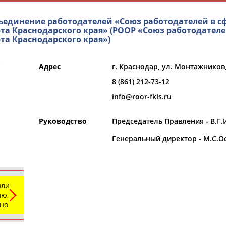
ъединение работодателей «Союз работодателей в с
та Краснодарского края» (РООР «Союз работодателе
та Краснодарского края»)
Адрес
г. Краснодар, ул. Монтажников,
8 (861) 212-73-12
info@roor-fkis.ru
и
РЕСУРСНАЯ ПЛОЩАДКА
ТАБЛО АК
Руководство
Председатель Правления - В.Г
Генеральный директор - М.С.О
Регион
или
Выберите из списка
ю,
ьно