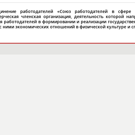
динение работодателей «Союз работодателей в сфере
рческая членская организация, деятельность которой нап
ия работодателей в формировании и реализации государстве
орошо известной вам спортивной организации ил
с ними экономических отношений в физической культуре и с
авить, пожалуйста, вы можете это сделать самост