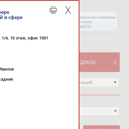
фере
й в сфере
Просмотры материалов платформы
за сутки:
44533
 1/4, 10 этаж, офис 1001
ТИВНОСТИ
СВОДНЫЕ ИНДЕКСЫ
.Иванов
садник
Выберите другой тип организаций
Вид спорта
Выберите из списка