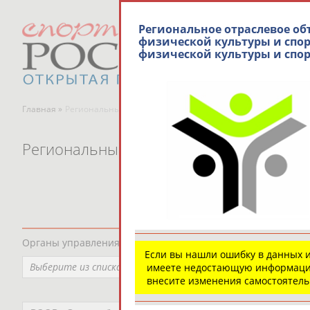
Региональное отраслевое об
физической культуры и спор
физической культуры и спор
Главная »
Региональные спортивные организации
Региональные спортивные организаци
Органы управления, федерации, ВУЗы, Академии и т.п.
Если вы нашли ошибку в данных 
Выберите из списка
имеете недостающую информаци
внесите изменения самостоятел