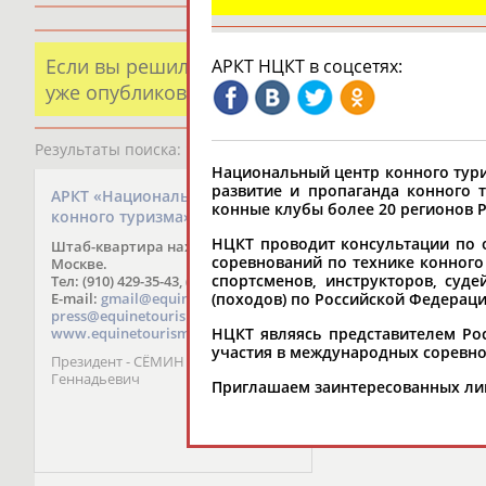
Если вы решили разместить информацию о х
АРКТ НЦКТ в соцсетях:
уже опубликованных данных и хотите ее испр
Результаты поиска:
1 организаций
Национальный центр конного тури
развитие и пропаганда конного 
АРКТ «Национальный центр
конные клубы более 20 регионов Р
конного туризма» (АРКТ НЦКТ)
НЦКТ проводит консультации по о
Штаб-квартира находится в
соревнований по технике конного
Москве.
спортсменов, инструкторов, суд
Тел: (910) 429-35-43, (499) 713-00-40
E-mail:
gmail@equinetourism.ru
(походов) по Российской Федераци
,
press@equinetourism.ru
www.equinetourism.ru
НЦКТ являясь представителем Р
участия в международных соревно
Президент - СЁМИН Геннадий
Геннадьевич
Приглашаем заинтересованных лиц