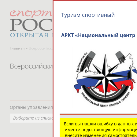
Туризм cпортивный
АРКТ «Национальный центр 
Главная »
Всероссийские спортивные организации
Всероссийские спортивные организаци
Органы управления, федерации, ВУЗы, Академии и т.п.
Выберите из списка
Если вы нашли ошибку в данных 
имеете недостающую информаци
внесите изменения самостоятел