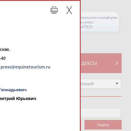
Просмотры материалов платформы
за сутки:
47935
скве.
-40
ТИВНОСТИ
СВОДНЫЕ ИНДЕКСЫ
,
press@equinetourism.ru
Выберите другой тип организаций
Геннадьевич
итрий Юрьевич