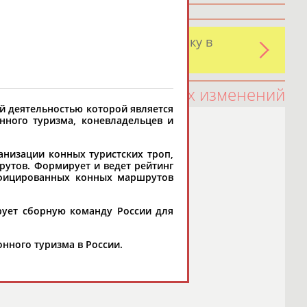
и обнаружили какую-либо ошибку в
оятельно
100 последних изменений
й деятельностью которой является
нного туризма, коневладельцев и
анизации конных туристских троп,
рутов. Формирует и ведет рейтинг
сифицированных конных маршрутов
ует сборную команду России для
нного туризма в России.