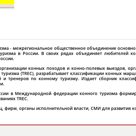
орошо известной вам спортивной организации ил
авить, пожалуйста, вы можете это сделать самост
зма - межрегиональное общественное объединение основно
туризма в России. В своих рядах объединяет любителей ко
оссии.
рганизации конных походов и конно-полевых выездов, орг
 туризма (TREC), разрабатывает классификации конных марш
ей и тренеров по конному туризму. Издает сборник клас
и.
оссии в Международной федерации конного туризма формир
ваниях TREC.
, фирм, органы исполнительной власти, СМИ для развития ко