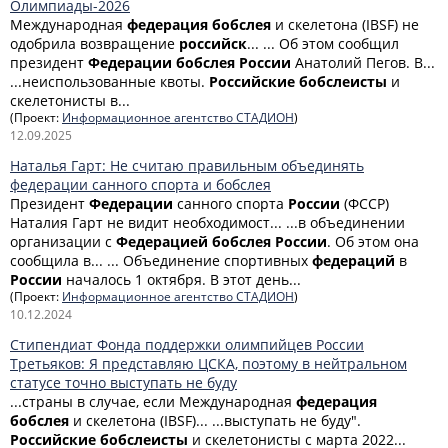
Олимпиады-2026
Международная
федерация
бобслея
и скелетона (IBSF) не
одобрила возвращение
российск
... ... Об этом сообщил
президент
Федерации
бобслея
России
Анатолий Пегов. В...
...неиспользованные квоты.
Российские
бобслеисты
и
скелетонисты в...
(Проект:
Информационное агентство СТАДИОН
)
12.09.2025
Наталья Гарт: Не считаю правильным объединять
федерации санного спорта и бобслея
Президент
Федерации
санного спорта
России
(ФССР)
Наталия Гарт не видит необходимост... ...в объединении
организации с
Федерацией
бобслея
России
. Об этом она
сообщила в... ... Объединение спортивных
федераций
в
России
началось 1 октября. В этот день...
(Проект:
Информационное агентство СТАДИОН
)
10.12.2024
Стипендиат Фонда поддержки олимпийцев России
Третьяков: Я представляю ЦСКА, поэтому в нейтральном
статусе точно выступать не буду
...страны в случае, если Международная
федерация
бобслея
и скелетона (IBSF)... ...выступать не буду".
Российские
бобслеисты
и скелетонисты с марта 2022...