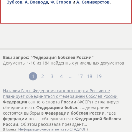
Зубков
,
А. Воевода
,
Ф. Егоров
и
А. Селиверстов
.
Ваш запрос: "Федерация бобслея России"
Документы 1-10 из 184 найденных уникальных документов
1
2
3
4
...
17
18
19
Наталия Гарт: Федерация санного спорта России не
планирует объединяться с Федерацией бобслея России
Федерация
санного спорта
России
(ФССР) не планирует
объединяться с
Федерацией
бобсл
... ...днем ранее
состоятся выборы в
Федерации
бобслея
России
. "Все
федерации
по... ...объединяться с
Федерацией
бобслея
России
. Об этом рассказала президент...
(Проект:
Информационное агентство СТАДИОН
)