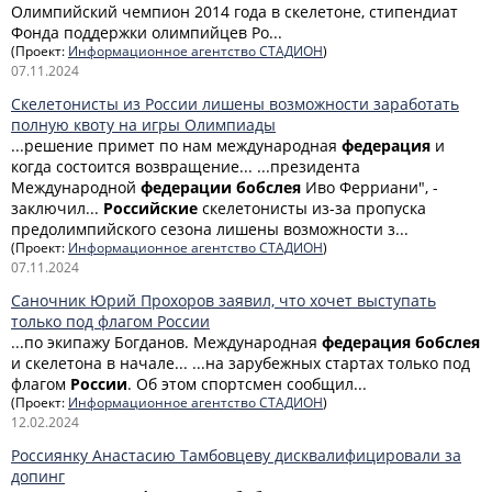
Олимпийский чемпион 2014 года в скелетоне, стипендиат
Фонда поддержки олимпийцев Ро...
(Проект:
Информационное агентство СТАДИОН
)
07.11.2024
Скелетонисты из России лишены возможности заработать
полную квоту на игры Олимпиады
...решение примет по нам международная
федерация
и
когда состоится возвращение... ...президента
Международной
федерации
бобслея
Иво Ферриани", -
заключил...
Российские
скелетонисты из-за пропуска
предолимпийского сезона лишены возможности з...
(Проект:
Информационное агентство СТАДИОН
)
07.11.2024
Саночник Юрий Прохоров заявил, что хочет выступать
только под флагом России
...по экипажу Богданов. Международная
федерация
бобслея
и скелетона в начале... ...на зарубежных стартах только под
флагом
России
. Об этом спортсмен сообщил...
(Проект:
Информационное агентство СТАДИОН
)
12.02.2024
Россиянку Анастасию Тамбовцеву дисквалифицировали за
допинг