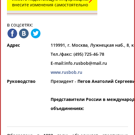
Всероссийские спортивные организации
внесите изменения самостоятельно
РЕСУРСНАЯ ПЛОЩАДКА
Просмотры
материалов
платформы за
в соцсетях:
сутки:
46619
Выберите другой тип организаций
Адрес
119991, г. Москва, Лужнецкая наб., 8, к
Тел./факс: (495) 725-46-78
Органы управления, федерации,
ВУЗы, Академии и т.п.
E-mail:info.rusbob@mail.ru
Выберите из списка
www.rusbob.ru
Руководство
Президент -
Пегов Анатолий Сергеев
Вид спорта
Выберите из списка
Представители России в междунаро
объединениях:
Если вы решили разместить информацию о