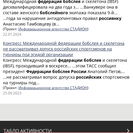
Международная
федерация
бобслея
и скелетона (IBSF)
дисквалифицировала на два года з... ...Ванкувере она в
составе женского
бобслейного
экипажа показала 9-й...
...года за нарушение антидопинговых правил
россиянку
Анастасию Тамбовцеву (в...
(Проект:
Информационное агентство СТАДИОН
)
22.01.2024
Конгресс Международной федерации бобслея и скелетона
не рассматривал допуск российских спортсменов на
турниры под эгидой организации
Конгресс Международной
федерации
бобслея
и скелетона
(IBSF), проходивший в воскресе... ...этом ТАСС сообщил
президент
Федерации
бобслея
России
Анатолий Пегов,...
...не рассматривал вопрос допуска
российских
спортсменов
на турниры под...
(Проект:
Информационное агентство СТАДИОН
)
25.09.2023
ТАБЛО АКТИВНОСТИ