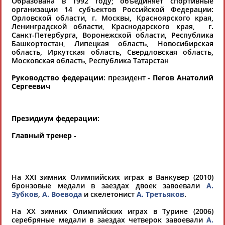
Образована в 1992 году; объединяет спортивные
хорошо известной вам спортивной
организации 14 субъектов Российской Федерации:
Орловской области, г. Москвы, Красноярского края,
организации или обнаружили какую-либо
Ленинградской области, Краснодарского края, г.
ошибку в уже опубликованных данных и
Санкт-Петербурга, Воронежской области, Республика
Башкортостан, Липецкая область, Новосибирская
хотите ее исправить, пожалуйста, вы можете
область, Иркутская область, Свердловская область,
это сделать самостоятельно
Московская область, Республика Татарстан
Руководство федерации
: президент -
Пегов Анатолий
Результаты поиска:
1 организаций
Сергеевич
100 последних изменений
Президиум федерации
:
Федерация бобслея России
Главный тренер
-
119991, г. Москва, Лужнецкая наб.,
8, ком. 236
Тел./факс: (495) 725-46-78
E-mail:info.rusbob@mail.ru
www.rusbob.ru
На ХХI зимних Олимпийских играх в Ванкувер (2010)
Президент - Пегов Анатолий
бронзовые медали в заездах двоек завоевали
А.
Сергеевич
Зубков
,
А. Воевода
и скелетонист
А. Третьяков
.
На ХХ зимних Олимпийских играх в Турине (2006)
серебряные медали в заездах четверок завоевали
А.