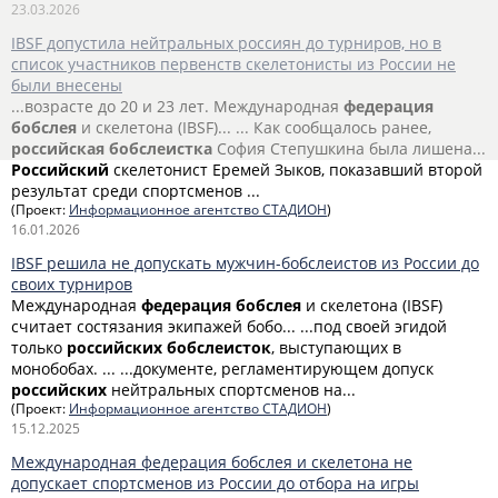
23.03.2026
IBSF допустила нейтральных россиян до турниров, но в
список участников первенств скелетонисты из России не
были внесены
...возрасте до 20 и 23 лет. Международная
федерация
бобслея
и скелетона (IBSF)... ... Как сообщалось ранее,
российская
бобслеистка
София Степушкина была лишена...
Российский
скелетонист Еремей Зыков, показавший второй
результат среди спортсменов ...
(Проект:
Информационное агентство СТАДИОН
)
16.01.2026
IBSF решила не допускать мужчин-бобслеистов из России до
своих турниров
Международная
федерация
бобслея
и скелетона (IBSF)
считает состязания экипажей бобо... ...под своей эгидой
только
российских
бобслеисток
, выступающих в
монобобах. ... ...документе, регламентирующем допуск
российских
нейтральных спортсменов на...
(Проект:
Информационное агентство СТАДИОН
)
15.12.2025
Международная федерация бобслея и скелетона не
допускает спортсменов из России до отбора на игры