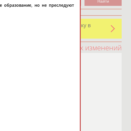
е образование, но не преследуют
и обнаружили какую-либо ошибку в
оятельно
100 последних изменений
а Спортивная
а)
д. 50
54-69
мы обучаем детей 3-14
утбол!