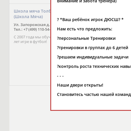
Внимание и забота тренера)
Школа мяча Толбухина
Школа мяча Юго За
(Школа Мяча)
(Школа Мяча)
? *Ваш ребёнок игрок ДЮСШ? *
Ул. Запорожская д. 1
Проспект Вернадского
Нам есть что предложить:
Тел.: +7 (499) 110-54-69
Тел.: +7 (499) 110-54-69
С 2007 года мы обучаем детей 3-14
С 2007 года мы обучаем
?персональные Тренировки
лет игре в футбол!
лет игре в футбол!
?тренировки в группах до 6 детей
?решаем индивидуальные задачи
?контроль роста технических нав
- - -
Наши двери открыты!
Становитесь частью нашей коман