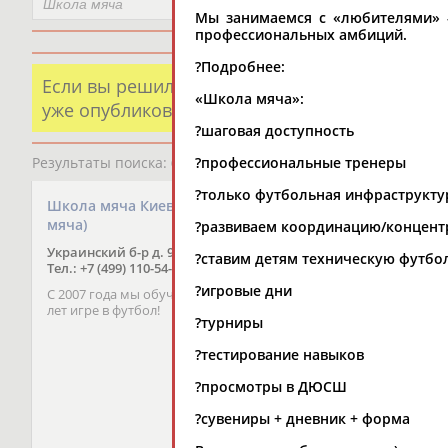
Мы занимаемся с «любителями» -
профессиональных амбиций.
?Подробнее:
Если вы решили разместить информацию о х
«Школа мяча»:
уже опубликованных данных и хотите ее испр
?шаговая доступность
Результаты поиска:
6 организаций
?профессиональные тренеры
?только футбольная инфраструкту
Школа мяча Киевская (Школа
Школа мяча Крылат
мяча)
(Школа Мяча)
?развиваем координацию/концент
Украинский б-р д. 9
Ул Крылатская 10с10
?ставим детям техническую футбо
Тел.: +7 (499) 110-54-69
Тел.: +7 (499) 110-54-69
?игровые дни
С 2007 года мы обучаем детей 3-14
С 2007 года мы обучаем
лет игре в футбол!
лет игре в футбол!
?турниры
?тестирование навыков
?просмотры в ДЮСШ
?сувениры + дневник + форма