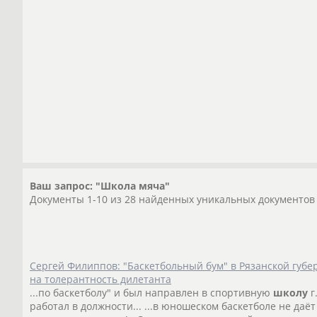
Ваш запрос: "Школа мяча"
Документы 1-10 из 28 найденных уникальных документов
Сергей Филиппов: "Баскетбольный бум" в Рязанской губ
на толерантность дилетанта
...по баскетболу" и был направлен в спортивную
школу
г
работал в должности... ...в юношеском баскетболе не даё