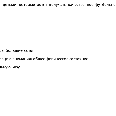
 детьми, которые хотят получать качественное футбольно
орошо известной вам спортивной организации ил
авить, пожалуйста, вы можете это сделать самост
ра: большие залы
ское
Школа мяча Мичуринский
Школа мяч
проспект (Школа мяча)
(Школа мяч
рацию внимания/ общее физическое состояние
Ул. Лобачевского д. 114
Ул. Усачёва 
льную Базу
Тел.: +7 (499) 110-54-69
+7 (499) 110-
 детей 3-14
С 2007 года мы обучаем детей 3-14
С 2007 года 
лет игре в футбол!
лет игре в ф