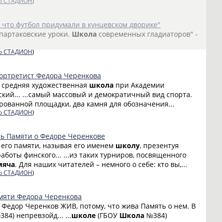
о СТАДИОН
)
 что футбол придумали в кунцевском дворике"
Спартаковские уроки.
Школа
современных гладиаторов" -
о СТАДИОН
)
ортретист Федора Черенкова
я средняя художественная
школа
при Академии
вский... ...самый массовый и демократичный вид спорта.
ованной площадки, два камня для обозначения...
о СТАДИОН
)
ль Памяти о Федоре Черенкове
 его памяти, называя его именем
школу
, презентуя
боты финского... ...из таких турниров, посвященного
мяча
. Для наших читателей – немного о себе: кто вы,...
о СТАДИОН
)
мяти Федора Черенкова
Федор Черенков ЖИВ, потому, что жива Память о нем. В
84) непревзойд... ...
школе
(ГБОУ
Школа
№384)