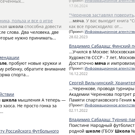
усечённых...
(Проект:
Информационное агентств
17.06.2024
"Черенков заставлял поверить,
ника, польза и все о игре
...
мяча
. У вас выходит книга "
ская
школа
способна довести
как все происходило: от...
ле слова. Два человека, две
(Проект:
Информационное агентств
28.02.2023
оторые нужно принимать...
Владимир Сабадаш: Финский п
...Учился в Москве: Московска
омендации
Художеств СССР - 7 лет, Моско
оле
, пробуют новые кружки и
Достаточно
мяча
и импровизир
ему ребенку, обратите внимание
(Проект:
Информационное агентств
16.12.2022
рма спорта...
Сергей Вильчинский: Храните
...Черенкове, проводя турниры
ействии
Академии Черенкова портрет ра
я
школа
мышления А теперь —
Памяти спартаковского Гения
из хаоса. Не просто гонка за
(Проект:
Информационное агентств
02.11.2022
..
Владимир Сабадаш: Турнир па
Поистине Народный футболист 
ту Российского Футбольного
родной
школе
(ГБОУ
Школа
№3