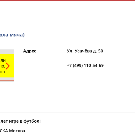
ола мяча)
Адрес
Ул. Усачёва д. 50
или
и
РЕСУРСНАЯ ПЛОЩАДКА
ТАБЛО АК
+7 (499) 110-54-69
ю,
ьно
Регион
Выберите из списка
 лет игре в футбол!
СКА Москва.