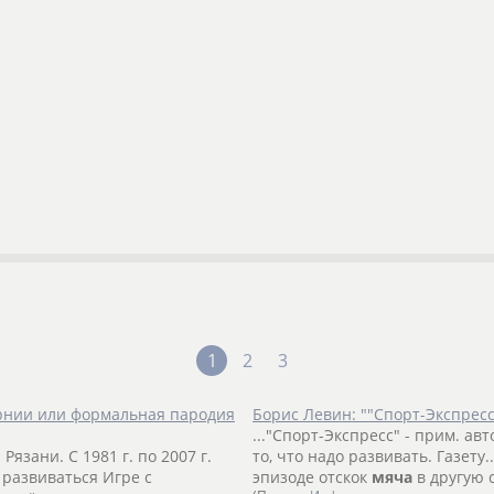
1
2
3
ернии или формальная пародия
Борис Левин: ""Спорт-Экспресс
..."Спорт-Экспресс" - прим. ав
. Рязани. С 1981 г. по 2007 г.
то, что надо развивать. Газету.
т развиваться Игре с
эпизоде отскок
мяча
в другую с