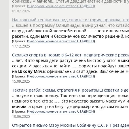
оранжевым
мячом
!.. Статья двадцатилетней давности в 
(Проект:
Информационное агентство СТАДИОН
)
01.02.2026
Настольный теннис как вид спорта: история, правила, тех
...вошёл в программу Олимпиады, а мир узнал, что китай
игру до абсолютной железобетонной... ...спортивном смыс
ракетки, один
мяч
и бесконечное количество решений, к
(Проект:
Информационное агентство СТАДИОН
)
17.12.2025
Сколько спорта в норме в 6–12 лет: педиатрические рек
...лет. В это время дети растут очень быстро, учатся в
шк
секции. И здесь важно найти... ...форматы подойдут ваш
на
Школу
Мяча
: официальный сайт здесь. Заключение Но
(Проект:
Информационное агентство СТАДИОН
)
15.09.2025
Тактика регби: схемы, стратегия и розыгрыш схватки в д
...но уже в твою пользу. Тактическая периодизация: нова
немного о тех, кто за... ...это искусство выжать максимум 
мячом
, а оркестр на бегу, где дирижёр иногда сам играет.
(Проект:
Информационное агентство СТАДИОН
)
10.06.2025
Открытое письмо Мэру Москвы Собянину С.С. и Президен