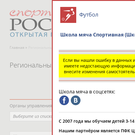
Футбол
Школа мяча Спортивная (Шк
Главная »
Региональные спортивные организации
Если вы нашли ошибку в данных 
Региональные спортивные организаци
имеете недостающую информаци
внесите изменения самостоятел
Школа мяча в соцсетях:
Органы управления, федерации, ВУЗы, Академии и т.п.
Выберите из списка
С 2007 года мы обучаем детей 3-14
Нашим партнёром является ПФК Ц