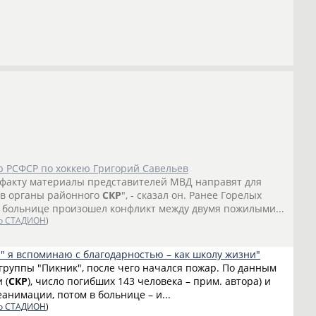
р РСФСР по хоккею Григорий Савельев
у факту материалы представителей МВД направят для
 в органы районного
СКР
", - сказал он. Ранее Горелых
 в больнице произошел конфликт между двумя пожилыми...
о СТАДИОН
)
" я вспоминаю с благодарностью – как школу жизни"
группы "Пикник", после чего начался пожар. По данным
 (
СКР
), число погибших 143 человека – прим. автора) и
анимации, потом в больнице – и...
о СТАДИОН
)