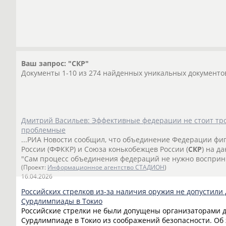
Ваш запрос: "СКР"
Документы 1-10 из 274 найденных уникальных документо
Дмитрий Васильев: Эффективные федерации не стоит тро
проблемные
...РИА Новости сообщил, что объединение Федерации фиг
России (ФФККР) и Союза конькобежцев России (
СКР
) на д
"Сам процесс объединения федераций не нужно восприни
(Проект:
Информационное агентство СТАДИОН
)
16.04.2026
Российских стрелков из-за наличия оружия не допустили 
Сурдлимпиады в Токио
Российские стрелки не были допущены организаторами д
Сурдлимпиаде в Токио из соображений безопасности. Об 