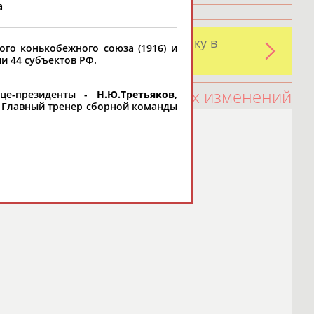
та
и обнаружили какую-либо ошибку в
ого конькобежного союза (1916) и
оятельно
и 44 субъектов РФ.
100 последних изменений
е-президенты -
Н.Ю.Третьяков,
Главный тренер сборной команды