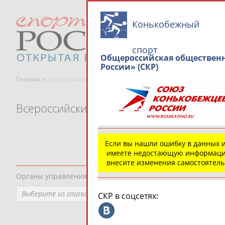
Конькобежный
спорт
Общероссийская общественн
России» (СКР)
Главная »
Всероссийские спортивные организации
Всероссийские спортивные организаци
Если вы нашли ошибку в данных 
имеете недостающую информаци
внесите изменения самостоятел
Органы управления, федерации, ВУЗы, Академии и т.п.
Выберите из списка
СКР в соцсетях: