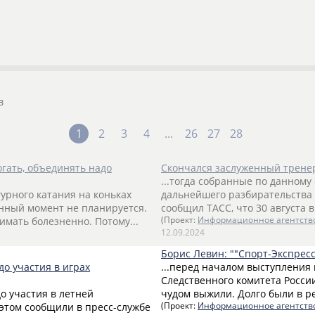
в
1
2
3
4
...
26
27
28
гать, объединять надо
Скончался заслуженный трене
...тогда собранные по данном
урного катания на коньках
дальнейшего разбирательства
анный момент не планируется.
сообщил ТАСС, что 30 августа
мать болезненно. Потому...
(Проект:
Информационное агентств
12.09.2024
Борис Левин: ""Спорт-Экспресс
до участия в играх
...перед началом выступления 
Следственного комитета России
о участия в летней
чудом выжили. Долго были в ре
этом сообщили в пресс-службе
(Проект:
Информационное агентств