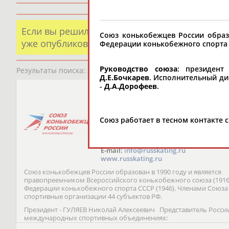
Если вы решили разместить информацию о х
Союз конькобежцев России образо
уже опубликованных данных и хотите ее испр
Федерации конькобежного спорта 
Руководство союза
: президен
Результаты поиска:
2 организаций
Д.Е.Бочкарев
. Исполнительный ди
-
Д.А.Дорофеев
.
Общероссийская общественная ор
конькобежного спорта «Союз кон
России» (СКР)
Союз работает в тесном контакте
119991, г. Москва, Лужнецкая наб., 8, к
Тел.: (495) 725-46-76
Факс: 637-02-37
E-mail:
info@russkating.ru
www.russkating.ru
Союз конькобежцев России образован в 1990 году и является
правопреемником Всероссийского конькобежного союза (1916
Федерации конькобежного спорта СССР (1946). Членами Союза
спортивные организации 44 субъектов РФ.
Президент - ГУЛЯЕВ Николай Алексеевич Представитель Росси
международных спортивных объединениях: