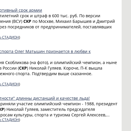
ртивный срок армии
тилетний срок и штраф в 600 тыс. руб. По версии
ления (ВСУ)
СКР
по Москве, Михаил Барышев и Дмитрий
рез посредников от предпринимателей, поставлявших
о СТАДИОН
)
спорта Олег Матыцин признается в любви к
я Скобликова (на фото), и олимпийский чемпион, а ныне
 России (
СКР
) Николай Гуляев. Короче, П-К вышла
ежного спорта. Подтвердим выше сказанное.
о СТАДИОН
)
ности" длинны дистанций и качестве льда!
 приняли участие олимпийский чемпион - 1988, президент
КР
) Николай Гуляев, заместитель председателя
росам культуры, спорта и туризма Сергей Алексеев,...
о СТАДИОН
)