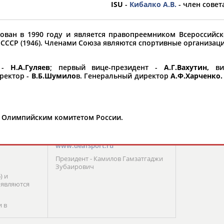
ISU
-
Кибалко А.В.
- член сове
орошо известной вам спортивной организации ил
ван в 1990 году и является правопреемником Всероссийск
авить, пожалуйста, вы можете это сделать самост
СССР (1946). Членами Союза являются спортивные организаци
т -
Н.А.Гуляев
; первый вице-президент -
А.Г.Вахутин,
виц
ректор -
В.Б.Шумило
в. Генеральный директор
А.Ф.Харченко.
ганизация
Сурдлимпийский комитет
ькобежцев
России (СКР)
101000, г. Москва, Тургеневская
 с Олимпийским комитетом России.
площадь, д. 2 (3 этаж)
ом. 230
Тел/факс: +7 (499) 999 08 54
E-mail:
RUS@ciss.org​
www.deafsport.ru
Президент - Камилов Гамзатгаджи
Зубаирович
) и
 являются
и в