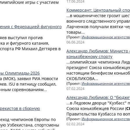
17.06.2024
длимпийские игры с участием
Коммерсант: Центральный спо
...в мошенничестве грозит шес
военного следственного управ
нения с Федерацией фигурного
Ларченков получали взятки че
товары...
ляев выступил против
(Проект:
Информационное агентств
06.06.2024
ка и фигурного катания,
 спорта РФ Михаил Дегтярев в
Александр Любимов: Министр 
конькобежному спорту
...олимпийская чемпионка Лиди
президент Союза конькобежцев
гры Олимпиады-2026
настоящим бенефисом конькоб
а (МОК), заявил РИА Новости
СКОБЛИКОВА...
яев. ISU в пятницу сообщил,
(Проект:
Информационное агентств
07.02.2024
очным соревнованиям...
Александр Любимов: О "бюджет
...в Ледовом дворце "Кузбасс"
трекистов в сборную
Союза конькобежцев России (
С
Правительства Кузбасса по воп
реход чемпионов Европы по
(Проект:
Информационное агентств
02.02.2024
ную Узбекистана, спортсмены