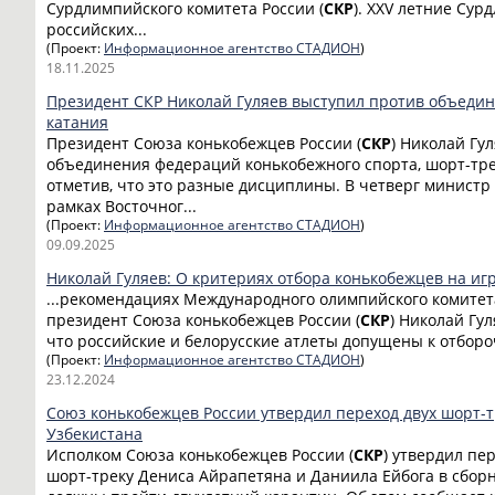
Сурдлимпийского комитета России (
СКР
). XXV летние Сур
российских...
(Проект:
Информационное агентство СТАДИОН
)
18.11.2025
Президент СКР Николай Гуляев выступил против объеди
катания
Президент Союза конькобежцев России (
СКР
) Николай Гу
объединения федераций конькобежного спорта, шорт-тре
отметив, что это разные дисциплины. В четверг министр
рамках Восточног...
(Проект:
Информационное агентство СТАДИОН
)
09.09.2025
Николай Гуляев: О критериях отбора конькобежцев на и
...рекомендациях Международного олимпийского комитет
президент Союза конькобежцев России (
СКР
) Николай Гул
что российские и белорусские атлеты допущены к отбор
(Проект:
Информационное агентство СТАДИОН
)
23.12.2024
Союз конькобежцев России утвердил переход двух шорт-
Узбекистана
Исполком Союза конькобежцев России (
СКР
) утвердил пе
шорт-треку Дениса Айрапетяна и Даниила Ейбога в сбор