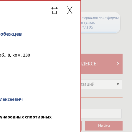
Просмотры материалов платформы
за сутки:
47195
кобежцев
б., 8, ком. 230
ТИВНОСТИ
СВОДНЫЕ ИНДЕКСЫ
Выберите другой тип организаций
лексеевич
дународных спортивных