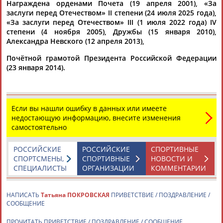
Награждена орденами Почета (19 апреля 2001), «За
заслуги перед Отечеством» II степени (24 июля 2025 года),
«За заслуги перед Отечеством» III (1 июля 2022 года) IV
ТАБЛО АКТИВНОСТИ
степени (4 ноября 2005), Дружбы (15 января 2010),
Александра Невского (12 апреля 2013),
Почётной грамотой Президента Российской Федерации
ЦЕЛИ ПРОЕКТА
КОНТАКТЫ
НАШИ КНОПКИ
РЕКЛАМА
(23 января 2014).
Если вы нашли ошибку в данных или имеете
недостающую информацию, внесите изменения
Вопросы сотрудничества и совместной деятельности
inform@infosport.ru
самостоятельно
Адресов в новостной рассылке: 996
РОССИЙСКИЕ
РОССИЙСКИЕ
СПОРТИВНЫЕ
Подпишись
СПОРТСМЕНЫ,
СПОРТИВНЫЕ
НОВОСТИ И
СПЕЦИАЛИСТЫ
ОРГАНИЗАЦИИ
КОММЕНТАРИИ
©
Стадион, 1998-2026
Разработка и поддержка ООО НАИТ «Стадион»
НАПИСАТЬ
Татьяна ПОКРОВСКАЯ
ПРИВЕТСТВИЕ / ПОЗДРАВЛЕНИЕ /
СООБЩЕНИЕ
ПРОЧИТАТЬ ПРИВЕТСТВИЕ / ПОЗДРАВЛЕНИЕ / СООБЩЕНИЕ