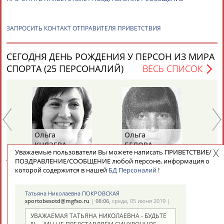
ЗАПРОСИТЬ КОНТАКТ ОТПРАВИТЕЛЯ ПРИВЕТСТВИЯ
СЕГОДНЯ ДЕНЬ РОЖДЕНИЯ У ПЕРСОН ИЗ МИРА
СПОРТА (25 ПЕРСОНАЛИЙ)
ВЕСЬ СПИСОК
Ольга
Ольга
Се
Е
КНЯЗЕВА
БЕЛОВА
ЛА
Уважаемые пользователи Вы можете написать ПРИВЕТСТВИЕ/
ПОЗДРАВЛЕНИЕ/СООБЩЕНИЕ любой персоне, информация о
которой содержится в нашей
БД Персоналий
!
СЕГОДНЯ ДЕНЬ ПАМЯТИ У ПЕРСОН ИЗ МИРА
СПОРТА (2 ПЕРСОНАЛИЙ)
ВЕСЬ СПИСОК
Татьяна Николаевна ПОКРОВСКАЯ
sportobesotd@mgfso.ru
|
08:06
, среда, 05 июня 2019 |
УВАЖАЕМАЯ ТАТЬЯНА НИКОЛАЕВНА - БУДЬТЕ