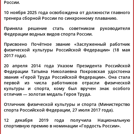
России.
10 ноября 2025 года освобождена от должности главного
Каримжан
Аделя
Андрей
Герман
тренера сборной России по синхронному плаванию.
АБДРАХМАНОВ
АБДРАХМАНОВА
АБДУВАЛИЕВ
АБДУЛАЕВ
Приняла решение стать советником руководителя
Федерации водных видов спорта России.
Присвоено Почётное звание «Заслуженный работник
физической культуры Российской Федерации» (18 мая
Рамазан
Тагир
Камиль
Загалав
2017 года).
АБДУЛАЕВ
АБДУЛАЕВ
АБДУЛАЗИЗОВ
АБДУЛБЕКОВ
20 апреля 2014 года Указом Президента Российской
Федерации Татьяна Николаевна Покровская удостоена
звания «Герой Труда Российской Федерации». Она стала
первой из числа работников отрасли физической
Камалудин
Абдула
Магомед
Назир
культуры и спорта, кому был вручен знак особого
АБДУЛДАУДОВ
АБДУЛЖАЛИЛОВ
АБДУЛКАГИРОВ
АБДУЛЛАЕВ
отличия — золотая медаль Героя Труда.
Отличник физической культуры и спорта (Министерство
ЕЩЁ ПЕРСОНЫ
спорта Российской Федерации, 27 июля 2017 года).
12 декабря 2019 года получила Национальную
спортивную премию в номинации «Гордость России».
24 персон из 13181