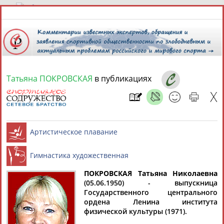
9 августа 2026 года,
16:25
СПОРТСМЕНЫ, ТРЕНЕРЫ И СПЕЦИАЛИСТЫ
Татьяна ПОКРОВСКАЯ
в публикациях
13181
персон
Расширенный поиск
Найдено:
Аслаудин
Елена
Мария
Юлия
ПОКРОВСКАЯ Татьяна Николаевна
Артистическое плавание
АБАЕВ
АБАИМОВА
АБАКУМОВА
АБАЛАКИНА
(05.06.1950) - выпускница
Государственного центрального
ордена Ленина института
Гимнастика художественная
физической культуры (1971).