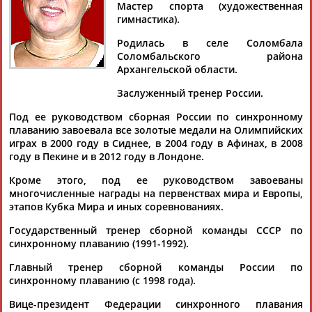
Дмитрий
Тамилла
Рамазан
Ростом
Мастер спорта (художественная
АБАРЕНОВ
АБАСОВА
АБАЧАРАЕВ
АБАШИДЗЕ
гимнастика).
Родилась в селе Соломбала
Соломбальского района
Архангельской области.
Флюра
Татьяна
Акжана
Артур
Заслуженный тренер России.
АББАТЕ-
АББЯСОВА
АБДИКАРИМОВА
АБДРАХМАНОВ
БУЛАТОВА
Под ее руководством сборная России по синхронному
плаванию завоевала все золотые медали на Олимпийских
играх в 2000 году в Сиднее, в 2004 году в Афинах, в 2008
году в Пекине и в 2012 году в Лондоне.
Кроме этого, под ее руководством завоеваны
многочисленные награды на первенствах мира и Европы,
этапов Кубка Мира и иных соревнованиях.
Государственный тренер сборной команды СССР по
синхронному плаванию (1991-1992).
Главный тренер сборной команды России по
синхронному плаванию (с 1998 года).
Вице-президент Федерации синхронного плавания