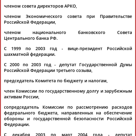
ЕЩЁ ПЕРСОНЫ
членом совета директоров АРКО,
членом Экономического совета при Правительстве
24 персон из 13181
Российской Федерации,
членом национального банковского Совета
Центрального банка РФ.
ТАБЛО АКТИВНОСТИ
С 1999 по 2003 год - вице-президент Российской
шахматной федерации.
С 2000 по 2003 год - депутат Государственной Думы
ЦЕЛИ ПРОЕКТА
КОНТАКТЫ
НАШИ КНОПКИ
РЕКЛАМА
Российской Федерации третьего созыва,
председатель Комитета по бюджету и налогам,
член Комиссии по государственному долгу и зарубежным
активам России,
Вопросы сотрудничества и совместной деятельности
inform@infosport.ru
сопредседатель Комиссии по рассмотрению расходов
Адресов в новостной рассылке: 996
федерального бюджета, направленных на обеспечение
обороны и государственной безопасности Российской
Подпишись
Федерации.
©
Стадион, 1998-2026
С декабря 2003 по март 2004 года - депутат