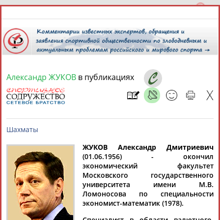
Александр ЖУКОВ
в публикациях
6 августа 2026 года,
13:27
СПОРТСМЕНЫ, ТРЕНЕРЫ И СПЕЦИАЛИСТЫ
13181
персон
Расширенный поиск
Найдено:
ЖУКОВ Александр Дмитриевич
(01.06.1956) - окончил
экономический факультет
Шахматы
Московского государственного
университета имени М.В.
Ломоносова по специальности
экономист-математик (1978).
Аслаудин
Елена
Мария
Юлия
АБАЕВ
АБАИМОВА
АБАКУМОВА
АБАЛАКИНА
Специалист в области валютного,