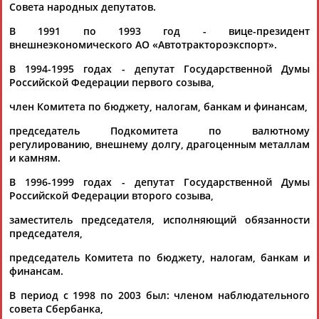
Совета народных депутатов.
В 1991 по 1993 год - вице-президент
внешнеэкономического АО «Автотрактороэкспорт».
В 1994-1995 годах - депутат Государственной Думы
Российской Федерации первого созыва,
Каримжан
Аделя
Андрей
Герман
член Комитета по бюджету, налогам, банкам и финансам,
АБДРАХМАНОВ
АБДРАХМАНОВА
АБДУВАЛИЕВ
АБДУЛАЕВ
председатель Подкомитета по валютному
регулированию, внешнему долгу, драгоценным металлам
и камням.
В 1996-1999 годах - депутат Государственной Думы
Рамазан
Тагир
Камиль
Загалав
Российской Федерации второго созыва,
АБДУЛАЕВ
АБДУЛАЕВ
АБДУЛАЗИЗОВ
АБДУЛБЕКОВ
заместитель председателя, исполняющий обязанности
председателя,
председатель Комитета по бюджету, налогам, банкам и
Камалудин
Абдула
Магомед
Назир
финансам.
АБДУЛДАУДОВ
АБДУЛЖАЛИЛОВ
АБДУЛКАГИРОВ
АБДУЛЛАЕВ
В период с 1998 по 2003 был: членом наблюдательного
совета Сбербанка,