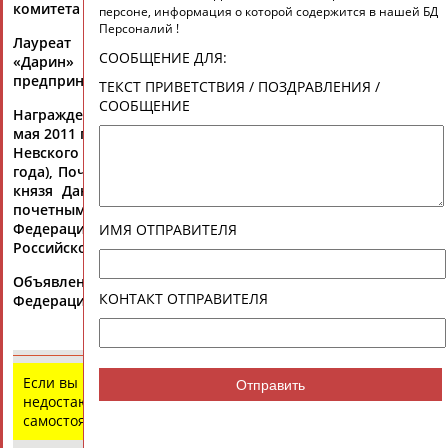
комитета России.
персоне, информация о которой содержится в нашей БД
Персоналий !
Лауреат национальной премии бизнес-репутации
СООБЩЕНИЕ ДЛЯ:
«Дарин» Российской Академии бизнеса и
предпринимательства (2004).
ТЕКСТ ПРИВЕТСТВИЯ / ПОЗДРАВЛЕНИЯ /
СООБЩЕНИЕ
Награжден орденами «За заслуги перед Отечеством» III (4
мая 2011 года) и IV (1 июня 2006 года) степени, Александра
Невского (24 марта 2014 года), Дружбы (6 августа 2007
года), Почета (24 апреля 2003 года), святого благоверного
князя Даниила Московского I степени (РПЦ, 2011 год),
почетными грамотами Президента Российской
Федерации (4 декабря 2009 года), Правительства
ИМЯ ОТПРАВИТЕЛЯ
Российской Федерации (1 июня 2006 года).
Объявлены благодарности Президента Российской
КОНТАКТ ОТПРАВИТЕЛЯ
Федерации (7 февраля 2002 года, 12 апреля 2004 года).
Если вы нашли ошибку в данных или имеете
Отправить
недостающую информацию, внесите изменения
самостоятельно