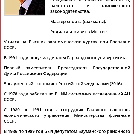
налогового и таможенного
законодательства.
Мастер спорта (шахматы).
Дмитрий
Тамилла
Рамазан
Ростом
Родился и живет в Москве.
АБАРЕНОВ
АБАСОВА
АБАЧАРАЕВ
АБАШИДЗЕ
Учился на Высших экономических курсах при Госплане
СССР.
В 1991 году получил диплом Гарвардского университета.
Флюра
Татьяна
Акжана
Артур
АББАТЕ-
АББЯСОВА
АБДИКАРИМОВА
АБДРАХМАНОВ
Первый заместитель Председателя Государственной
БУЛАТОВА
Думы Российской Федерации.
Заслуженный экономист Российской Федерации (2016).
С 1978 года работал во ВНИИ системных исследований АН
СССР.
С 1980 по 1991 год - сотрудник Главного валютно-
экономического управления Министерства финансов
СССР.
В 1986 по 1989 год был депутатом Бауманского районного