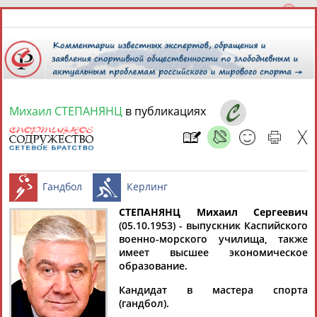
Михаил СТЕПАНЯНЦ
в публикациях
8 августа 2026 года,
07:47
СПОРТСМЕНЫ, ТРЕНЕРЫ И СПЕЦИАЛИСТЫ
13181
персон
Расширенный поиск
Найдено:
СТЕПАНЯНЦ Михаил Сергеевич
(05.10.1953) - выпускник Каспийского
военно-морского училища, также
Гандбол
Керлинг
имеет высшее экономическое
образование.
Кандидат в мастера спорта
Аслаудин
Елена
Мария
Юлия
(гандбол).
АБАЕВ
АБАИМОВА
АБАКУМОВА
АБАЛАКИНА