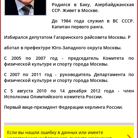
Родился в Баку, Азербайджанская
ССР. Живет в Москве.
До 1984 года служил в ВС СССР.
Капитан первого ранга.
Дмитрий
Тамилла
Рамазан
Ростом
АБАРЕНОВ
АБАСОВА
АБАЧАРАЕВ
АБАШИДЗЕ
Избирался депутатом Гагаринского райсовета Москвы. Р
аботал в префектуре Юго-Западного округа Москвы.
С 2005 по 2007 год - председатель Комитета по
Флюра
Татьяна
Акжана
Артур
физической культуре и спорту города Москвы.
АББАТЕ-
АББЯСОВА
АБДИКАРИМОВА
АБДРАХМАНОВ
С 2007 по 2011 год - руководитель Департамента по
БУЛАТОВА
физической культуре и спорту города Москвы.
С 5 августа 2010 по 14 декабря 2012 года - член
Исполкома Олимпийского комитета России.
Первый вице-президент Федерации керлинга России.
Если вы нашли ошибку в данных или имеете