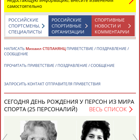
недостающую информацию, внесите изменения
самостоятельно
РОССИЙСКИЕ
РОССИЙСКИЕ
СПОРТИВНЫЕ
СПОРТСМЕНЫ,
СПОРТИВНЫЕ
НОВОСТИ И
СПЕЦИАЛИСТЫ
ОРГАНИЗАЦИИ
КОММЕНТАРИИ
Каримжан
Аделя
Андрей
Герман
НАПИСАТЬ
Михаил СТЕПАНЯНЦ
ПРИВЕТСТВИЕ / ПОЗДРАВЛЕНИЕ /
АБДРАХМАНОВ
АБДРАХМАНОВА
АБДУВАЛИЕВ
АБДУЛАЕВ
СООБЩЕНИЕ
ПРОЧИТАТЬ ПРИВЕТСТВИЕ / ПОЗДРАВЛЕНИЕ / СООБЩЕНИЕ
Рамазан
Тагир
Камиль
Загалав
ЗАПРОСИТЬ КОНТАКТ ОТПРАВИТЕЛЯ ПРИВЕТСТВИЯ
АБДУЛАЕВ
АБДУЛАЕВ
АБДУЛАЗИЗОВ
АБДУЛБЕКОВ
СЕГОДНЯ ДЕНЬ РОЖДЕНИЯ У ПЕРСОН ИЗ МИРА
СПОРТА (25 ПЕРСОНАЛИЙ)
ВЕСЬ СПИСОК
Камалудин
Абдула
Магомед
Назир
АБДУЛДАУДОВ
АБДУЛЖАЛИЛОВ
АБДУЛКАГИРОВ
АБДУЛЛАЕВ