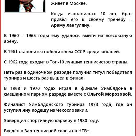
Живет в Москве.
Когда исполнилось 10 лет, брат
привёл его к своему тренеру –
Араму Хангуляну
.
Дмитрий
Тамилла
Рамазан
Ростом
АБАРЕНОВ
АБАСОВА
АБАЧАРАЕВ
АБАШИДЗЕ
В 1960 – 1965 годы ему удалось выйти на всесоюзную
арену.
В 1961 становится победителем СССР среди юношей.
С 1962 года входит в Топ-10 лучших теннисистов страны.
Флюра
Татьяна
Акжана
Артур
АББАТЕ-
АББЯСОВА
АБДИКАРИМОВА
АБДРАХМАНОВ
Пять раз в одиночном разряде получил титул победителя
БУЛАТОВА
турнира и шесть раз вышел в финал.
В 1968 и 1970 годах играл в финале Уимблдона в
смешанном парном разряде вместе с
Ольгой Морозовой
.
Финалист Уимблдонского турнира 1973 года, где он
уступил
Яну Кодешу
из Чехословакии.
Заверщил спортивную карьеру в 1980 году.
Введён в Зал теннисной славы на НТВ+.