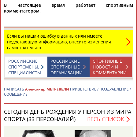
В настоящее время работает спортивным
комментатором.
Если вы нашли ошибку в данных или имеете
недостающую информацию, внесите изменения
Каримжан
Аделя
Андрей
Герман
самостоятельно
АБДРАХМАНОВ
АБДРАХМАНОВА
АБДУВАЛИЕВ
АБДУЛАЕВ
РОССИЙСКИЕ
РОССИЙСКИЕ
СПОРТИВНЫЕ
СПОРТСМЕНЫ,
СПОРТИВНЫЕ
НОВОСТИ И
СПЕЦИАЛИСТЫ
ОРГАНИЗАЦИИ
КОММЕНТАРИИ
Рамазан
Тагир
Камиль
Загалав
АБДУЛАЕВ
АБДУЛАЕВ
АБДУЛАЗИЗОВ
АБДУЛБЕКОВ
НАПИСАТЬ
Александр МЕТРЕВЕЛИ
ПРИВЕТСТВИЕ / ПОЗДРАВЛЕНИЕ /
СООБЩЕНИЕ
СЕГОДНЯ ДЕНЬ РОЖДЕНИЯ У ПЕРСОН ИЗ МИРА
Камалудин
Абдула
Магомед
Назир
СПОРТА (33 ПЕРСОНАЛИЙ)
ВЕСЬ СПИСОК
АБДУЛДАУДОВ
АБДУЛЖАЛИЛОВ
АБДУЛКАГИРОВ
АБДУЛЛАЕВ