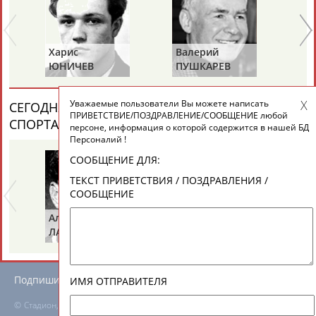
ЕЩЁ ПЕРСОНЫ
24 персон из 13181
Харис
Валерий
Ва
ЮНИЧЕВ
ПУШКАРЕВ
И
Уважаемые пользователи Вы можете написать
ТАБЛО АКТИВНОСТИ
СЕГОДНЯ ДЕНЬ ПАМЯТИ У ПЕРСОН ИЗ МИРА
ПРИВЕТСТВИЕ/ПОЗДРАВЛЕНИЕ/СООБЩЕНИЕ любой
СПОРТА (6 ПЕРСОНАЛИЙ)
ВЕСЬ СПИСОК
персоне, информация о которой содержится в нашей БД
Персоналий !
ЦЕЛИ ПРОЕКТА
КОНТАКТЫ
НАШИ КНОПКИ
РЕКЛАМА
СООБЩЕНИЕ ДЛЯ:
ТЕКСТ ПРИВЕТСТВИЯ / ПОЗДРАВЛЕНИЯ /
СООБЩЕНИЕ
Альгирдас
Иван
Бо
ЛАУРИТЕНАС
ОГАНОВ
Ц
Вопросы сотрудничества и совместной деятельности
inform@infosport.ru
Адресов в новостной рассылке: 996
Подпишись
ИМЯ ОТПРАВИТЕЛЯ
©
Стадион, 1998-2026