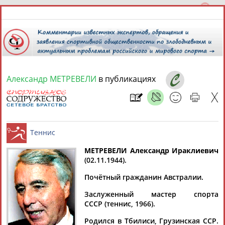
Александр МЕТРЕВЕЛИ
в публикациях
7 августа 2026 года,
14:48
СПОРТСМЕНЫ, ТРЕНЕРЫ И СПЕЦИАЛИСТЫ
13181
персон
Расширенный поиск
Найдено:
МЕТРЕВЕЛИ Александр Ираклиевич
(02.11.1944).
Теннис
Почётный гражданин Австралии.
Заслуженный мастер спорта
СССР (теннис, 1966).
Аслаудин
Елена
Мария
Юлия
АБАЕВ
АБАИМОВА
АБАКУМОВА
АБАЛАКИНА
Родился в Тбилиси, Грузинская ССР.