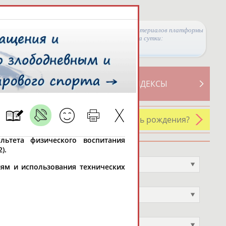
Просмотры материалов платформы
за сутки:
ТИВНОСТИ
СВОДНЫЕ ИНДЕКСЫ
У кого сегодня день рождения?
ультета физического воспитания
).
Профессия
Не выбран
ям и использования технических
Спортивное звание
Не выбран
Учёное звание
Не выбран