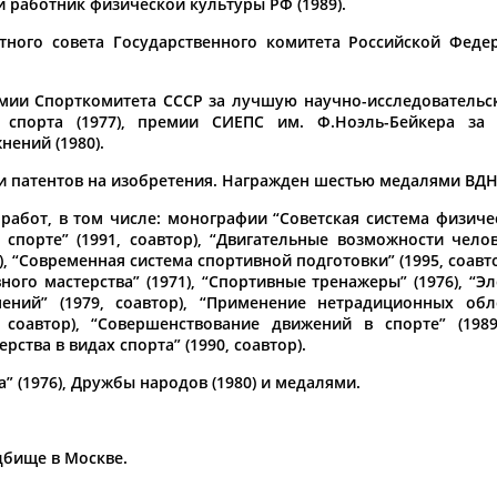
 работник физической культуры РФ (1989).
а рождения
тного совета Государственного комитета Российской Феде
по
чч
мм
год
чч
мм
год
мии Спорткомитета СССР за лучшую научно-исследовательс
 спорта (1977), премии СИЕПС им. Ф.Ноэль-Бейкера за
ений (1980).
 и патентов на изобретения. Награжден шестью медалями ВДН
абот, в том числе: монографии “Советская система физическ
спорте” (1991, соавтор), “Двигательные возможности чел
4), “Современная система спортивной подготовки” (1995, соав
ого мастерства” (1971), “Спортивные тренажеры” (1976), “
ений” (1979, соавтор), “Применение нетрадиционных обл
, соавтор), “Совершенствование движений в спорте” (1989
ства в видах спорта” (1990, соавтор).
Юлия
Дмитрий
Тамилла
АБАЛАКИНА
АБАРЕНОВ
АБАСОВА
 (1976), Дружбы народов (1980) и медалями.
дбище в Москве.