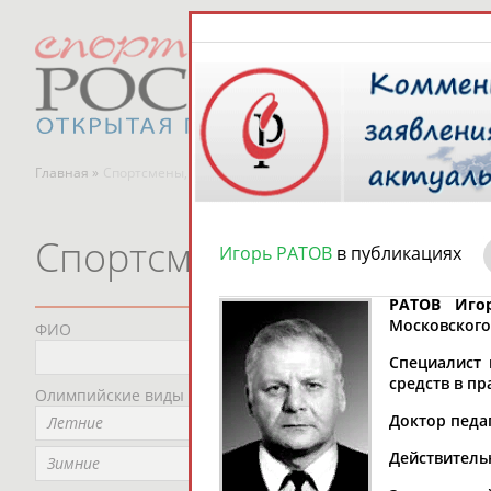
Главная »
Спортсмены, тренеры и специалисты
Спортсмены, тренеры и
Игорь РАТОВ
в публикациях
РАТОВ Иго
Московского 
ФИО
Пред
Не
Специалист 
средств в пр
Олимпийские виды спорта
Мес
Доктор педаг
Летние
Не
Действитель
Рег
Зимние
Не