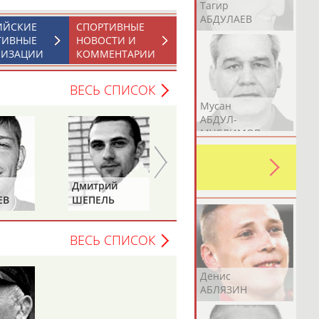
Герман
Рамазан
Тагир
АБДУЛАЕВ
АБДУЛАЕВ
АБДУЛАЕВ
ИЙСКИЕ
СПОРТИВНЫЕ
ТИВНЫЕ
НОВОСТИ И
НИЗАЦИИ
КОММЕНТАРИИ
ВЕСЬ СПИСОК
Аслан
Эмиль
Мусан
АБДУЛЛИН
АБДУЛЛИН
АБДУЛ-
МУСЛИМОВ
ь какую-либо ошибку в уже
 своей страны!
Дмитрий
Юрий
ЕВ
ШЕПЕЛЬ
ЕРМОШКИН
ВЕСЬ СПИСОК
Эдуард
Уулу Азамат
Денис
АБЗАЛИМОВ
АБИБИЛЛА
АБЛЯЗИН