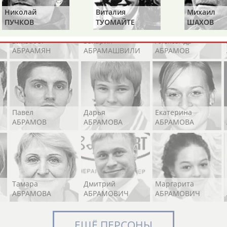
Николай
Виталия
Михаил
ПУЧКОВ
ТУОМАЙТЕ
ШАХОВ
Элизабет
Захария
Александр
АБРААМЯН
АБРАМАШВИЛИ
АБРАМОВ
Павел
Дарья
Екатерина
АБРАМОВ
АБРАМОВА
АБРАМОВА
Тамара
Дмитрий
Маргарита
АБРАМОВА
АБРАМОВИЧ
АБРАМОВИЧ
ЕЩЁ ПЕРСОНЫ