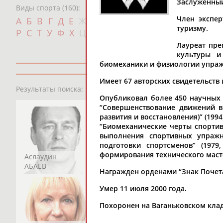
Заслуженный
Виды спорта (160):
Дат
Член экспер
А
Б
В
Г
Д
Е
Ж
З
И
К
Л
М
Н
О
П
туризму.
с
Р
С
Т
У
Ф
Х
Ц
Ч
Ш
Щ
Э
Ю
Я
Лауреат пре
культуры и
биомеханики и физиологии упражн
Имеет 67 авторских свидетельств
13181
персон
Результаты поиска:
Опубликовал более 450 научных р
“Совершенствование движений в 
развития и восстановления)” (199
“Биомеханические черты спортивн
выполнения спортивных упражн
подготовки спортсменов” (1979
формирования технического мастер
Аслаудин
Елена
Мария
АБАЕВ
АБАИМОВА
АБАКУМОВА
Награжден орденами “Знак Почета”
Умер 11 июля 2000 года.
Похоронен на Ваганьковском кла