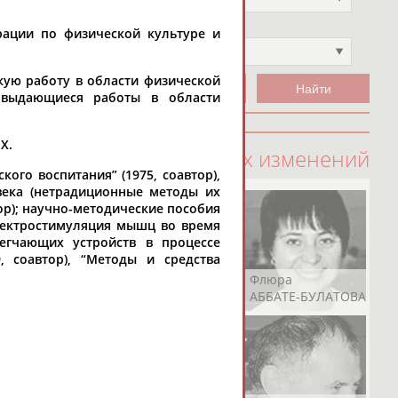
Чемпион
рации по физической культуре и
Не выбран
кую работу в области физической
 выдающиеся работы в области
Х.
100 последних изменений
ого воспитания” (1975, соавтор),
овека (нетрадиционные методы их
тор); научно-методические пособия
Электростимуляция мышц во время
егчающих устройств в процессе
, соавтор), “Методы и средства
Рамазан
Ростом
Флюра
АБАЧАРАЕВ
АБАШИДЗЕ
АББАТЕ-БУЛАТОВА