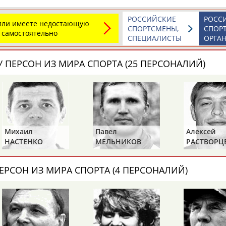
Каримжан
Аделя
Андрей
АБДРАХМАНОВ
АБДРАХМАНОВА
АБДУВАЛИЕВ
РОССИЙСКИЕ
РОСС
 или имеете недостающую
СПОРТСМЕНЫ,
СПОР
 самостоятельно
СПЕЦИАЛИСТЫ
ОРГА
 ПЕРСОН ИЗ МИРА СПОРТА (25 ПЕРСОНАЛИЙ)
Абдула
Магомед
Назир
АБДУЛЖАЛИЛОВ
АБДУЛКАГИРОВ
АБДУЛЛАЕВ
естном спортсмене, тренере, специалисте или исправит
х героев! Герои спорта - это одни из главных патриотов
Михаил
Павел
Алексей
НАСТЕНКО
МЕЛЬНИКОВ
РАСТВОРЦ
ЕРСОН ИЗ МИРА СПОРТА (4 ПЕРСОНАЛИЙ)
Рустам
Магомед
Нурлан
АБДУРАШИДОВ
АБДУСАЛАМОВ
АБДЫКАЛЫКОВ