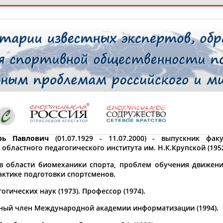
РЕСУРСНАЯ ПЛОЩАДКА
ТАБЛО АК
 специалисты
рь Павлович
(01.07.1929 - 11.07.2000) - выпускник фак
областного педагогического института им. Н.К.Крупской (1952
ставляет регион*
 выбран
в области биомеханики спорта, проблем обучения движени
актике подготовки спортсменов.
* для действующих спортсменов
то рождения
огических наук (1973). Профессор (1974).
 выбран
ный член Международной академии информатизации (1994).
ион проживания
 выбран