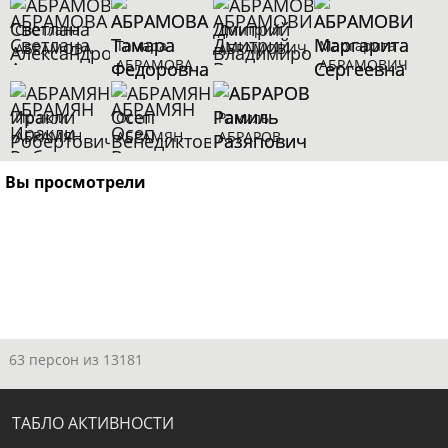
Светлана
Дмитрий
Тамара
Маргарита
АБРАМОВА
АБРАМОВИЧ
АБРАМОВА
АБРАМОВИЧ
Иракли
Осеп
Рамиль
АБРАМЯН
АБРАМЯН
АБРАРОВ
Вы просмотрели
63 персон из 13181
ТАБЛО АКТИВНОСТИ