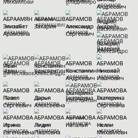
АБЛЯЗИН
АБОЗОВИК
АБОИМОВ
Захария
Андрей
АБРАМАШВИЛИ
Элизабет
Александр
АБРАМОВ
АБРААМЯН
АБРАМОВ
Валерий
АБРАМОВ
Иван
Константин
Константин
Николай
АБРАМОВ
АБРАМОВ
АБРАМОВ
АБРАМОВ
Екатерина
Павел
Дарья
Екатерина
АБРАМОВА
АБРАМОВ
АБРАМОВА
АБРАМОВА
Наталья
АБРАМОВА
Ирина
Лидия
Нелли
АБРАМОВА
АБРАМОВА
АБРАМОВА