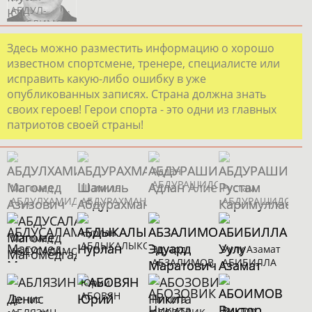
АБДУЛ-
МУСЛИМОВ
Здесь можно разместить информацию о хорошо
известном спортсмене, тренере, специалисте или
исправить какую-либо ошибку в уже
опубликованных записях. Страна должна знать
своих героев! Герои спорта - это одни из главных
патриотов своей страны!
Адлан
АБДУРАШИДОВ
Магомед
Шамиль
Рустам
АБДУЛХАМИДОВ
АБДУРАХМАНОВ
АБДУРАШИДОВ
Нурлан
Магомед
АБДЫКАЛЫКОВ
Эдуард
Уулу Азамат
АБДУСАЛАМОВ
АБЗАЛИМОВ
АБИБИЛЛА
Юрий
АБОВЯН
Денис
Никита
Виктор