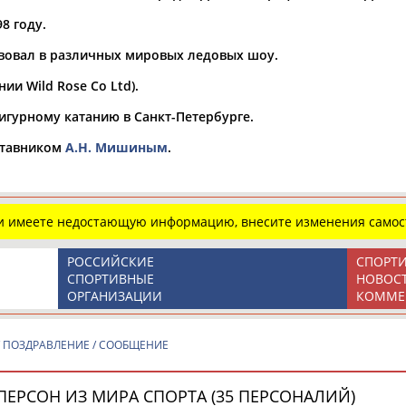
Спортсмены, тренеры и специалисты
Виды спорта (160):
8 году.
А
Б
В
Г
Д
Е
Ж
З
И
К
Л
М
Н
О
П
Р
С
ствовал в различных мировых ледовых шоу.
Т
У
Ф
Х
Ц
Ч
Ш
Щ
Э
Ю
Я
ии Wild Rose Co Ltd).
Представляет регион*
фигурному катанию в Санкт-Петербурге.
* для действующих спортсменов
Место рождения
ставником
А.Н. Мишиным
.
Регион проживания
Дата рождения
ли имеете недостающую информацию, внесите изменения самос
с
по
РОССИЙСКИЕ
СПОРТ
СПОРТИВНЫЕ
НОВОС
ОРГАНИЗАЦИИ
КОММЕ
Профессия
/ ПОЗДРАВЛЕНИЕ / СООБЩЕНИЕ
Спортивное звание
Учёное звание
ПЕРСОН ИЗ МИРА СПОРТА (35 ПЕРСОНАЛИЙ)