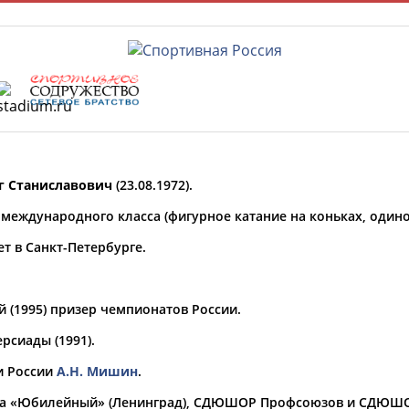
Главная »
Спортсмены, тренеры и специалисты
г Станиславович
(23.08.1972).
У кого сегодня день рождения?
 международного класса (фигурное катание на коньках, одино
т в Санкт-Петербурге.
ФИО
й (1995) призер чемпионатов России.
Просмотры
рсиады (1991).
материалов
Олимпийские виды спорта
платформы за
и России
А.Н. Мишин
.
сутки:
та «Юбилейный» (Ленинград), СДЮШОР Профсоюзов и СДЮШО