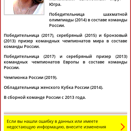
Дмитрий
Тамилла
Рамазан
Ростом
Югра.
АБАРЕНОВ
АБАСОВА
АБАЧАРАЕВ
АБАШИДЗЕ
Победительница шахматной
олимпиады (2014) в составе команды
России.
Флюра
Татьяна
Акжана
Артур
Победительница (2017), серебряный (2015) и бронзовый
АББАТЕ-
АББЯСОВА
АБДИКАРИМОВА
АБДРАХМАНОВ
(2013) призер командных чемпионатов мира в составе
БУЛАТОВА
команды России.
Победительница (2017) и серебряный призер (2013)
командных чемпионатов Европы в составе команды
России.
Чемпионка России (2019).
Обладательница женского Кубка России (2014).
В сборной команде России с 2013 года.
Если вы нашли ошибку в данных или имеете
недостающую информацию, внесите изменения