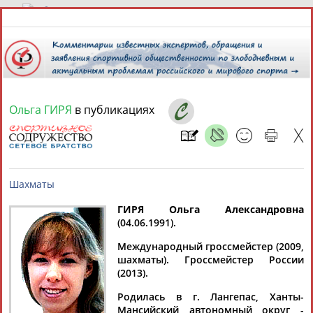
7 августа 2026 года,
05:48
СПОРТСМЕНЫ, ТРЕНЕРЫ И СПЕЦИАЛИСТЫ
Ольга ГИРЯ
в публикациях
13181
персон
Расширенный поиск
Найдено:
ГИРЯ Ольга Александровна
(04.06.1991).
Аслаудин
Елена
Мария
Юлия
Шахматы
АБАЕВ
АБАИМОВА
АБАКУМОВА
АБАЛАКИНА
Международный гроссмейстер (2009,
шахматы). Гроссмейстер России
(2013).
Родилась в г. Лангепас, Ханты-
Мансийский автономный округ -