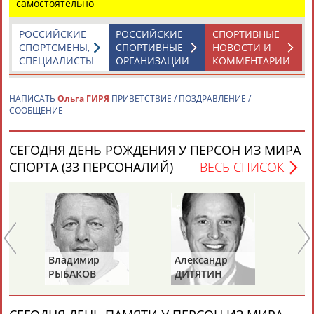
самостоятельно
РОССИЙСКИЕ
РОССИЙСКИЕ
СПОРТИВНЫЕ
Каримжан
Аделя
Андрей
Герман
СПОРТСМЕНЫ,
СПОРТИВНЫЕ
НОВОСТИ И
АБДРАХМАНОВ
АБДРАХМАНОВА
АБДУВАЛИЕВ
АБДУЛАЕВ
СПЕЦИАЛИСТЫ
ОРГАНИЗАЦИИ
КОММЕНТАРИИ
НАПИСАТЬ
Ольга ГИРЯ
ПРИВЕТСТВИЕ / ПОЗДРАВЛЕНИЕ /
СООБЩЕНИЕ
Рамазан
Тагир
Камиль
Загалав
АБДУЛАЕВ
АБДУЛАЕВ
АБДУЛАЗИЗОВ
АБДУЛБЕКОВ
СЕГОДНЯ ДЕНЬ РОЖДЕНИЯ У ПЕРСОН ИЗ МИРА
СПОРТА (33 ПЕРСОНАЛИЙ)
ВЕСЬ СПИСОК
Камалудин
Абдула
Магомед
Назир
АБДУЛДАУДОВ
АБДУЛЖАЛИЛОВ
АБДУЛКАГИРОВ
АБДУЛЛАЕВ
ЕЩЁ ПЕРСОНЫ
Владимир
Александр
Ла
РЫБАКОВ
ДИТЯТИН
КА
24 персон из 13181