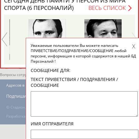
СЕГОДНЯ ДЕНЬ ПАМЯТИ У ПЕРСОН ИЗ МИРА
СПОРТА (6 ПЕРСОНАЛИЙ)
ВЕСЬ СПИСОК
ТАБЛО АКТИВНОСТИ
ЦЕЛИ ПРОЕКТА
КОНТАКТЫ
НАШИ КНОПКИ
РЕКЛАМА
Уважаемые пользователи Вы можете написать
Александр
Геннадий
ПРИВЕТСТВИЕ/ПОЗДРАВЛЕНИЕ/СООБЩЕНИЕ любой
ЯГУБКИН
ТУРЕЦКИЙ
персоне, информация о которой содержится в нашей БД
Персоналий !
СООБЩЕНИЕ ДЛЯ:
Вопросы сотрудничества и совместной деятельности
inform@infosport.ru
ТЕКСТ ПРИВЕТСТВИЯ / ПОЗДРАВЛЕНИЯ /
СООБЩЕНИЕ
Адресов в новостной рассылке: 996
Подпишись
©
Стадион, 1998-2026
Разработка и поддержка ООО НАИТ «Стадион»
ИМЯ ОТПРАВИТЕЛЯ