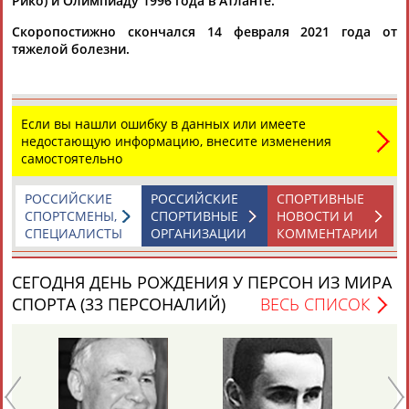
Рико) и Олимпиаду 1996 года в Атланте.
ЕЩЁ ПЕРСОНЫ
Скоропостижно скончался 14 февраля 2021 года от
тяжелой болезни.
24 персон из 13181
Если вы нашли ошибку в данных или имеете
ТАБЛО АКТИВНОСТИ
недостающую информацию, внесите изменения
самостоятельно
РОССИЙСКИЕ
РОССИЙСКИЕ
СПОРТИВНЫЕ
ЦЕЛИ ПРОЕКТА
КОНТАКТЫ
НАШИ КНОПКИ
РЕКЛАМА
СПОРТСМЕНЫ,
СПОРТИВНЫЕ
НОВОСТИ И
СПЕЦИАЛИСТЫ
ОРГАНИЗАЦИИ
КОММЕНТАРИИ
СЕГОДНЯ ДЕНЬ РОЖДЕНИЯ У ПЕРСОН ИЗ МИРА
Вопросы сотрудничества и совместной деятельности
inform@infosport.ru
СПОРТА (33 ПЕРСОНАЛИЙ)
ВЕСЬ СПИСОК
Адресов в новостной рассылке: 996
Подпишись
©
Стадион, 1998-2026