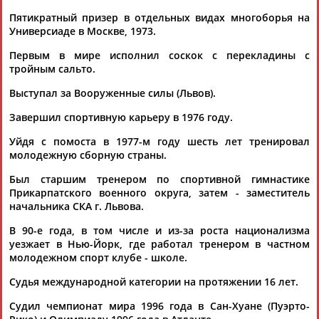
Пятикратный призер в отдельных видах многоборья на
Универсиаде в Москве, 1973.
Первым в мире исполнил соскок с перекладины с
тройным сальто.
Выступал за Вооруженные силы (Львов).
Каримжан
Аделя
Андрей
Герман
АБДРАХМАНОВ
АБДРАХМАНОВА
АБДУВАЛИЕВ
АБДУЛАЕВ
Завершил спортивную карьеру в 1976 году.
Уйдя с помоста в 1977-м году шесть лет тренировал
молодежную сборную страны.
Был старшим тренером по спортивной гимнастике
Рамазан
Тагир
Камиль
Загалав
Прикарпатского военного округа, затем - заместитель
АБДУЛАЕВ
АБДУЛАЕВ
АБДУЛАЗИЗОВ
АБДУЛБЕКОВ
начальника СКА г. Львова.
В 90-е года, в том числе и из-за роста национализма
уезжает в Нью-Йорк, где работал тренером в частном
молодежном спорт клубе - школе.
Камалудин
Абдула
Магомед
Назир
Судья международной категории на протяжении 16 лет.
АБДУЛДАУДОВ
АБДУЛЖАЛИЛОВ
АБДУЛКАГИРОВ
АБДУЛЛАЕВ
Судил чемпионат мира 1996 года в Сан-Хуане (Пуэрто-