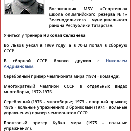
Воспитанник МБУ «Спортивная
школа олимпийского резерва №1»
Зеленодольского муниципального
района Республики Татарстан.
Дмитрий
Тамилла
Рамазан
Ростом
АБАРЕНОВ
АБАСОВА
АБАЧАРАЕВ
АБАШИДЗЕ
Учиться у тренера
Николая Селезнёва
.
Во Львов уехал в 1969 году, а в 70-м попал в сборную
СССР.
Флюра
Татьяна
Акжана
Артур
В сборной СССР близко дружил с
Николаем
АББАТЕ-
АББЯСОВА
АБДИКАРИМОВА
АБДРАХМАНОВ
Андриановым
.
БУЛАТОВА
Серебряный призер чемпионата мира (1974 - команда).
Многократный чемпион СССР в отдельных видах
многоборья, 1972-1976.
Серебряный (1976 - многоборье; 1973 - опорный прыжок;
1975 - вольные упражнения) и бронзовый (1974 - вольные
упражнения) призер чемпионатов СССР.
Бронзовый призер Кубка мира (1975 - вольные
упражнения).