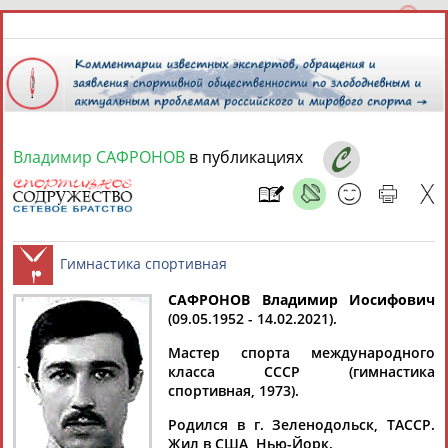
Владимир САФРОНОВ
в публикациях
7 августа 2026 года,
16:32
СПОРТСМЕНЫ, ТРЕНЕРЫ И СПЕЦИАЛИСТЫ
13181
персон
Расширенный поиск
Найдено:
САФРОНОВ Владимир Иосифович
(09.05.1952 - 14.02.2021).
Гимнастика спортивная
Мастер спорта международного
класса СССР (гимнастика
спортивная, 1973).
Аслаудин
Елена
Мария
Юлия
Родился в г. Зеленодольск, ТАССР.
АБАЕВ
АБАИМОВА
АБАКУМОВА
АБАЛАКИНА
Жил в США, Нью-Йорк.