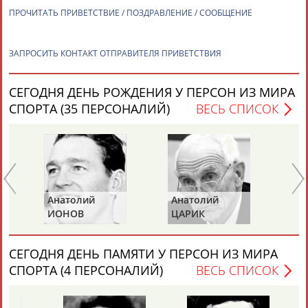
ПРОЧИТАТЬ ПРИВЕТСТВИЕ / ПОЗДРАВЛЕНИЕ / СООБЩЕНИЕ
ТАБЛО АКТИВНОСТИ
ЗАПРОСИТЬ КОНТАКТ ОТПРАВИТЕЛЯ ПРИВЕТСТВИЯ
СЕГОДНЯ ДЕНЬ РОЖДЕНИЯ У ПЕРСОН ИЗ МИРА
ЦЕЛИ ПРОЕКТА
КОНТАКТЫ
НАШИ КНОПКИ
РЕКЛАМА
СПОРТА (35 ПЕРСОНАЛИЙ)
ВЕСЬ СПИСОК
Вопросы сотрудничества и совместной деятельности
inform@infosport.ru
Адресов в новостной рассылке: 996
Анатолий
Анатолий
Ви
Подпишись
ИОНОВ
ЦАРИК
Б
©
Стадион, 1998-2026
СЕГОДНЯ ДЕНЬ ПАМЯТИ У ПЕРСОН ИЗ МИРА
Разработка и поддержка ООО НАИТ «Стадион»
СПОРТА (4 ПЕРСОНАЛИЙ)
ВЕСЬ СПИСОК