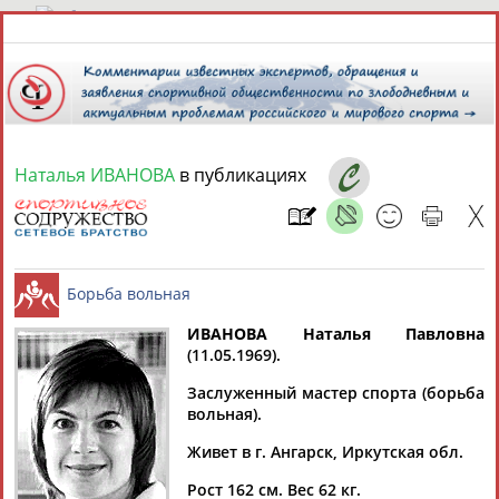
6 августа 2026 года,
18:27
СПОРТСМЕНЫ, ТРЕНЕРЫ И СПЕЦИАЛИСТЫ
Наталья ИВАНОВА
в публикациях
13181
персон
Расширенный поиск
Найдено:
ИВАНОВА Наталья Павловна
(11.05.1969).
Аслаудин
Елена
Мария
Юлия
Борьба вольная
АБАЕВ
АБАИМОВА
АБАКУМОВА
АБАЛАКИНА
Заслуженный мастер спорта (борьба
вольная).
Живет в г. Ангарск, Иркутская обл.
Рост 162 см. Вес 62 кг.