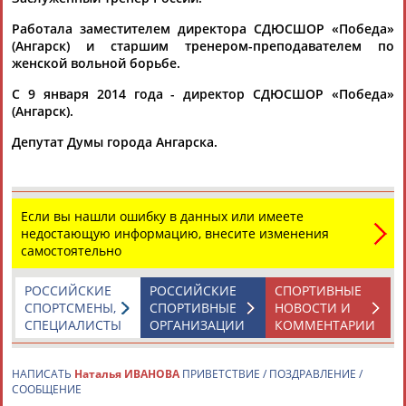
Работала заместителем директора СДЮСШОР «Победа»
(Ангарск) и старшим тренером-преподавателем по
Каримжан
Аделя
Андрей
Герман
женской вольной борьбе.
АБДРАХМАНОВ
АБДРАХМАНОВА
АБДУВАЛИЕВ
АБДУЛАЕВ
С 9 января 2014 года - директор СДЮСШОР «Победа»
(Ангарск).
Депутат Думы города Ангарска.
Рамазан
Тагир
Камиль
Загалав
АБДУЛАЕВ
АБДУЛАЕВ
АБДУЛАЗИЗОВ
АБДУЛБЕКОВ
Если вы нашли ошибку в данных или имеете
недостающую информацию, внесите изменения
самостоятельно
Камалудин
Абдула
Магомед
Назир
АБДУЛДАУДОВ
АБДУЛЖАЛИЛОВ
АБДУЛКАГИРОВ
АБДУЛЛАЕВ
РОССИЙСКИЕ
РОССИЙСКИЕ
СПОРТИВНЫЕ
СПОРТСМЕНЫ,
СПОРТИВНЫЕ
НОВОСТИ И
СПЕЦИАЛИСТЫ
ОРГАНИЗАЦИИ
КОММЕНТАРИИ
ЕЩЁ ПЕРСОНЫ
НАПИСАТЬ
Наталья ИВАНОВА
ПРИВЕТСТВИЕ / ПОЗДРАВЛЕНИЕ /
СООБЩЕНИЕ
24 персон из 13181