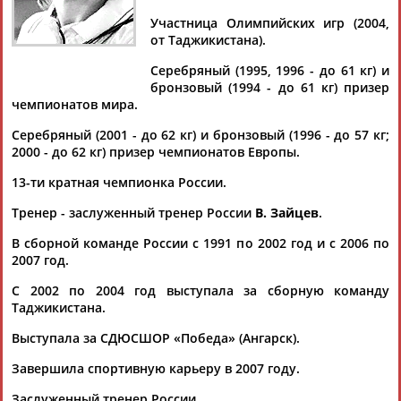
Дмитрий
Тамилла
Рамазан
Ростом
АБАРЕНОВ
АБАСОВА
АБАЧАРАЕВ
АБАШИДЗЕ
Участница Олимпийских игр (2004,
от Таджикистана).
Серебряный (1995, 1996 - до 61 кг) и
бронзовый (1994 - до 61 кг) призер
чемпионатов мира.
Флюра
Татьяна
Акжана
Артур
АББАТЕ-
АББЯСОВА
АБДИКАРИМОВА
АБДРАХМАНОВ
Серебряный (2001 - до 62 кг) и бронзовый (1996 - до 57 кг;
БУЛАТОВА
2000 - до 62 кг) призер чемпионатов Европы.
13-ти кратная чемпионка России.
Тренер - заслуженный тренер России
В. Зайцев
.
В сборной команде России с 1991 по 2002 год и с 2006 по
2007 год.
С 2002 по 2004 год выступала за сборную команду
Таджикистана.
Выступала за СДЮСШОР «Победа» (Ангарск).
Завершила спортивную карьеру в 2007 году.
Заслуженный тренер России.