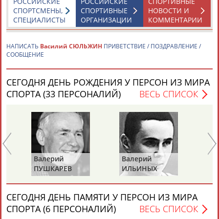
РОССИЙСКИЕ
РОССИЙСКИЕ
СПОРТИВНЫЕ
СПОРТСМЕНЫ,
СПОРТИВНЫЕ
НОВОСТИ И
СПЕЦИАЛИСТЫ
ОРГАНИЗАЦИИ
КОММЕНТАРИИ
НАПИСАТЬ
Василий СЮЛЬЖИН
ПРИВЕТСТВИЕ / ПОЗДРАВЛЕНИЕ /
СООБЩЕНИЕ
Каримжан
Аделя
Андрей
Герман
АБДРАХМАНОВ
АБДРАХМАНОВА
АБДУВАЛИЕВ
АБДУЛАЕВ
СЕГОДНЯ ДЕНЬ РОЖДЕНИЯ У ПЕРСОН ИЗ МИРА
СПОРТА (33 ПЕРСОНАЛИЙ)
ВЕСЬ СПИСОК
Рамазан
Тагир
Камиль
Загалав
АБДУЛАЕВ
АБДУЛАЕВ
АБДУЛАЗИЗОВ
АБДУЛБЕКОВ
Валерий
Валерий
Ва
ПУШКАРЕВ
ИЛЬИНЫХ
ГА
Камалудин
Абдула
Магомед
Назир
АБДУЛДАУДОВ
АБДУЛЖАЛИЛОВ
АБДУЛКАГИРОВ
АБДУЛЛАЕВ
СЕГОДНЯ ДЕНЬ ПАМЯТИ У ПЕРСОН ИЗ МИРА
СПОРТА (6 ПЕРСОНАЛИЙ)
ВЕСЬ СПИСОК