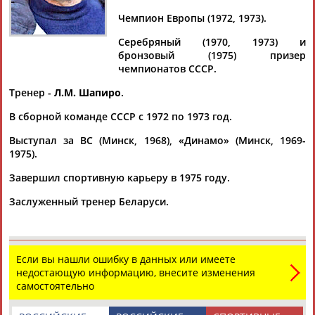
Чемпион Европы (1972, 1973).
Серебряный (1970, 1973) и
бронзовый (1975) призер
Дмитрий
Тамилла
Рамазан
Ростом
чемпионатов СССР.
АБАРЕНОВ
АБАСОВА
АБАЧАРАЕВ
АБАШИДЗЕ
Тренер -
Л.М. Шапиро
.
В сборной команде СССР с 1972 по 1973 год.
Выступал за ВС (Минск, 1968), «Динамо» (Минск, 1969-
Флюра
Татьяна
Акжана
Артур
1975).
АББАТЕ-
АББЯСОВА
АБДИКАРИМОВА
АБДРАХМАНОВ
БУЛАТОВА
Завершил спортивную карьеру в 1975 году.
Заслуженный тренер Беларуси.
Если вы нашли ошибку в данных или имеете
недостающую информацию, внесите изменения
самостоятельно