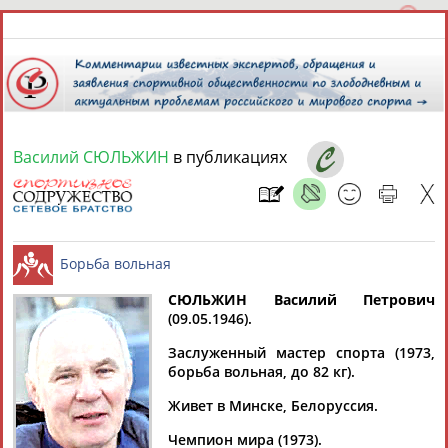
Василий СЮЛЬЖИН
в публикациях
7 августа 2026 года,
14:41
СПОРТСМЕНЫ, ТРЕНЕРЫ И СПЕЦИАЛИСТЫ
13181
персон
Расширенный поиск
Найдено:
СЮЛЬЖИН Василий Петрович
(09.05.1946).
Борьба вольная
Заслуженный мастер спорта (1973,
борьба вольная, до 82 кг).
Живет в Минске, Белоруссия.
Аслаудин
Елена
Мария
Юлия
АБАЕВ
АБАИМОВА
АБАКУМОВА
АБАЛАКИНА
Чемпион мира (1973).