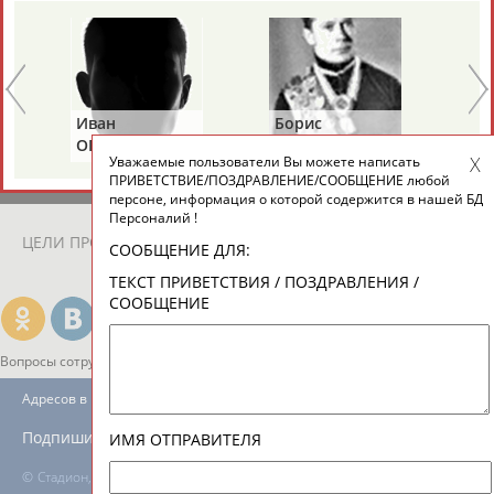
ЕЩЁ ПЕРСОНЫ
24 персон из 13181
Иван
Борис
Ан
ОГАНОВ
ЦЫБИН
Р
Уважаемые пользователи Вы можете написать
ТАБЛО АКТИВНОСТИ
ПРИВЕТСТВИЕ/ПОЗДРАВЛЕНИЕ/СООБЩЕНИЕ любой
персоне, информация о которой содержится в нашей БД
Персоналий !
ЦЕЛИ ПРОЕКТА
КОНТАКТЫ
НАШИ КНОПКИ
РЕКЛАМА
СООБЩЕНИЕ ДЛЯ:
ТЕКСТ ПРИВЕТСТВИЯ / ПОЗДРАВЛЕНИЯ /
СООБЩЕНИЕ
Вопросы сотрудничества и совместной деятельности
inform@infosport.ru
Адресов в новостной рассылке: 996
Подпишись
ИМЯ ОТПРАВИТЕЛЯ
©
Стадион, 1998-2026