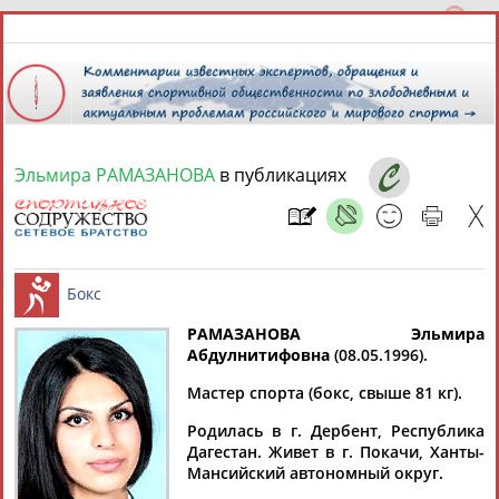
Эльмира РАМАЗАНОВА
в публикациях
8 августа 2026 года,
06:39
СПОРТСМЕНЫ, ТРЕНЕРЫ И СПЕЦИАЛИСТЫ
13181
персон
Расширенный поиск
Найдено:
РАМАЗАНОВА Эльмира
Абдулнитифовна
(08.05.1996).
Бокс
Мастер спорта (бокс, свыше 81 кг).
Родилась в г. Дербент, Республика
Дагестан. Живет в г. Покачи, Ханты-
Аслаудин
Елена
Мария
Юлия
Мансийский автономный округ.
АБАЕВ
АБАИМОВА
АБАКУМОВА
АБАЛАКИНА