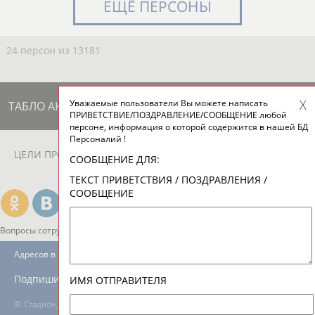
ЕЩЁ ПЕРСОНЫ
24 персон из 13181
Уважаемые пользователи Вы можете написать
ТАБЛО АКТИВНОСТИ
ПРИВЕТСТВИЕ/ПОЗДРАВЛЕНИЕ/СООБЩЕНИЕ любой
персоне, информация о которой содержится в нашей БД
Персоналий !
ЦЕЛИ ПРОЕКТА
КОНТАКТЫ
НАШИ КНОПКИ
РЕКЛАМА
СООБЩЕНИЕ ДЛЯ:
ТЕКСТ ПРИВЕТСТВИЯ / ПОЗДРАВЛЕНИЯ /
СООБЩЕНИЕ
Вопросы сотрудничества и совместной деятельности
inform@infosport.ru
Адресов в новостной рассылке: 996
Подпишись
ИМЯ ОТПРАВИТЕЛЯ
©
Стадион, 1998-2026