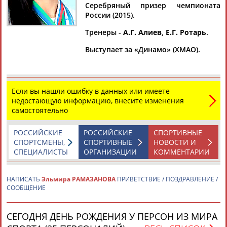
Серебряный призер чемпионата
России (2015).
Тренеры -
А.Г. Алиев
,
Е.Г. Ротарь
.
Дмитрий
Тамилла
Рамазан
Ростом
Выступает за «Динамо» (ХМАО).
АБАРЕНОВ
АБАСОВА
АБАЧАРАЕВ
АБАШИДЗЕ
Если вы нашли ошибку в данных или имеете
недостающую информацию, внесите изменения
Флюра
Татьяна
Акжана
Артур
самостоятельно
АББАТЕ-
АББЯСОВА
АБДИКАРИМОВА
АБДРАХМАНОВ
БУЛАТОВА
РОССИЙСКИЕ
РОССИЙСКИЕ
СПОРТИВНЫЕ
СПОРТСМЕНЫ,
СПОРТИВНЫЕ
НОВОСТИ И
СПЕЦИАЛИСТЫ
ОРГАНИЗАЦИИ
КОММЕНТАРИИ
НАПИСАТЬ
Эльмира РАМАЗАНОВА
ПРИВЕТСТВИЕ / ПОЗДРАВЛЕНИЕ /
СООБЩЕНИЕ
СЕГОДНЯ ДЕНЬ РОЖДЕНИЯ У ПЕРСОН ИЗ МИРА