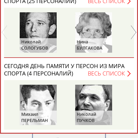
СПОРТА (25 ПЕРСОНАЛИЙ)
ВЕСЬ СПИСОК
Николай
Нина
Ра
Каримжан
Аделя
Андрей
Герман
СОЛОГУБОВ
БУЛГАКОВА
П
АБДРАХМАНОВ
АБДРАХМАНОВА
АБДУВАЛИЕВ
АБДУЛАЕВ
(С
СЕГОДНЯ ДЕНЬ ПАМЯТИ У ПЕРСОН ИЗ МИРА
СПОРТА (4 ПЕРСОНАЛИЙ)
ВЕСЬ СПИСОК
Рамазан
Тагир
Камиль
Загалав
АБДУЛАЕВ
АБДУЛАЕВ
АБДУЛАЗИЗОВ
АБДУЛБЕКОВ
Михаил
Николай
Ви
Камалудин
Абдула
Магомед
Назир
ПЕРЕЛЬМАН
ПУЧКОВ
Т
АБДУЛДАУДОВ
АБДУЛЖАЛИЛОВ
АБДУЛКАГИРОВ
АБДУЛЛАЕВ
(ПЕРЛЬМАН)