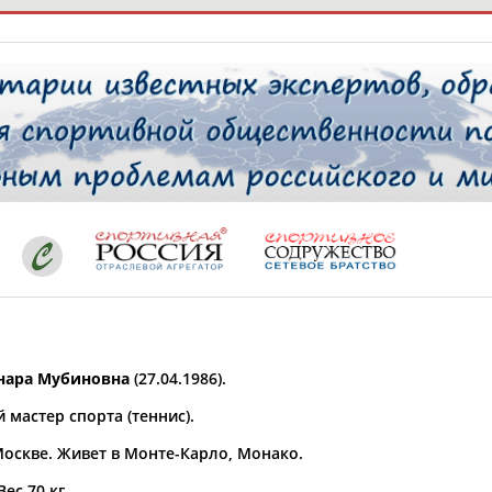
РЕСУРСНАЯ ПЛОЩАДКА
ТАБЛО АК
 специалисты
ставляет регион*
 выбран
ара Мубиновна
(27.04.1986).
* для действующих спортсменов
то рождения
мастер спорта (теннис).
 выбран
Москве. Живет в Монте-Карло, Монако.
ион проживания
 выбран
Вес 70 кг.