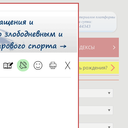
Просмотры материалов платформы
за сутки:
44343
ТИВНОСТИ
СВОДНЫЕ ИНДЕКСЫ
У кого сегодня день рождения?
Профессия
Не выбран
Спортивное звание
Не выбран
Учёное звание
Не выбран