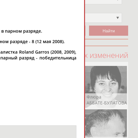
Чемпион
Не выбран
 в парном разряде.
ом разряде - 8 (12 мая 2008).
истка Roland Garros (2008, 2009),
100 последних изменений
); парный разряд - победительница
Рамазан
Ростом
Флюра
АБАЧАРАЕВ
АБАШИДЗЕ
АББАТЕ-БУЛАТОВА