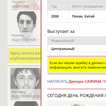
Татьяна
Акжана
Артур
АББЯСОВА
АБДИКАРИМОВА
АБДРАХМАНОВ
Год
Место проведения
2008
Пекин, Китай
Выступает за
Камиль
Загалав
Камалудин
АБДУЛАЗИЗОВ
АБДУЛБЕКОВ
АБДУЛДАУДОВ
Федеральный
Центральный
Здесь можно разместить информацию о хорошо изв
опубликованных записях. Страна должна знать свои
Если вы нашли ошибку в данных
информацию, внесите изменения
НАПИСАТЬ
Динара САФИНА
П
Магомед
Шамиль
Адлан
СЕГОДНЯ ДЕНЬ РОЖДЕНИЯ У
АБДУЛХАМИДОВ
АБДУРАХМАНОВ
АБДУРАШИДОВ