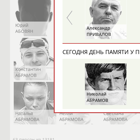
Юрий
Никита
Виктор
Рафаэль
Александр
АБОВЯН
АБОЗОВИК
АБОИМОВ
ГРАЧ
ПРИВАЛОВ
СЕГОДНЯ ДЕНЬ ПАМЯТИ У П
Константин
Константин
Николай
АБРАМОВ
АБРАМОВ
АБРАМОВ
Николай
АБРАМОВ
Наталья
Нелли
Светлана
АБРАМОВА
АБРАМОВА
АБРАМОВА
63 персон из 13181