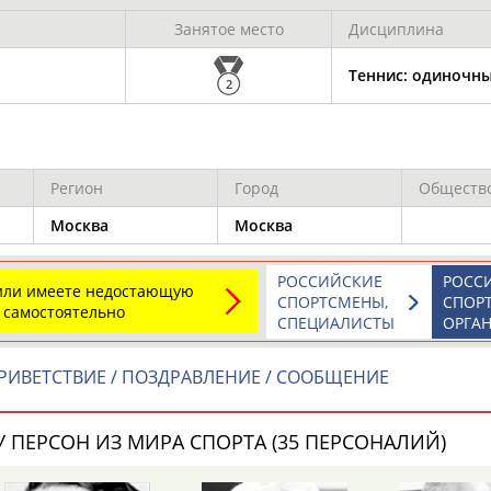
Каримжан
Аделя
Андрей
АБДРАХМАНОВ
АБДРАХМАНОВА
АБДУВАЛИЕВ
Занятое место
Дисциплина
Теннис: одиночны
2
Абдула
Магомед
Назир
АБДУЛЖАЛИЛОВ
АБДУЛКАГИРОВ
АБДУЛЛАЕВ
Регион
Город
Обществ
Москва
Москва
естном спортсмене, тренере, специалисте или исправит
х героев! Герои спорта - это одни из главных патриотов
РОССИЙСКИЕ
РОСС
 или имеете недостающую
СПОРТСМЕНЫ,
СПОР
 самостоятельно
СПЕЦИАЛИСТЫ
ОРГА
РИВЕТСТВИЕ / ПОЗДРАВЛЕНИЕ / СООБЩЕНИЕ
Рустам
Магомед
Нурлан
 ПЕРСОН ИЗ МИРА СПОРТА (35 ПЕРСОНАЛИЙ)
АБДУРАШИДОВ
АБДУСАЛАМОВ
АБДЫКАЛЫКОВ