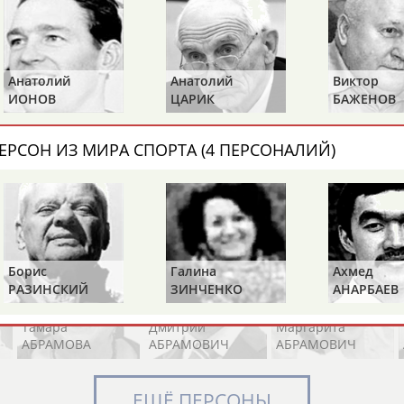
Элизабет
Захария
Александр
Анатолий
Анатолий
Виктор
АБРААМЯН
АБРАМАШВИЛИ
АБРАМОВ
ИОНОВ
ЦАРИК
БАЖЕНОВ
ЕРСОН ИЗ МИРА СПОРТА (4 ПЕРСОНАЛИЙ)
Павел
Дарья
Екатерина
АБРАМОВ
АБРАМОВА
АБРАМОВА
Борис
Галина
Ахмед
РАЗИНСКИЙ
ЗИНЧЕНКО
АНАРБАЕВ
Тамара
Дмитрий
Маргарита
АБРАМОВА
АБРАМОВИЧ
АБРАМОВИЧ
ЕЩЁ ПЕРСОНЫ