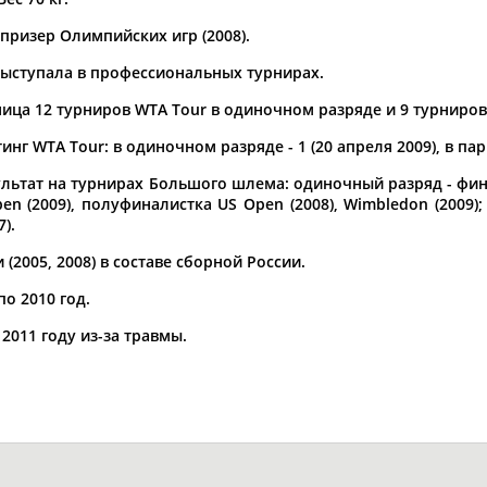
призер Олимпийских игр (2008).
а рождения
по
чч
мм
год
чч
мм
год
 выступала в профессиональных турнирах.
ица 12 турниров WTA Tour в одиночном разряде и 9 турниров
нг WTA Tour: в одиночном разряде - 1 (20 апреля 2009), в парн
ьтат на турнирах Большого шлема: одиночный разряд - финал
pen (2009), полуфиналистка US Open (2008), Wimbledon (2009
).
2005, 2008) в составе сборной России.
по 2010 год.
2011 году из-за травмы.
Юлия
Дмитрий
Тамилла
АБАЛАКИНА
АБАРЕНОВ
АБАСОВА