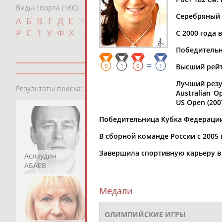
Виды спорта (160):
Серебряный 
Дат
А
Б
В
Г
Д
Е
Ж
З
И
К
Л
М
Н
О
П
с
Р
С
Т
У
Ф
Х
Ц
Ч
Ш
Щ
Э
Ю
Я
С 2000 года
Победительн
=
0
1
0
1
Высший рейти
Лучший резул
13181
персон
Результаты поиска:
Australian O
US Open (2007
Победительница Кубка Федерации (
В сборной команде России с 2005 
Завершила спортивную карьеру в 
Аслаудин
Елена
Мария
АБАЕВ
АБАИМОВА
АБАКУМОВА
Медали
ОЛИМПИЙСКИЕ ИГРЫ