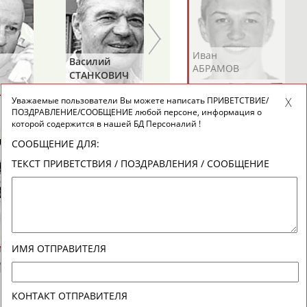
Андрей
Валерий
Иван
Василий
Евгений
АБРАМОВ
АБРАМОВ
АБРАМОВ
СТАНКОВИЧ
ЗИМИН
Уважаемые пользователи Вы можете написать ПРИВЕТСТВИЕ/
ВЕСЬ СПИСОК
ПОЗДРАВЛЕНИЕ/СООБЩЕНИЕ любой персоне, информация о
которой содержится в нашей БД Персоналий !
СООБЩЕНИЕ ДЛЯ:
Екатерина
Ирина
Лидия
ТЕКСТ ПРИВЕТСТВИЯ / ПОЗДРАВЛЕНИЯ / СООБЩЕНИЕ
АБРАМОВА
АБРАМОВА
АБРАМОВА
Иракли
Осеп
Рамиль
ИМЯ ОТПРАВИТЕЛЯ
АБРАМЯН
АБРАМЯН
АБРАРОВ
КОНТАКТ ОТПРАВИТЕЛЯ