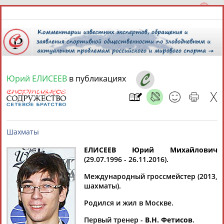
Юрий ЕЛИСЕЕВ
в публикациях
9 августа 2026 года,
13:23
СПОРТСМЕНЫ, ТРЕНЕРЫ И СПЕЦИАЛИСТЫ
13181
персон
Расширенный поиск
Найдено:
ЕЛИСЕЕВ Юрий Михайлович
(29.07.1996 - 26.11.2016).
Шахматы
Международный гроссмейстер (2013,
шахматы).
Родился и жил в Москве.
Аслаудин
Елена
Мария
Юлия
АБАЕВ
АБАИМОВА
АБАКУМОВА
АБАЛАКИНА
Первый тренер -
В.Н. Фетисов
.