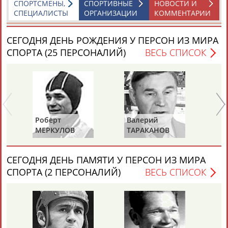
СПОРТСМЕНЫ,
СПОРТИВНЫЕ
НОВОСТИ И
СПЕЦИАЛИСТЫ
ОРГАНИЗАЦИИ
КОММЕНТАРИИ
СЕГОДНЯ ДЕНЬ РОЖДЕНИЯ У ПЕРСОН ИЗ МИРА
СПОРТА (25 ПЕРСОНАЛИЙ)
ВЕСЬ СПИСОК
Каримжан
Аделя
Андрей
Герман
АБДРАХМАНОВ
АБДРАХМАНОВА
АБДУВАЛИЕВ
АБДУЛАЕВ
Роберт
Валерий
Ал
МЕРКУЛОВ
ТАРАКАНОВ
ГО
Рамазан
Тагир
Камиль
Загалав
АБДУЛАЕВ
АБДУЛАЕВ
АБДУЛАЗИЗОВ
АБДУЛБЕКОВ
СЕГОДНЯ ДЕНЬ ПАМЯТИ У ПЕРСОН ИЗ МИРА
СПОРТА (2 ПЕРСОНАЛИЙ)
ВЕСЬ СПИСОК
Камалудин
Абдула
Магомед
Назир
АБДУЛДАУДОВ
АБДУЛЖАЛИЛОВ
АБДУЛКАГИРОВ
АБДУЛЛАЕВ