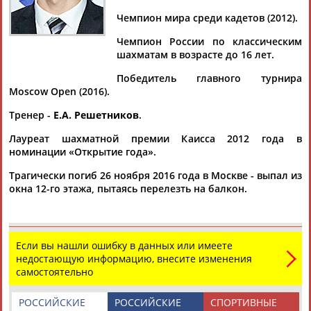
Чемпион мира среди кадетов (2012).
Чемпион России по классическим
шахматам в возрасте до 16 лет.
Дмитрий
Тамилла
Рамазан
Ростом
АБАРЕНОВ
АБАСОВА
АБАЧАРАЕВ
АБАШИДЗЕ
Победитель главного турнира
Moscow Open (2016).
Тренер -
Е.А. Решетников
.
Лауреат шахматной премии Каисса 2012 года в
Флюра
Татьяна
Акжана
Артур
номинации «Открытие года».
АББАТЕ-
АББЯСОВА
АБДИКАРИМОВА
АБДРАХМАНОВ
БУЛАТОВА
Трагически погиб 26 ноября 2016 года в Москве - выпал из
окна 12-го этажа, пытаясь перелезть на балкон.
Если вы нашли ошибку в данных или имеете
недостающую информацию, внесите изменения
самостоятельно
РОССИЙСКИЕ
РОССИЙСКИЕ
СПОРТИВНЫЕ