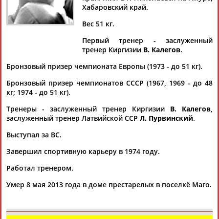
Хабаровский край.
Вес 51 кг.
Первый тренер - заслуженный
Дмитрий
Тамилла
Рамазан
Ростом
тренер Киргизии
В. Калегов
.
АБАРЕНОВ
АБАСОВА
АБАЧАРАЕВ
АБАШИДЗЕ
Бронзовый призер чемпионата Европы (1973 - до 51 кг).
Бронзовый призер чемпионатов СССР (1967, 1969 - до 48
кг; 1974 - до 51 кг).
Флюра
Татьяна
Акжана
Артур
Тренеры - заслуженный тренер Киргизии
В. Калегов
,
АББАТЕ-
АББЯСОВА
АБДИКАРИМОВА
АБДРАХМАНОВ
заслуженный тренер Латвийской ССР
Л. Пурвинский
.
БУЛАТОВА
Выступал за ВС.
Завершил спортивную карьеру в 1974 году.
Работал тренером.
Умер 8 мая 2013 года в доме престарелых в поселкё Маго.