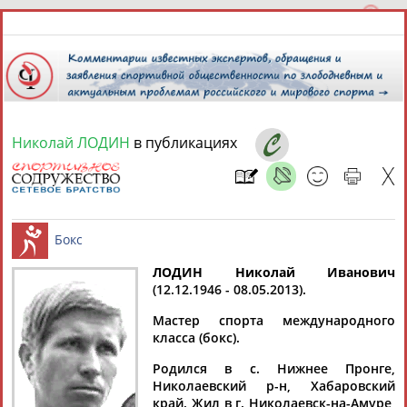
Николай ЛОДИН
в публикациях
8 августа 2026 года,
10:45
СПОРТСМЕНЫ, ТРЕНЕРЫ И СПЕЦИАЛИСТЫ
13181
персон
Расширенный поиск
Найдено:
ЛОДИН Николай Иванович
(12.12.1946 - 08.05.2013).
Бокс
Мастер спорта международного
класса (бокс).
Родился в с. Нижнее Пронге,
Аслаудин
Елена
Мария
Юлия
Николаевский р-н, Хабаровский
АБАЕВ
АБАИМОВА
АБАКУМОВА
АБАЛАКИНА
край. Жил в г. Николаевск-на-Амуре,