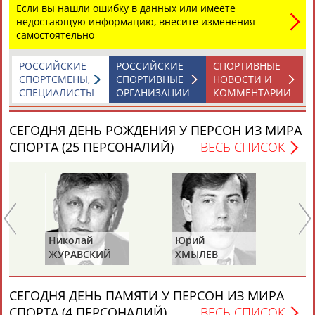
Если вы нашли ошибку в данных или имеете
недостающую информацию, внесите изменения
самостоятельно
РОССИЙСКИЕ
РОССИЙСКИЕ
СПОРТИВНЫЕ
СПОРТСМЕНЫ,
СПОРТИВНЫЕ
НОВОСТИ И
СПЕЦИАЛИСТЫ
ОРГАНИЗАЦИИ
КОММЕНТАРИИ
Каримжан
Аделя
Андрей
Герман
АБДРАХМАНОВ
АБДРАХМАНОВА
АБДУВАЛИЕВ
АБДУЛАЕВ
СЕГОДНЯ ДЕНЬ РОЖДЕНИЯ У ПЕРСОН ИЗ МИРА
СПОРТА (25 ПЕРСОНАЛИЙ)
ВЕСЬ СПИСОК
Рамазан
Тагир
Камиль
Загалав
АБДУЛАЕВ
АБДУЛАЕВ
АБДУЛАЗИЗОВ
АБДУЛБЕКОВ
Николай
Юрий
Ми
ЖУРАВСКИЙ
ХМЫЛЕВ
НА
Камалудин
Абдула
Магомед
Назир
АБДУЛДАУДОВ
АБДУЛЖАЛИЛОВ
АБДУЛКАГИРОВ
АБДУЛЛАЕВ
СЕГОДНЯ ДЕНЬ ПАМЯТИ У ПЕРСОН ИЗ МИРА
СПОРТА (4 ПЕРСОНАЛИЙ)
ВЕСЬ СПИСОК