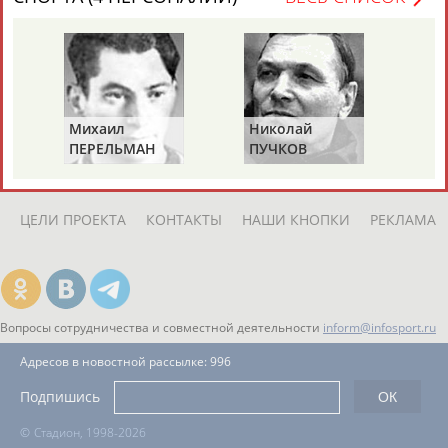
ЕЩЁ ПЕРСОНЫ
24 персон из 13181
Михаил
Николай
Ви
ПЕРЕЛЬМАН
ПУЧКОВ
Т
ТАБЛО АКТИВНОСТИ
(ПЕРЛЬМАН)
ЦЕЛИ ПРОЕКТА
КОНТАКТЫ
НАШИ КНОПКИ
РЕКЛАМА
Вопросы сотрудничества и совместной деятельности
inform@infosport.ru
Адресов в новостной рассылке: 996
Подпишись
©
Стадион, 1998-2026