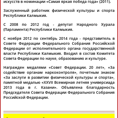
искусств в номинации «Самая яркая победа года» (2011).
Заслуженный работник физической культуры и спорта
Республики Калмыкия.
С 2008 по 2012 год - депутат Народного Хурала
(Парламента) Республики Калмыкия.
Каримжан
Аделя
Андрей
Герман
С ноября 2012 по сентябрь 2014 года - представитель в
АБДРАХМАНОВ
АБДРАХМАНОВА
АБДУВАЛИЕВ
АБДУЛАЕВ
Совете Федерации Федерального Собрания Российской
Федерации от исполнительного органа государственной
власти Республики Калмыкия. Входил в состав Комитета
Совета Федерации по науке, образованию и культуре.
Награжден медалями «Совет Федерации. 20 лет», «За
Рамазан
Тагир
Камиль
Загалав
содействие органам наркоконтроля», почетным знаком
АБДУЛАЕВ
АБДУЛАЕВ
АБДУЛАЗИЗОВ
АБДУЛБЕКОВ
«За заслуги в развитии физической культуры и спорта»,
памятной медалью «XXVII Всемирная летняя универсиада
2013 года в г. Казани». Объявлена благодарность
Председателя Совета Федерации Федерального Собрания
Российской Федерации.
Камалудин
Абдула
Магомед
Назир
АБДУЛДАУДОВ
АБДУЛЖАЛИЛОВ
АБДУЛКАГИРОВ
АБДУЛЛАЕВ