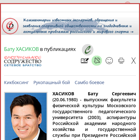
Бату ХАСИКОВ
в публикациях
6 августа 2026 года,
20:53
СПОРТСМЕНЫ, ТРЕНЕРЫ И СПЕЦИАЛИСТЫ
13181
персон
Расширенный поиск
Найдено:
ХАСИКОВ Бату Сергеевич
(20.06.1980) - выпускник факультета
физической культуры Московского
Кикбоксинг
Рукопашный бой
Самбо боевое
государственного педагогического
университета (2003), аспирантуры
Российской академии народного
хозяйства и государственной
Аслаудин
Елена
Мария
Юлия
службы при Президенте Российской
АБАЕВ
АБАИМОВА
АБАКУМОВА
АБАЛАКИНА