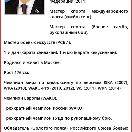
Федерации (2011).
Мастер спорта международного
класса (кикбоксинг).
Дмитрий
Тамилла
Рамазан
Ростом
Мастер спорта (боевое самбо,
АБАРЕНОВ
АБАСОВА
АБАЧАРАЕВ
АБАШИДЗЕ
рукопашный бой).
Мастер боевых искусств (РСБИ).
1-й дан (каратэ-сэйвакай). 1-й кю (каратэ-кёкусинкай).
Флюра
Татьяна
Акжана
Артур
Родился и живет в Москве.
АББАТЕ-
АББЯСОВА
АБДИКАРИМОВА
АБДРАХМАНОВ
БУЛАТОВА
Рост 176 см.
Чемпион мира по кикбоксингу по версиям ISKA (2007),
WKA (2010), WAKO-Pro (2010, 2012), W5 (2011), WKN (2014).
Чемпион Европы (WAKO).
Трехкратный чемпион России (WAKO).
Трехкратный чемпион ГУВД по рукопашному бою.
Обладатель «Золотого пояса» Российского Союза боевых