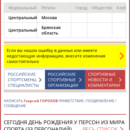
Федеральный
Регион
Город
Общество
Клуб
Центральный
Москва
Брянская
Центральный
область
Каримжан
Аделя
Андрей
Герман
АБДРАХМАНОВ
АБДРАХМАНОВА
АБДУВАЛИЕВ
АБДУЛАЕВ
Если вы нашли ошибку в данных или имеете
недостающую информацию, внесите изменения
самостоятельно
РОССИЙСКИЕ
РОССИЙСКИЕ
СПОРТИВНЫЕ
Рамазан
Тагир
Камиль
Загалав
СПОРТСМЕНЫ,
СПОРТИВНЫЕ
НОВОСТИ И
АБДУЛАЕВ
АБДУЛАЕВ
АБДУЛАЗИЗОВ
АБДУЛБЕКОВ
СПЕЦИАЛИСТЫ
ОРГАНИЗАЦИИ
КОММЕНТАРИИ
НАПИСАТЬ
Георгий ГОРОХОВ
ПРИВЕТСТВИЕ / ПОЗДРАВЛЕНИЕ /
СООБЩЕНИЕ
Камалудин
Абдула
Магомед
Назир
АБДУЛДАУДОВ
АБДУЛЖАЛИЛОВ
АБДУЛКАГИРОВ
АБДУЛЛАЕВ
СЕГОДНЯ ДЕНЬ РОЖДЕНИЯ У ПЕРСОН ИЗ МИРА
СПОРТА (33 ПЕРСОНАЛИЙ)
ВЕСЬ СПИСОК