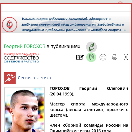
Георгий ГОРОХОВ
в публикациях
7 августа 2026 года,
10:34
СПОРТСМЕНЫ, ТРЕНЕРЫ И СПЕЦИАЛИСТЫ
13181
персон
Расширенный поиск
Найдено:
ГОРОХОВ Георгий Олегович
(20.04.1993).
Легкая атлетика
Мастер спорта международного
класса (легкая атлетика, прыжки с
шестом).
Аслаудин
Елена
Мария
Юлия
Член сборной команды России на
АБАЕВ
АБАИМОВА
АБАКУМОВА
АБАЛАКИНА
Олимпийские игры 2016 года.