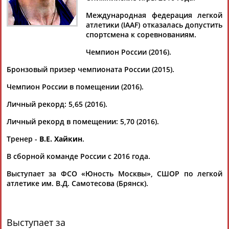
Международная федерация легкой
атлетики (IAAF) отказалась допустить
спортсмена к соревнованиям.
Дмитрий
Тамилла
Рамазан
Ростом
Чемпион России (2016).
АБАРЕНОВ
АБАСОВА
АБАЧАРАЕВ
АБАШИДЗЕ
Бронзовый призер чемпионата России (2015).
Чемпион России в помещении (2016).
Личный рекорд: 5,65 (2016).
Флюра
Татьяна
Акжана
Артур
АББАТЕ-
АББЯСОВА
АБДИКАРИМОВА
АБДРАХМАНОВ
Личный рекорд в помещении: 5,70 (2016).
БУЛАТОВА
Тренер -
В.Е. Хайкин
.
В сборной команде России с 2016 года.
Выступает за ФСО «Юность Москвы», СШОР по легкой
атлетике им. В.Д. Самотесова (Брянск).
Выступает за