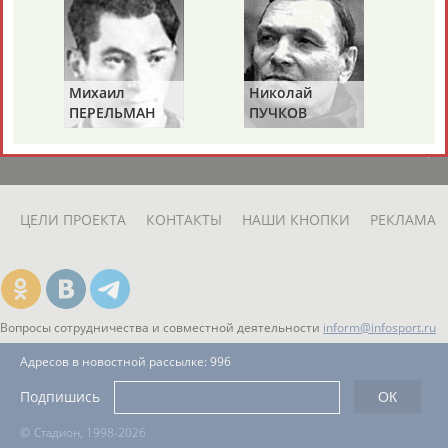
ЕЩЁ ПЕРСОНЫ
24 персон из 13181
Михаил
Николай
Ви
ПЕРЕЛЬМАН
ПУЧКОВ
Т
(ПЕРЛЬМАН)
ТАБЛО АКТИВНОСТИ
ЦЕЛИ ПРОЕКТА
КОНТАКТЫ
НАШИ КНОПКИ
РЕКЛАМА
Вопросы сотрудничества и совместной деятельности
inform@infosport.ru
Адресов в новостной рассылке: 996
Подпишись
©
Стадион, 1998-2026