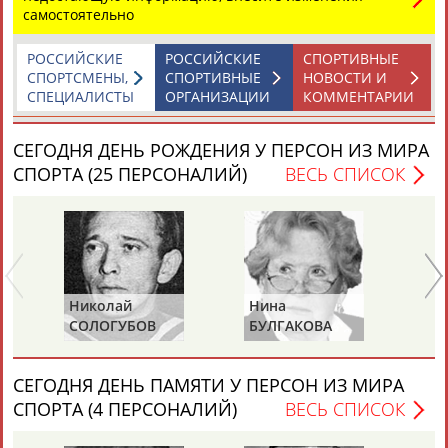
самостоятельно
РОССИЙСКИЕ
РОССИЙСКИЕ
СПОРТИВНЫЕ
СПОРТСМЕНЫ,
СПОРТИВНЫЕ
НОВОСТИ И
СПЕЦИАЛИСТЫ
ОРГАНИЗАЦИИ
КОММЕНТАРИИ
Каримжан
Аделя
Андрей
Герман
СЕГОДНЯ ДЕНЬ РОЖДЕНИЯ У ПЕРСОН ИЗ МИРА
АБДРАХМАНОВ
АБДРАХМАНОВА
АБДУВАЛИЕВ
АБДУЛАЕВ
СПОРТА (25 ПЕРСОНАЛИЙ)
ВЕСЬ СПИСОК
Рамазан
Тагир
Камиль
Загалав
АБДУЛАЕВ
АБДУЛАЕВ
АБДУЛАЗИЗОВ
АБДУЛБЕКОВ
Николай
Нина
Ра
СОЛОГУБОВ
БУЛГАКОВА
П
(С
Камалудин
Абдула
Магомед
Назир
СЕГОДНЯ ДЕНЬ ПАМЯТИ У ПЕРСОН ИЗ МИРА
АБДУЛДАУДОВ
АБДУЛЖАЛИЛОВ
АБДУЛКАГИРОВ
АБДУЛЛАЕВ
СПОРТА (4 ПЕРСОНАЛИЙ)
ВЕСЬ СПИСОК