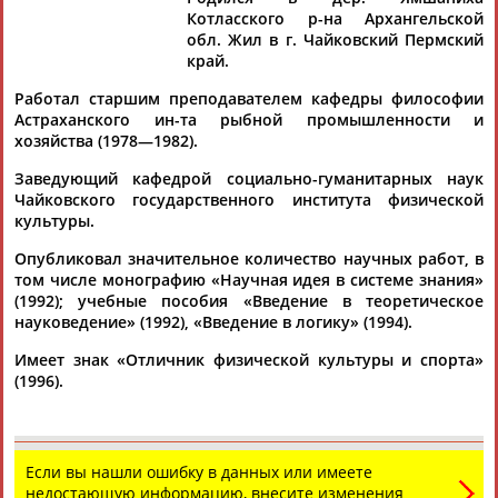
Котласского р-на Архангельской
обл. Жил в г. Чайковский Пермский
край.
Работал старшим преподавателем кафедры философии
Дмитрий
Тамилла
Рамазан
Ростом
Астраханского ин-та рыбной промышленности и
АБАРЕНОВ
АБАСОВА
АБАЧАРАЕВ
АБАШИДЗЕ
хозяйства (1978—1982).
Заведующий кафедрой социально-гуманитарных наук
Чайковского государственного института физической
культуры.
Флюра
Татьяна
Акжана
Артур
АББАТЕ-
АББЯСОВА
АБДИКАРИМОВА
АБДРАХМАНОВ
Опубликовал значительное количество научных работ, в
БУЛАТОВА
том числе монографию «Научная идея в системе знания»
(1992); учебные пособия «Введение в теоретическое
науковедение» (1992), «Введение в логику» (1994).
Имеет знак «Отличник физической культуры и спорта»
(1996).
Если вы нашли ошибку в данных или имеете
недостающую информацию, внесите изменения