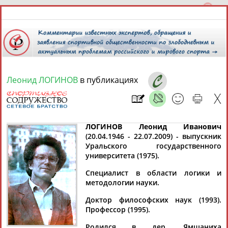
Леонид ЛОГИНОВ
в публикациях
8 августа 2026 года,
21:35
СПОРТСМЕНЫ, ТРЕНЕРЫ И СПЕЦИАЛИСТЫ
ЛОГИНОВ Леонид Иванович
(20.04.1946 - 22.07.2009) - выпускник
Уральского государственного
13181
персон
Расширенный поиск
Найдено:
университета (1975).
Специалист в области логики и
методологии науки.
Доктор философских наук (1993).
Профессор (1995).
Аслаудин
Елена
Мария
Юлия
АБАЕВ
АБАИМОВА
АБАКУМОВА
АБАЛАКИНА
Родился в дер. Ямшаниха