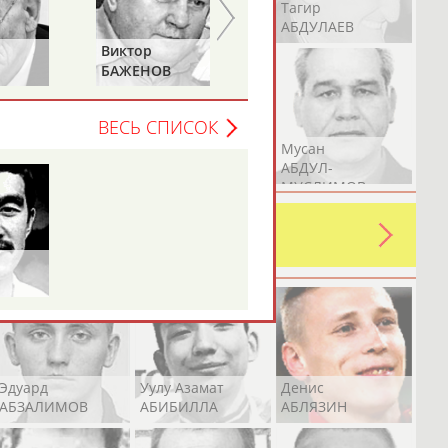
Герман
Рамазан
Тагир
АБДУЛАЕВ
АБДУЛАЕВ
АБДУЛАЕВ
Василий
Евгений
СТАНКОВИЧ
ЗИМИН
ВЕСЬ СПИСОК
Аслан
Эмиль
Мусан
АБДУЛЛИН
АБДУЛЛИН
АБДУЛ-
МУСЛИМОВ
ь какую-либо ошибку в уже
 своей страны!
Эдуард
Уулу Азамат
Денис
АБЗАЛИМОВ
АБИБИЛЛА
АБЛЯЗИН