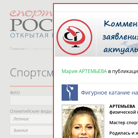
Главная »
Спортсмены, тренеры и специалисты
Спортсмены, тренеры и
Мария АРТЕМЬЕВА
в публикаци
Фигурное катание на
ФИО
Пред
Не
АРТЕМЬЕВА 
Олимпийские виды спорта
Мес
физической к
Летние
Не
Мастер спорт
Рег
Зимние
Родилась и ж
Не