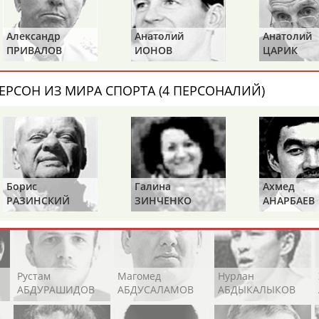
Каримжан
Аделя
Андрей
АБДРАХМАНОВ
АБДРАХМАНОВА
АБДУВАЛИЕВ
Анатолий
Анатолий
Виктор
ИОНОВ
ЦАРИК
БАЖЕНОВ
ЕРСОН ИЗ МИРА СПОРТА (4 ПЕРСОНАЛИЙ)
Абдула
Магомед
Назир
АБДУЛЖАЛИЛОВ
АБДУЛКАГИРОВ
АБДУЛЛАЕВ
естном спортсмене, тренере, специалисте или исправит
х героев! Герои спорта - это одни из главных патриотов
Борис
Галина
Ахмед
РАЗИНСКИЙ
ЗИНЧЕНКО
АНАРБАЕВ
Рустам
Магомед
Нурлан
АБДУРАШИДОВ
АБДУСАЛАМОВ
АБДЫКАЛЫКОВ