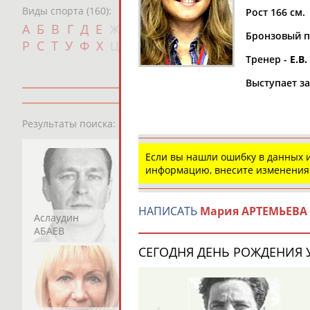
Виды спорта (160):
Рост 166 см.
Дат
А
Б
В
Г
Д
Е
Ж
З
И
К
Л
М
Н
О
П
Бронзовый п
с
Р
С
Т
У
Ф
Х
Ц
Ч
Ш
Щ
Э
Ю
Я
Тренер -
Е.В
Выступает з
13181
персон
Результаты поиска:
Если вы нашли ошибку в данных
информацию, внесите изменения
НАПИСАТЬ
Мария АРТЕМЬЕВА
Аслаудин
Елена
Мария
АБАЕВ
АБАИМОВА
АБАКУМОВА
СЕГОДНЯ ДЕНЬ РОЖДЕНИЯ У