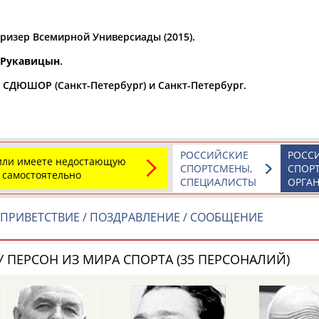
а рождения
ризер Всемирной Универсиады (2015).
по
чч
мм
год
чч
мм
год
. Рукавицын
.
а СДЮШОР (Санкт-Петербург) и Санкт-Петербург.
РОССИЙСКИЕ
РОСС
 или имеете недостающую
СПОРТСМЕНЫ,
СПОР
 самостоятельно
СПЕЦИАЛИСТЫ
ОРГА
ПРИВЕТСТВИЕ / ПОЗДРАВЛЕНИЕ / СООБЩЕНИЕ
Юлия
Дмитрий
Тамилла
АБАЛАКИНА
АБАРЕНОВ
АБАСОВА
 ПЕРСОН ИЗ МИРА СПОРТА (35 ПЕРСОНАЛИЙ)