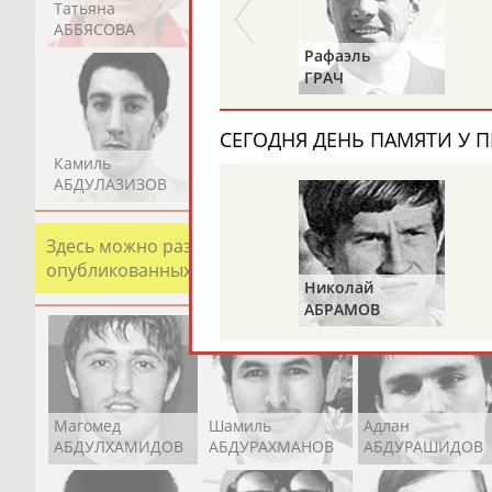
Татьяна
Акжана
Артур
АББЯСОВА
АБДИКАРИМОВА
АБДРАХМАНОВ
Рафаэль
Александр
ГРАЧ
ПРИВАЛОВ
СЕГОДНЯ ДЕНЬ ПАМЯТИ У П
Камиль
Загалав
Камалудин
АБДУЛАЗИЗОВ
АБДУЛБЕКОВ
АБДУЛДАУДОВ
Здесь можно разместить информацию о хорошо изв
опубликованных записях. Страна должна знать свои
Николай
АБРАМОВ
Магомед
Шамиль
Адлан
АБДУЛХАМИДОВ
АБДУРАХМАНОВ
АБДУРАШИДОВ