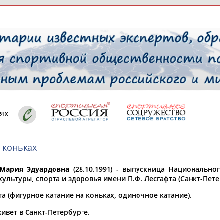
РЕСУРСНАЯ ПЛОЩАДКА
ТАБЛО АК
 специалисты
ях
 коньках
ставляет регион*
 выбран
Мария Эдуардовна
(28.10.1991) - выпускница Национальног
* для действующих спортсменов
то рождения
ультуры, спорта и здоровья имени П.Ф. Лесгафта (Санкт-Пете
 выбран
а (фигурное катание на коньках, одиночное катание).
ион проживания
ивет в Санкт-Петербурге.
 выбран