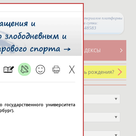
Просмотры материалов платформы
за сутки:
48583
ТИВНОСТИ
СВОДНЫЕ ИНДЕКСЫ
У кого сегодня день рождения?
Профессия
Не выбран
о государственного университета
Спортивное звание
рбург).
Не выбран
Учёное звание
Не выбран