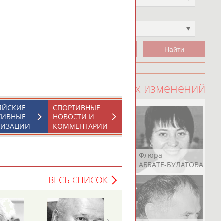
Чемпион
Не выбран
100 последних изменений
ИЙСКИЕ
СПОРТИВНЫЕ
ТИВНЫЕ
НОВОСТИ И
НИЗАЦИИ
КОММЕНТАРИИ
Рамазан
Ростом
Флюра
АБАЧАРАЕВ
АБАШИДЗЕ
АББАТЕ-БУЛАТОВА
ВЕСЬ СПИСОК