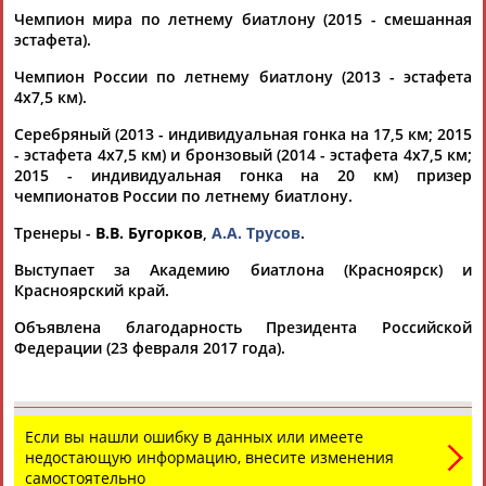
Чемпион мира по летнему биатлону (2015 - смешанная
эстафета).
Чемпион России по летнему биатлону (2013 - эстафета
4х7,5 км).
Серебряный (2013 - индивидуальная гонка на 17,5 км; 2015
- эстафета 4х7,5 км) и бронзовый (2014 - эстафета 4х7,5 км;
Каримжан
Аделя
Андрей
Герман
2015 - индивидуальная гонка на 20 км) призер
АБДРАХМАНОВ
АБДРАХМАНОВА
АБДУВАЛИЕВ
АБДУЛАЕВ
чемпионатов России по летнему биатлону.
Тренеры -
В.В. Бугорков
,
А.А. Трусов
.
Выступает за Академию биатлона (Красноярск) и
Рамазан
Тагир
Камиль
Загалав
Красноярский край.
АБДУЛАЕВ
АБДУЛАЕВ
АБДУЛАЗИЗОВ
АБДУЛБЕКОВ
Объявлена благодарность Президента Российской
Федерации (23 февраля 2017 года).
Камалудин
Абдула
Магомед
Назир
АБДУЛДАУДОВ
АБДУЛЖАЛИЛОВ
АБДУЛКАГИРОВ
АБДУЛЛАЕВ
Если вы нашли ошибку в данных или имеете
недостающую информацию, внесите изменения
самостоятельно