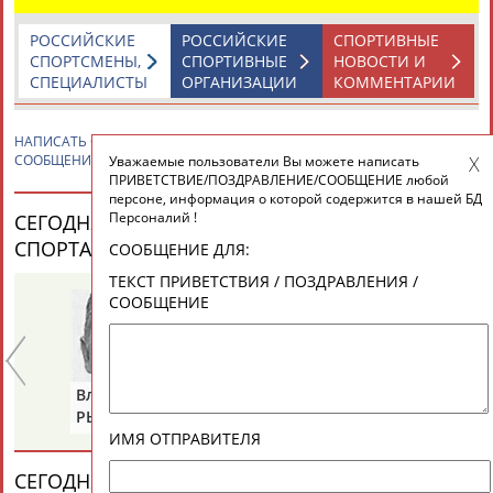
ЕЩЁ ПЕРСОНЫ
РОССИЙСКИЕ
РОССИЙСКИЕ
СПОРТИВНЫЕ
СПОРТСМЕНЫ,
СПОРТИВНЫЕ
НОВОСТИ И
24 персон из 13181
СПЕЦИАЛИСТЫ
ОРГАНИЗАЦИИ
КОММЕНТАРИИ
НАПИСАТЬ
Сергей КОРАСТЫЛЕВ
ПРИВЕТСТВИЕ / ПОЗДРАВЛЕНИЕ /
СООБЩЕНИЕ
Уважаемые пользователи Вы можете написать
ТАБЛО АКТИВНОСТИ
ПРИВЕТСТВИЕ/ПОЗДРАВЛЕНИЕ/СООБЩЕНИЕ любой
персоне, информация о которой содержится в нашей БД
Персоналий !
СЕГОДНЯ ДЕНЬ РОЖДЕНИЯ У ПЕРСОН ИЗ МИРА
ЦЕЛИ ПРОЕКТА
КОНТАКТЫ
НАШИ КНОПКИ
РЕКЛАМА
СПОРТА (33 ПЕРСОНАЛИЙ)
ВЕСЬ СПИСОК
СООБЩЕНИЕ ДЛЯ:
ТЕКСТ ПРИВЕТСТВИЯ / ПОЗДРАВЛЕНИЯ /
СООБЩЕНИЕ
Вопросы сотрудничества и совместной деятельности
inform@infosport.ru
Владимир
Александр
Ла
Адресов в новостной рассылке: 996
РЫБАКОВ
ДИТЯТИН
КА
Подпишись
ИМЯ ОТПРАВИТЕЛЯ
©
Стадион, 1998-2026
СЕГОДНЯ ДЕНЬ ПАМЯТИ У ПЕРСОН ИЗ МИРА