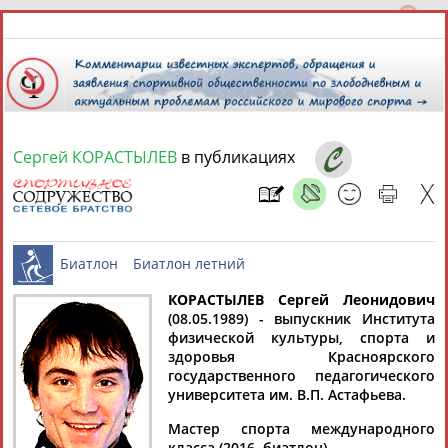
Сергей КОРАСТЫЛЕВ
в публикациях
7 августа 2026 года,
21:43
СПОРТСМЕНЫ, ТРЕНЕРЫ И СПЕЦИАЛИСТЫ
13181
персон
Расширенный поиск
Найдено:
КОРАСТЫЛЕВ Сергей Леонидович
(08.05.1989) - выпускник Института
физической культуры, спорта и
Биатлон
Биатлон летний
здоровья Красноярского
государственного педагогического
университета им. В.П. Астафьева.
Аслаудин
Елена
Мария
Юлия
Мастер спорта международного
АБАЕВ
АБАИМОВА
АБАКУМОВА
АБАЛАКИНА
класса (2016, биатлон).