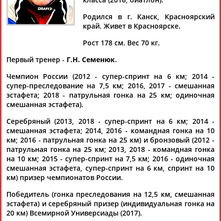
Родился в г. Канск, Красноярский
край. Живет в Красноярске.
Рост 178 см. Вес 70 кг.
Дмитрий
Тамилла
Рамазан
Ростом
АБАРЕНОВ
АБАСОВА
АБАЧАРАЕВ
АБАШИДЗЕ
Первый тренер -
Г.Н. Семенюк
.
Чемпион России (2012 - супер-спринт на 6 км; 2014 -
супер-преследование на 7,5 км; 2016, 2017 - смешанная
эстафета; 2018 - патрульная гонка на 25 км; одиночная
Флюра
Татьяна
Акжана
Артур
смешанная эстафета).
АББАТЕ-
АББЯСОВА
АБДИКАРИМОВА
АБДРАХМАНОВ
БУЛАТОВА
Серебряный (2013, 2018 - супер-спринт на 6 км; 2014 -
смешанная эстафета; 2014, 2016 - командная гонка на 10
км; 2016 - патрульная гонка на 25 км) и бронзовый (2012 -
патрульная гонка на 25 км; 2013, 2018 - командная гонка
на 10 км; 2015 - супер-спринт на 7,5 км; 2016 - одиночная
смешанная эстафета, супер-спринт на 6 км, спринт на 10
км) призер чемпионатов России.
Победитель (гонка преследования на 12,5 км, смешанная
эстафета) и серебряный призер (индивидуальная гонка на
20 км) Всемирной Универсиады (2017).