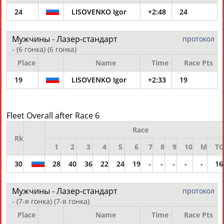
Разработка и поддержка ООО НАИТ «Стадион»
24
LISOVENKO Igor
+2:48
24
Мужчины - Лазер-стандарт
протокол
- (6 гонка)
(6 гонка)
Place
Name
Time
Race Pts
19
LISOVENKO Igor
+2:33
19
Fleet Overall after Race 6
Race
Rk
1
2
3
4
5
6
7
8
9
10
M
TO
30
28
40
36
22
24
19
-
-
-
-
-
16
Мужчины - Лазер-стандарт
протокол
- (7-я гонка)
(7-я гонка)
Place
Name
Time
Race Pts