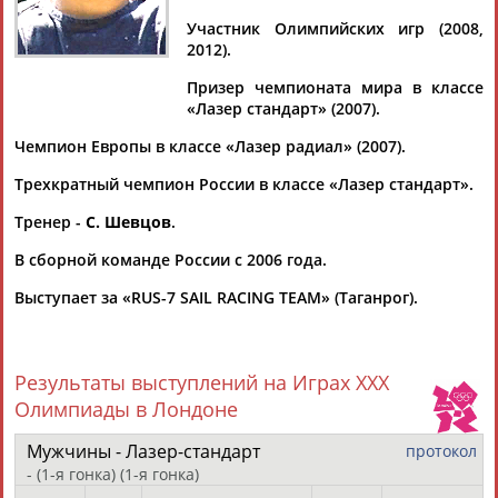
Участник Олимпийских игр (2008,
2012).
Призер чемпионата мира в классе
Дмитрий
Тамилла
Рамазан
Ростом
«Лазер стандарт» (2007).
АБАРЕНОВ
АБАСОВА
АБАЧАРАЕВ
АБАШИДЗЕ
Чемпион Европы в классе «Лазер радиал» (2007).
Трехкратный чемпион России в классе «Лазер стандарт».
Тренер -
С. Шевцов
.
Флюра
Татьяна
Акжана
Артур
АББАТЕ-
АББЯСОВА
АБДИКАРИМОВА
АБДРАХМАНОВ
В сборной команде России с 2006 года.
БУЛАТОВА
Выступает за «RUS-7 SAIL RACING TEAM» (Таганрог).
Результаты выступлений на Играх XXX
Олимпиады в Лондоне
Мужчины - Лазер-стандарт
протокол
- (1-я гонка)
(1-я гонка)