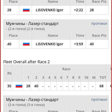
Place
Name
Time
Race Pts
28
LISOVENKO Igor
+2:22
28
Мужчины - Лазер-стандарт
протокол
- (2-я гонка)
(2-я гонка)
Place
Name
Time
Race Pts
Каримжан
Аделя
Андрей
Герман
АБДРАХМАНОВ
АБДРАХМАНОВА
АБДУВАЛИЕВ
АБДУЛАЕВ
40
LISOVENKO Igor
+3:59
40
Fleet Overall after Race 2
Рамазан
Тагир
Камиль
Загалав
Race
АБДУЛАЕВ
АБДУЛАЕВ
АБДУЛАЗИЗОВ
АБДУЛБЕКОВ
Rk
1
2
3
4
5
6
7
8
9
10
M
TOT
35
28
40
-
-
-
-
-
-
-
-
-
68
Камалудин
Абдула
Магомед
Назир
Мужчины - Лазер-стандарт
АБДУЛДАУДОВ
АБДУЛЖАЛИЛОВ
АБДУЛКАГИРОВ
АБДУЛЛАЕВ
протокол
- (3-я гонка)
(3-я гонка)
Place
Name
Time
Race Pts