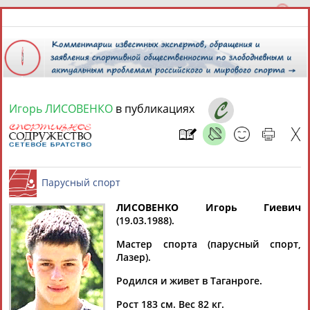
Игорь ЛИСОВЕНКО
в публикациях
10 августа 2026 года,
15:43
СПОРТСМЕНЫ, ТРЕНЕРЫ И СПЕЦИАЛИСТЫ
13181
персон
Расширенный поиск
Найдено:
ЛИСОВЕНКО Игорь Гиевич
(19.03.1988).
Парусный спорт
Мастер спорта (парусный спорт,
Лазер).
Родился и живет в Таганроге.
Аслаудин
Елена
Мария
Юлия
АБАЕВ
АБАИМОВА
АБАКУМОВА
АБАЛАКИНА
Рост 183 см. Вес 82 кг.