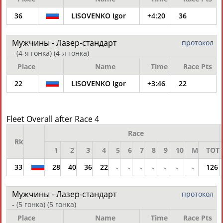
ЕЩЁ ПЕРСОНЫ
36
LISOVENKO Igor
+4:20
36
24 персон из 13181
Мужчины - Лазер-стандарт
протокол
- (4-я гонка)
(4-я гонка)
Place
Name
Time
Race Pts
ТАБЛО АКТИВНОСТИ
22
LISOVENKO Igor
+3:46
22
ЦЕЛИ ПРОЕКТА
КОНТАКТЫ
НАШИ КНОПКИ
РЕКЛАМА
Fleet Overall after Race 4
Race
Rk
1
2
3
4
5
6
7
8
9
10
M
TOT
Вопросы сотрудничества и совместной деятельности
inform@infosport.ru
33
28
40
36
22
-
-
-
-
-
-
-
126
Адресов в новостной рассылке: 997
Мужчины - Лазер-стандарт
протокол
Подпишись
- (5 гонка)
(5 гонка)
©
Стадион, 1998-2026
Place
Name
Time
Race Pts