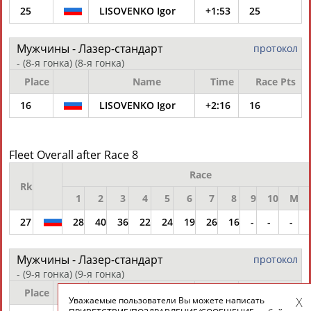
25
LISOVENKO Igor
+1:53
25
Мужчины - Лазер-стандарт
протокол
- (8-я гонка)
(8-я гонка)
Place
Name
Time
Race Pts
16
LISOVENKO Igor
+2:16
16
Fleet Overall after Race 8
Race
Rk
1
2
3
4
5
6
7
8
9
10
M
27
28
40
36
22
24
19
26
16
-
-
-
Мужчины - Лазер-стандарт
протокол
- (9-я гонка)
(9-я гонка)
Place
Name
Time
Race Pts
Уважаемые пользователи Вы можете написать