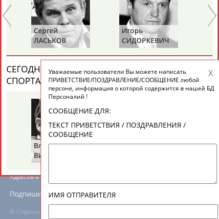
ЕЩЁ ПЕРСОНЫ
Сергей
Игорь
Ал
24 персон из 13181
ЛАСЬКОВ
СИДОРКЕВИЧ
В
СЕГОДНЯ ДЕНЬ ПАМЯТИ У ПЕРСОН ИЗ МИРА
Уважаемые пользователи Вы можете написать
ТАБЛО АКТИВНОСТИ
СПОРТА (2 ПЕРСОНАЛИЙ)
ВЕСЬ СПИСОК
ПРИВЕТСТВИЕ/ПОЗДРАВЛЕНИЕ/СООБЩЕНИЕ любой
персоне, информация о которой содержится в нашей БД
Персоналий !
ЦЕЛИ ПРОЕКТА
КОНТАКТЫ
НАШИ КНОПКИ
РЕКЛАМА
СООБЩЕНИЕ ДЛЯ:
ТЕКСТ ПРИВЕТСТВИЯ / ПОЗДРАВЛЕНИЯ /
СООБЩЕНИЕ
Владимир
Володар
ВИКУЛОВ
ЗВЕЗДКИН
Вопросы сотрудничества и совместной деятельности
inform@infosport.ru
Адресов в новостной рассылке: 996
Подпишись
ИМЯ ОТПРАВИТЕЛЯ
©
Стадион, 1998-2026