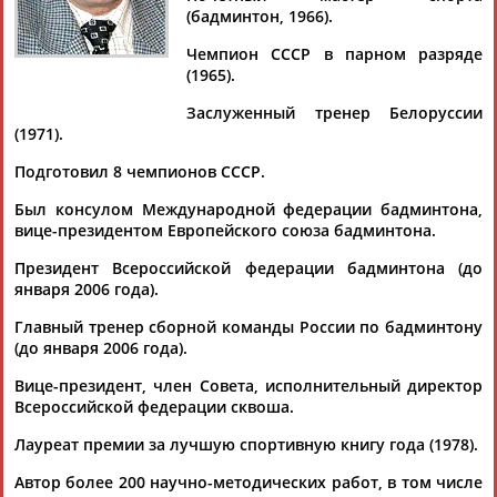
(бадминтон, 1966).
Чемпион СССР в парном разряде
(1965).
Дмитрий
Тамилла
Рамазан
Ростом
Заслуженный тренер Белоруссии
АБАРЕНОВ
АБАСОВА
АБАЧАРАЕВ
АБАШИДЗЕ
(1971).
Подготовил 8 чемпионов СССР.
Был консулом Международной федерации бадминтона,
Флюра
Татьяна
Акжана
Артур
вице-президентом Европейского союза бадминтона.
АББАТЕ-
АББЯСОВА
АБДИКАРИМОВА
АБДРАХМАНОВ
Президент Всероссийской федерации бадминтона (до
БУЛАТОВА
января 2006 года).
Главный тренер сборной команды России по бадминтону
(до января 2006 года).
Вице-президент, член Совета, исполнительный директор
Всероссийской федерации сквоша.
Лауреат премии за лучшую спортивную книгу года (1978).
Автор более 200 научно-методических работ, в том числе