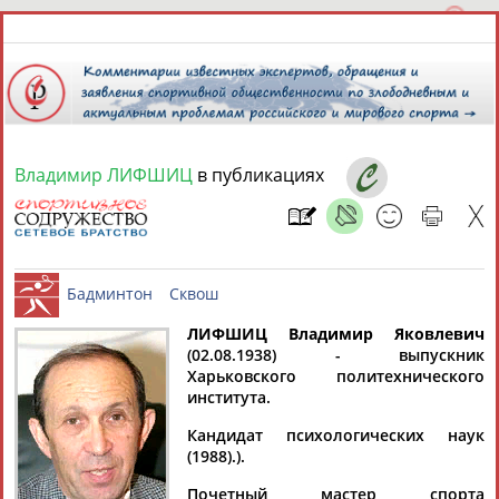
Владимир ЛИФШИЦ
в публикациях
9 августа 2026 года,
13:56
СПОРТСМЕНЫ, ТРЕНЕРЫ И СПЕЦИАЛИСТЫ
13181
персон
Расширенный поиск
Найдено:
ЛИФШИЦ Владимир Яковлевич
(02.08.1938) - выпускник
Харьковского политехнического
Бадминтон
Сквош
института.
Кандидат психологических наук
(1988).).
Аслаудин
Елена
Мария
Юлия
АБАЕВ
АБАИМОВА
АБАКУМОВА
АБАЛАКИНА
Почетный мастер спорта