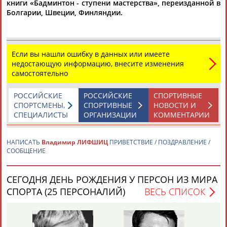
книги «Бадминтон - ступени мастерства», переизданной в
Болгарии, Швеции, Финляндии.
Если вы нашли ошибку в данных или имеете
недостающую информацию, внесите изменения
Каримжан
Аделя
Андрей
Герман
самостоятельно
АБДРАХМАНОВ
АБДРАХМАНОВА
АБДУВАЛИЕВ
АБДУЛАЕВ
РОССИЙСКИЕ
РОССИЙСКИЕ
СПОРТИВНЫЕ
СПОРТСМЕНЫ,
СПОРТИВНЫЕ
НОВОСТИ И
СПЕЦИАЛИСТЫ
ОРГАНИЗАЦИИ
КОММЕНТАРИИ
Рамазан
Тагир
Камиль
Загалав
АБДУЛАЕВ
АБДУЛАЕВ
АБДУЛАЗИЗОВ
АБДУЛБЕКОВ
НАПИСАТЬ
Владимир ЛИФШИЦ
ПРИВЕТСТВИЕ / ПОЗДРАВЛЕНИЕ /
СООБЩЕНИЕ
СЕГОДНЯ ДЕНЬ РОЖДЕНИЯ У ПЕРСОН ИЗ МИРА
СПОРТА (25 ПЕРСОНАЛИЙ)
ВЕСЬ СПИСОК
Камалудин
Абдула
Магомед
Назир
АБДУЛДАУДОВ
АБДУЛЖАЛИЛОВ
АБДУЛКАГИРОВ
АБДУЛЛАЕВ