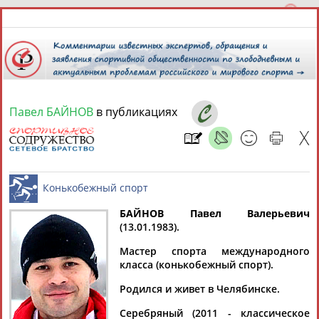
Павел БАЙНОВ
в публикациях
10 августа 2026 года,
14:27
СПОРТСМЕНЫ, ТРЕНЕРЫ И СПЕЦИАЛИСТЫ
13181
персон
Расширенный поиск
Найдено:
БАЙНОВ Павел Валерьевич
(13.01.1983).
Конькобежный спорт
Мастер спорта международного
класса (конькобежный спорт).
Родился и живет в Челябинске.
Аслаудин
Елена
Мария
Юлия
АБАЕВ
АБАИМОВА
АБАКУМОВА
АБАЛАКИНА
Серебряный (2011 - классическое