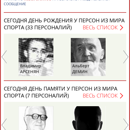
СООБЩЕНИЕ
СЕГОДНЯ ДЕНЬ РОЖДЕНИЯ У ПЕРСОН ИЗ МИРА
СПОРТА (33 ПЕРСОНАЛИЙ)
ВЕСЬ СПИСОК
Каримжан
Аделя
Андрей
Герман
АБДРАХМАНОВ
АБДРАХМАНОВА
АБДУВАЛИЕВ
АБДУЛАЕВ
Ва
Владимир
Альберт
К
АРСЕНЯН
ДЕМИН
Рамазан
Тагир
Камиль
Загалав
АБДУЛАЕВ
АБДУЛАЕВ
АБДУЛАЗИЗОВ
АБДУЛБЕКОВ
СЕГОДНЯ ДЕНЬ ПАМЯТИ У ПЕРСОН ИЗ МИРА
СПОРТА (7 ПЕРСОНАЛИЙ)
ВЕСЬ СПИСОК
Камалудин
Абдула
Магомед
Назир
АБДУЛДАУДОВ
АБДУЛЖАЛИЛОВ
АБДУЛКАГИРОВ
АБДУЛЛАЕВ