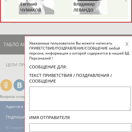
ЕЩЁ ПЕРСОНЫ
Евгений
Владимир
Та
ЧУМАКОВ
ЛЕВАНДО
КР
(С
24 персон из 13181
Уважаемые пользователи Вы можете написать
ТАБЛО АКТИВНОСТИ
ПРИВЕТСТВИЕ/ПОЗДРАВЛЕНИЕ/СООБЩЕНИЕ любой
персоне, информация о которой содержится в нашей БД
Персоналий !
ЦЕЛИ ПРОЕКТА
КОНТАКТЫ
НАШИ КНОПКИ
РЕКЛАМА
СООБЩЕНИЕ ДЛЯ:
ТЕКСТ ПРИВЕТСТВИЯ / ПОЗДРАВЛЕНИЯ /
СООБЩЕНИЕ
Вопросы сотрудничества и совместной деятельности
inform@infosport.ru
Адресов в новостной рассылке: 997
Подпишись
ИМЯ ОТПРАВИТЕЛЯ
©
Стадион, 1998-2026