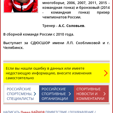
многоборье, 2006, 2007, 2011, 2015 -
командная гонка) и бронзовый (2014
- командная гонка) призер
чемпионатов России.
Дмитрий
Тамилла
Рамазан
Ростом
Тренер -
А.С. Соловьев
.
АБАРЕНОВ
АБАСОВА
АБАЧАРАЕВ
АБАШИДЗЕ
В сборной команде России с 2010 года.
Выступает за СДЮСШОР имени Л.П. Скобликовой и г.
Челябинск.
Флюра
Татьяна
Акжана
Артур
АББАТЕ-
АББЯСОВА
АБДИКАРИМОВА
АБДРАХМАНОВ
БУЛАТОВА
Если вы нашли ошибку в данных или имеете
недостающую информацию, внесите изменения
самостоятельно
РОССИЙСКИЕ
РОССИЙСКИЕ
СПОРТИВНЫЕ
СПОРТСМЕНЫ,
СПОРТИВНЫЕ
НОВОСТИ И
СПЕЦИАЛИСТЫ
ОРГАНИЗАЦИИ
КОММЕНТАРИИ
НАПИСАТЬ
Павел БАЙНОВ
ПРИВЕТСТВИЕ / ПОЗДРАВЛЕНИЕ /