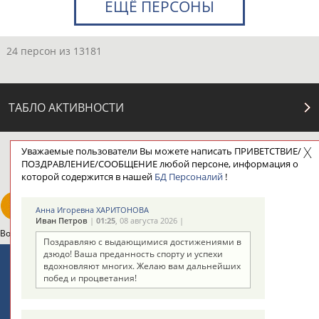
ЕЩЁ ПЕРСОНЫ
24 персон из 13181
ТАБЛО АКТИВНОСТИ
Уважаемые пользователи Вы можете написать ПРИВЕТСТВИЕ/
ЦЕЛИ ПРОЕКТА
КОНТАКТЫ
НАШИ КНОПКИ
РЕКЛАМА
ПОЗДРАВЛЕНИЕ/СООБЩЕНИЕ любой персоне, информация о
которой содержится в нашей
БД Персоналий
!
Анна Игоревна ХАРИТОНОВА
Иван Петров
|
01:25
, 08 августа 2026 |
Вопросы сотрудничества и совместной деятельности
inform@infosport.ru
Поздравляю с выдающимися достижениями в
дзюдо! Ваша преданность спорту и успехи
Адресов в новостной рассылке: 997
вдохновляют многих. Желаю вам дальнейших
побед и процветания!
Подпишись
©
Стадион, 1998-2026