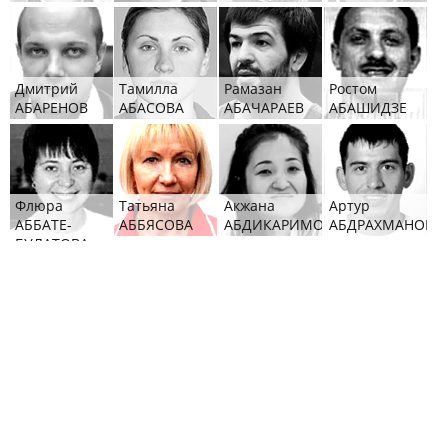
Дмитрий
Тамилла
Рамазан
Ростом
АБАРЕНОВ
АБАСОВА
АБАЧАРАЕВ
АБАШИДЗЕ
Флюра
Татьяна
Акжана
Артур
АББАТЕ-
АББЯСОВА
АБДИКАРИМОВА
АБДРАХМАНОВ
БУЛАТОВА