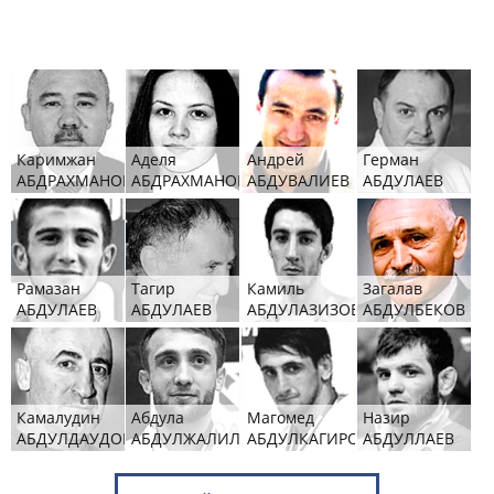
Каримжан
Аделя
Андрей
Герман
АБДРАХМАНОВ
АБДРАХМАНОВА
АБДУВАЛИЕВ
АБДУЛАЕВ
Рамазан
Тагир
Камиль
Загалав
АБДУЛАЕВ
АБДУЛАЕВ
АБДУЛАЗИЗОВ
АБДУЛБЕКОВ
Камалудин
Абдула
Магомед
Назир
АБДУЛДАУДОВ
АБДУЛЖАЛИЛОВ
АБДУЛКАГИРОВ
АБДУЛЛАЕВ