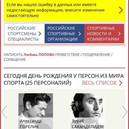
Если вы нашли ошибку в данных или имеете
недостающую информацию, внесите изменения
самостоятельно
Каримжан
Аделя
Андрей
Герман
АБДРАХМАНОВ
АБДРАХМАНОВА
АБДУВАЛИЕВ
АБДУЛАЕВ
РОССИЙСКИЕ
РОССИЙСКИЕ
СПОРТИВНЫЕ
СПОРТСМЕНЫ,
СПОРТИВНЫЕ
НОВОСТИ И
СПЕЦИАЛИСТЫ
ОРГАНИЗАЦИИ
КОММЕНТАРИИ
Рамазан
Тагир
Камиль
Загалав
НАПИСАТЬ
Любовь ПОПОВА
ПРИВЕТСТВИЕ / ПОЗДРАВЛЕНИЕ /
АБДУЛАЕВ
АБДУЛАЕВ
АБДУЛАЗИЗОВ
АБДУЛБЕКОВ
СООБЩЕНИЕ
СЕГОДНЯ ДЕНЬ РОЖДЕНИЯ У ПЕРСОН ИЗ МИРА
СПОРТА (25 ПЕРСОНАЛИЙ)
ВЕСЬ СПИСОК
Камалудин
Абдула
Магомед
Назир
АБДУЛДАУДОВ
АБДУЛЖАЛИЛОВ
АБДУЛКАГИРОВ
АБДУЛЛАЕВ
ЕЩЁ ПЕРСОНЫ
Александр
Зураб
Ол
24 персон из 13181
ГОРЕЛИК
САКАНДЕЛИДЗЕ
КН