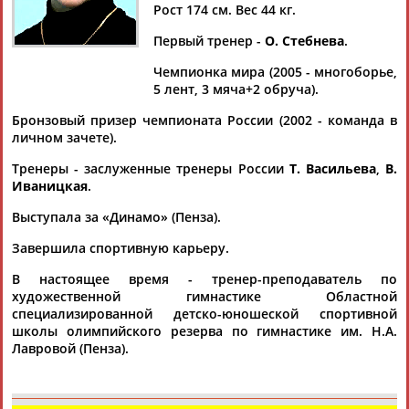
Дмитрий
Тамилла
Рамазан
Ростом
Рост 174 см. Вес 44 кг.
АБАРЕНОВ
АБАСОВА
АБАЧАРАЕВ
АБАШИДЗЕ
Первый тренер -
О. Стебнева
.
Чемпионка мира (2005 - многоборье,
5 лент, 3 мяча+2 обруча).
Флюра
Татьяна
Акжана
Артур
Бронзовый призер чемпионата России (2002 - команда в
АББАТЕ-
АББЯСОВА
АБДИКАРИМОВА
АБДРАХМАНОВ
личном зачете).
БУЛАТОВА
Тренеры - заслуженные тренеры России
Т. Васильева
,
В.
Иваницкая
.
Выступала за «Динамо» (Пенза).
Завершила спортивную карьеру.
В настоящее время - тренер-преподаватель по
художественной гимнастике Областной
специализированной детско-юношеской спортивной
школы олимпийского резерва по гимнастике им. Н.А.
Лавровой (Пенза).