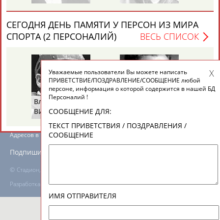
СЕГОДНЯ ДЕНЬ ПАМЯТИ У ПЕРСОН ИЗ МИРА
ТАБЛО АКТИВНОСТИ
СПОРТА (2 ПЕРСОНАЛИЙ)
ВЕСЬ СПИСОК
ЦЕЛИ ПРОЕКТА
КОНТАКТЫ
НАШИ КНОПКИ
РЕКЛАМА
Уважаемые пользователи Вы можете написать
ПРИВЕТСТВИЕ/ПОЗДРАВЛЕНИЕ/СООБЩЕНИЕ любой
персоне, информация о которой содержится в нашей БД
Персоналий !
Владимир
Володар
ВИКУЛОВ
ЗВЕЗДКИН
СООБЩЕНИЕ ДЛЯ:
Вопросы сотрудничества и совместной деятельности
inform@infosport.ru
ТЕКСТ ПРИВЕТСТВИЯ / ПОЗДРАВЛЕНИЯ /
СООБЩЕНИЕ
Адресов в новостной рассылке: 996
Подпишись
©
Стадион, 1998-2026
Разработка и поддержка ООО НАИТ «Стадион»
ИМЯ ОТПРАВИТЕЛЯ