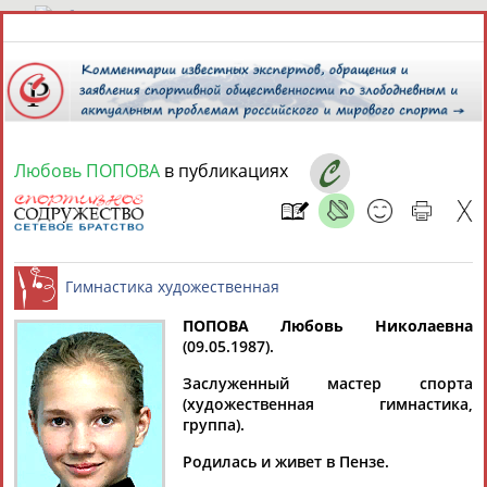
9 августа 2026 года,
12:27
СПОРТСМЕНЫ, ТРЕНЕРЫ И СПЕЦИАЛИСТЫ
Любовь ПОПОВА
в публикациях
13181
персон
Расширенный поиск
Найдено:
ПОПОВА Любовь Николаевна
(09.05.1987).
Аслаудин
Елена
Мария
Юлия
Гимнастика художественная
АБАЕВ
АБАИМОВА
АБАКУМОВА
АБАЛАКИНА
Заслуженный мастер спорта
(художественная гимнастика,
группа).
Родилась и живет в Пензе.