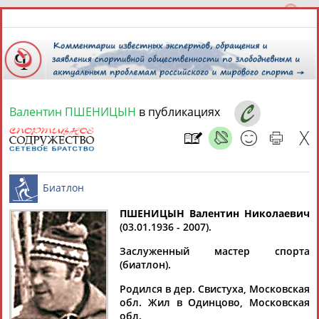
Валентин ПШЕНИЦЫН
в публикациях
6 августа 2026 года,
23:15
СПОРТСМЕНЫ, ТРЕНЕРЫ И СПЕЦИАЛИСТЫ
13181
персон
Расширенный поиск
Найдено:
ПШЕНИЦЫН Валентин Николаевич
(03.01.1936 - 2007).
Биатлон
Заслуженный мастер спорта
(биатлон).
Родился в дер. Свистуха, Московская
Аслаудин
Елена
Мария
Юлия
обл. Жил в Одинцово, Московская
АБАЕВ
АБАИМОВА
АБАКУМОВА
АБАЛАКИНА
обл.