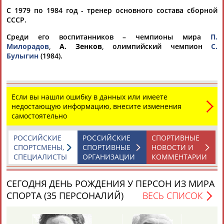
С 1979 по 1984 год - тренер основного состава сборной
СССР.
Среди его воспитанников – чемпионы мира
П.
Милорадов
,
А. Зенков
, олимпийский чемпион
С.
Булыгин
(1984).
Каримжан
Аделя
Андрей
Герман
АБДРАХМАНОВ
АБДРАХМАНОВА
АБДУВАЛИЕВ
АБДУЛАЕВ
Если вы нашли ошибку в данных или имеете
недостающую информацию, внесите изменения
самостоятельно
Рамазан
Тагир
Камиль
Загалав
РОССИЙСКИЕ
РОССИЙСКИЕ
СПОРТИВНЫЕ
АБДУЛАЕВ
АБДУЛАЕВ
АБДУЛАЗИЗОВ
АБДУЛБЕКОВ
СПОРТСМЕНЫ,
СПОРТИВНЫЕ
НОВОСТИ И
СПЕЦИАЛИСТЫ
ОРГАНИЗАЦИИ
КОММЕНТАРИИ
СЕГОДНЯ ДЕНЬ РОЖДЕНИЯ У ПЕРСОН ИЗ МИРА
Камалудин
Абдула
Магомед
Назир
СПОРТА (35 ПЕРСОНАЛИЙ)
ВЕСЬ СПИСОК
АБДУЛДАУДОВ
АБДУЛЖАЛИЛОВ
АБДУЛКАГИРОВ
АБДУЛЛАЕВ