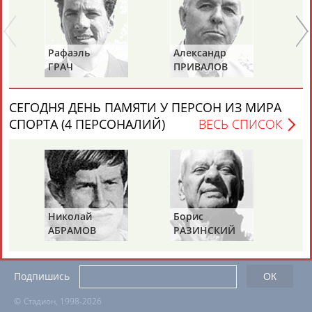
ЕЩЁ ПЕРСОНЫ
24 персон из 13181
Рафаэль
Александр
Ан
ГРАЧ
ПРИВАЛОВ
ИО
ТАБЛО АКТИВНОСТИ
СЕГОДНЯ ДЕНЬ ПАМЯТИ У ПЕРСОН ИЗ МИРА
СПОРТА (4 ПЕРСОНАЛИЙ)
ВЕСЬ СПИСОК
ЦЕЛИ ПРОЕКТА
КОНТАКТЫ
НАШИ КНОПКИ
РЕКЛАМА
Николай
Борис
Га
Вопросы сотрудничества и совместной деятельности
inform@infosport.ru
АБРАМОВ
РАЗИНСКИЙ
ЗИ
Адресов в новостной рассылке: 996
Подпишись
©
Стадион, 1998-2026