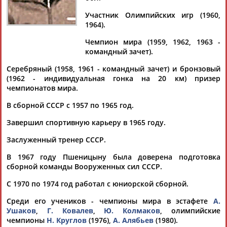
Участник Олимпийских игр (1960,
1964).
Чемпион мира (1959, 1962, 1963 -
Дмитрий
Тамилла
Рамазан
Ростом
командный зачет).
АБАРЕНОВ
АБАСОВА
АБАЧАРАЕВ
АБАШИДЗЕ
Серебряный (1958, 1961 - командный зачет) и бронзовый
(1962 - индивидуальная гонка на 20 км) призер
чемпионатов мира.
Флюра
Татьяна
Акжана
Артур
В сборной СССР с 1957 по 1965 год.
АББАТЕ-
АББЯСОВА
АБДИКАРИМОВА
АБДРАХМАНОВ
Завершил спортивную карьеру в 1965 году.
БУЛАТОВА
Заслуженный тренер СССР.
В 1967 году Пшеницыну была доверена подготовка
сборной команды Вооруженных сил СССР.
С 1970 по 1974 год работал с юниорской сборной.
Среди его учеников - чемпионы мира в эстафете
А.
Ушаков
,
Г. Ковалев
,
Ю. Колмаков
, олимпийские
чемпионы
Н. Круглов
(1976),
А. Алябьев
(1980).