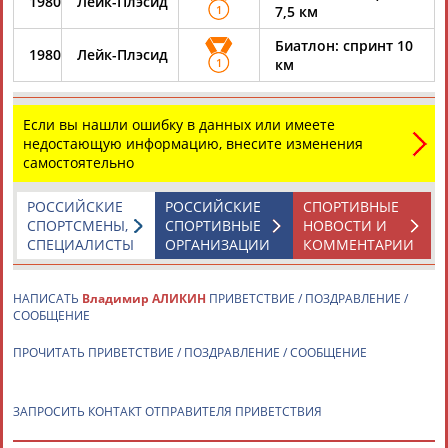
1980
Лейк-Плэсид
ЕЩЁ ПЕРСОНЫ
1
7,5 км
Биатлон: спринт 10
1980
Лейк-Плэсид
1
км
24 персон из 13181
Если вы нашли ошибку в данных или имеете
недостающую информацию, внесите изменения
ТАБЛО АКТИВНОСТИ
самостоятельно
РОССИЙСКИЕ
РОССИЙСКИЕ
СПОРТИВНЫЕ
ЦЕЛИ ПРОЕКТА
КОНТАКТЫ
НАШИ КНОПКИ
РЕКЛАМА
СПОРТСМЕНЫ,
СПОРТИВНЫЕ
НОВОСТИ И
СПЕЦИАЛИСТЫ
ОРГАНИЗАЦИИ
КОММЕНТАРИИ
НАПИСАТЬ
Владимир АЛИКИН
ПРИВЕТСТВИЕ / ПОЗДРАВЛЕНИЕ /
СООБЩЕНИЕ
Вопросы сотрудничества и совместной деятельности
inform@infosport.ru
ПРОЧИТАТЬ ПРИВЕТСТВИЕ / ПОЗДРАВЛЕНИЕ / СООБЩЕНИЕ
Адресов в новостной рассылке: 996
Подпишись
ЗАПРОСИТЬ КОНТАКТ ОТПРАВИТЕЛЯ ПРИВЕТСТВИЯ
©
Стадион, 1998-2026