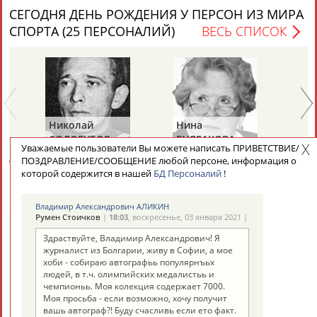
Разработка и поддержка ООО НАИТ «Стадион»
СЕГОДНЯ ДЕНЬ РОЖДЕНИЯ У ПЕРСОН ИЗ МИРА
СПОРТА (25 ПЕРСОНАЛИЙ)
ВЕСЬ СПИСОК
Николай
Нина
Ра
СОЛОГУБОВ
БУЛГАКОВА
П
Уважаемые пользователи Вы можете написать ПРИВЕТСТВИЕ/
(С
ПОЗДРАВЛЕНИЕ/СООБЩЕНИЕ любой персоне, информация о
которой содержится в нашей
БД Персоналий
!
СЕГОДНЯ ДЕНЬ ПАМЯТИ У ПЕРСОН ИЗ МИРА
СПОРТА (4 ПЕРСОНАЛИЙ)
ВЕСЬ СПИСОК
Владимир Александрович АЛИКИН
Румен Стоичков
|
18:03
, воскресенье, 03 января 2021 |
Здраствуйте, Владимир Александрович! Я
журналист из Болгарии, живу в Софии, а мое
хоби - собираю автографьь популярнъьх
людей, в т.ч. олимпийских медалистьь и
чемпионьь. Моя колекция содержает 7000.
Михаил
Николай
Ви
Моя просьба - если возможно, хочу получит
ПЕРЕЛЬМАН
ПУЧКОВ
Т
вашь автограф?! Буду счасливь если ето факт.