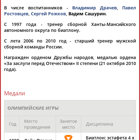
В числе воспитанников -
Владимир Драчев
,
Павел
Ростовцев
,
Сергей Рожков
,
Вадим Сашурин
.
С 1997 года - тренер сборной Ханты-Мансийского
автономного округа по биатлону.
С лета 2006 по 2010 год - старший тренер мужской
Каримжан
Аделя
Андрей
Герман
сборной команды России.
АБДРАХМАНОВ
АБДРАХМАНОВА
АБДУВАЛИЕВ
АБДУЛАЕВ
Награжден орденом Дружбы народов, медалью ордена
«За заслуги перед Отечеством» II степени (21 октября 2010
года).
Рамазан
Тагир
Камиль
Загалав
АБДУЛАЕВ
АБДУЛАЕВ
АБДУЛАЗИЗОВ
АБДУЛБЕКОВ
Медали
ОЛИМПИЙСКИЕ ИГРЫ
Камалудин
Абдула
Магомед
Назир
Место
Занятое
Год
Дисциплина
АБДУЛДАУДОВ
АБДУЛЖАЛИЛОВ
АБДУЛКАГИРОВ
АБДУЛЛАЕВ
проведения
место
Биатлон: эстафета 4 х