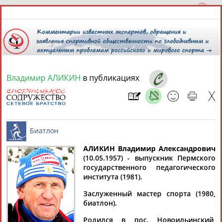
Владимир АЛИКИН
в публикациях
8 августа 2026 года,
06:36
СПОРТСМЕНЫ, ТРЕНЕРЫ И СПЕЦИАЛИСТЫ
13181
персон
Расширенный поиск
Найдено:
АЛИКИН Владимир Александрович
(10.05.1957) - выпускник Пермского
государственного педагогического
Биатлон
института (1981).
Заслуженный мастер спорта (1980,
биатлон).
Аслаудин
Елена
Мария
Юлия
АБАЕВ
АБАИМОВА
АБАКУМОВА
АБАЛАКИНА
Родился в пос. Новоильинский,