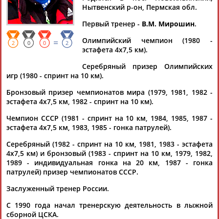
Нытвенский р-он, Пермская обл.
Первый тренер -
В.М. Мирошин
.
Олимпийский чемпион (1980 -
=
Дмитрий
Тамилла
Рамазан
Ростом
2
0
0
2
эстафета 4х7,5 км).
АБАРЕНОВ
АБАСОВА
АБАЧАРАЕВ
АБАШИДЗЕ
Серебряный призер Олимпийских
игр (1980 - спринт на 10 км).
Бронзовый призер чемпионатов мира (1979, 1981, 1982 -
Флюра
Татьяна
Акжана
Артур
эстафета 4х7,5 км, 1982 - спринт на 10 км).
АББАТЕ-
АББЯСОВА
АБДИКАРИМОВА
АБДРАХМАНОВ
Чемпион СССР (1981 - спринт на 10 км, 1984, 1985, 1987 -
БУЛАТОВА
эстафета 4х7,5 км, 1983, 1985 - гонка патрулей).
Серебряный (1982 - спринт на 10 км, 1981, 1983 - эстафета
4х7,5 км) и бронзовый (1983 - спринт на 10 км, 1979, 1982,
1989 - индивидуальная гонка на 20 км, 1987 - гонка
патрулей) призер чемпионатов СССР.
Заслуженный тренер России.
С 1990 года начал тренерскую деятельность в лыжной
сборной ЦСКА.