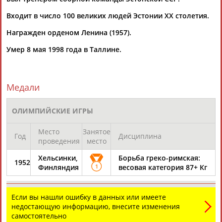
ЕЩЁ ПЕРСОНЫ
Входит в число 100 великих людей Эстонии XX столетия.
Награжден орденом Ленина (1957).
24 персон из 13181
Умер 8 мая 1998 года в Таллине.
ТАБЛО АКТИВНОСТИ
Медали
ЦЕЛИ ПРОЕКТА
КОНТАКТЫ
НАШИ КНОПКИ
РЕКЛАМА
ОЛИМПИЙСКИЕ ИГРЫ
Место
Занятое
Год
Дисциплина
проведения
место
Хельсинки,
Борьба греко-римская:
1952
Вопросы сотрудничества и совместной деятельности
inform@infosport.ru
Финляндия
1
весовая категория 87+ Кг
Адресов в новостной рассылке: 996
Подпишись
Если вы нашли ошибку в данных или имеете
недостающую информацию, внесите изменения
©
Стадион, 1998-2026
самостоятельно