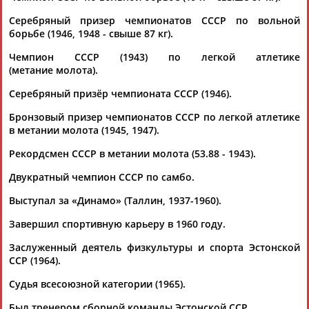
Серебряный призер чемпионатов СССР по вольной
борьбе (1946, 1948 - свыше 87 кг).
Чемпион СССР (1943) по легкой атлетике
(метание молота).
Серебряный призёр чемпионата СССР (1946).
Каримжан
Аделя
Андрей
Герман
АБДРАХМАНОВ
АБДРАХМАНОВА
АБДУВАЛИЕВ
АБДУЛАЕВ
Бронзовый призер чемпионатов СССР по легкой атлетике
в метании молота (1945, 1947).
Рекордсмен СССР в метании молота (53.88 - 1943).
Двукратный чемпион СССР по самбо.
Рамазан
Тагир
Камиль
Загалав
АБДУЛАЕВ
АБДУЛАЕВ
АБДУЛАЗИЗОВ
АБДУЛБЕКОВ
Выступал за «Динамо» (Таллин, 1937-1960).
Завершил спортивную карьеру в 1960 году.
Заслуженный деятель физкультуры и спорта Эстонской
ССР (1964).
Камалудин
Абдула
Магомед
Назир
АБДУЛДАУДОВ
АБДУЛЖАЛИЛОВ
АБДУЛКАГИРОВ
АБДУЛЛАЕВ
Судья всесоюзной категории (1965).
Был тренером сборной команды Эстонской ССР.