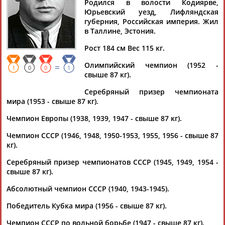
Родился в волости Кодиярве,
Юрьевский уезд, Лифляндская
губерния, Российская империя. Жил
в Таллине, Эстония.
Дмитрий
Тамилла
Рамазан
Ростом
Рост 184 см Вес 115 кг.
АБАРЕНОВ
АБАСОВА
АБАЧАРАЕВ
АБАШИДЗЕ
Олимпийский чемпион (1952 -
=
1
0
0
1
свыше 87 кг).
Серебряный призер чемпионата
мира (1953 - свыше 87 кг).
Флюра
Татьяна
Акжана
Артур
АББАТЕ-
АББЯСОВА
АБДИКАРИМОВА
АБДРАХМАНОВ
Чемпион Европы (1938, 1939, 1947 - свыше 87 кг).
БУЛАТОВА
Чемпион СССР (1946, 1948, 1950-1953, 1955, 1956 - свыше 87
кг).
Серебряный призер чемпионатов СССР (1945, 1949, 1954 -
свыше 87 кг).
Абсолютный чемпион СССР (1940, 1943-1945).
Победитель Кубка мира (1956 - свыше 87 кг).
Чемпион СССР по вольной борьбе (1947 - свыше 87 кг).