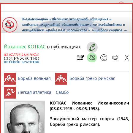
Йоханнес КОТКАС
в публикациях
9 августа 2026 года,
12:32
СПОРТСМЕНЫ, ТРЕНЕРЫ И СПЕЦИАЛИСТЫ
13181
персон
Расширенный поиск
Найдено:
КОТКАС Йоханнес Йоханнесович
Борьба вольная
Борьба греко-
(03.03.1915 - 08.05.1998).
Заслуженный мастер спорта (1943,
Легкая атлетика
Самбо
борьба греко-римская).
Аслаудин
Елена
Мария
Юлия
АБАЕВ
АБАИМОВА
АБАКУМОВА
АБАЛАКИНА