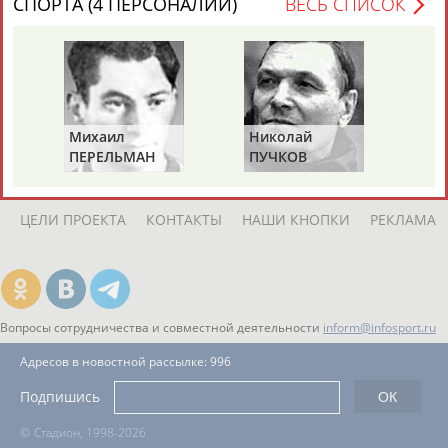
СПОРТА (4 ПЕРСОНАЛИЙ)
ВЕСЬ СПИСОК
ЕЩЁ ПЕРСОНЫ
24 персон из 13181
Михаил
Николай
Ви
ТАБЛО АКТИВНОСТИ
ПЕРЕЛЬМАН
ПУЧКОВ
Т
(ПЕРЛЬМАН)
ЦЕЛИ ПРОЕКТА
КОНТАКТЫ
НАШИ КНОПКИ
РЕКЛАМА
Вопросы сотрудничества и совместной деятельности
inform@infosport.ru
Адресов в новостной рассылке: 996
Подпишись
©
Стадион, 1998-2026