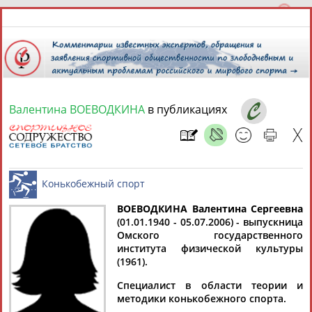
Валентина ВОЕВОДКИНА
в публикациях
8 августа 2026 года,
09:24
СПОРТСМЕНЫ, ТРЕНЕРЫ И СПЕЦИАЛИСТЫ
13181
персон
Расширенный поиск
Найдено:
ВОЕВОДКИНА Валентина Сергеевна
(01.01.1940 - 05.07.2006) - выпускница
Омского государственного
Конькобежный спорт
института физической культуры
(1961).
Специалист в области теории и
Аслаудин
Елена
Мария
Юлия
методики конькобежного спорта.
АБАЕВ
АБАИМОВА
АБАКУМОВА
АБАЛАКИНА