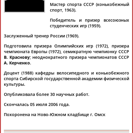
Мастер спорта СССР (конькобежный
спорт, 1963).
Победитель и призер всесоюзных
студенческих игр (1959).
Дмитрий
Тамилла
Рамазан
Ростом
АБАРЕНОВ
АБАСОВА
АБАЧАРАЕВ
АБАШИДЗЕ
Заслуженный тренер России (1969).
Подготовила призера Олимпийских игр (1972), призера
чемпионата Европы (1972), семикратную чемпионку СССР
В. Краснову
; неоднократного призера чемпионатов СССР
Флюра
Татьяна
Акжана
Артур
А. Керченко
.
АББАТЕ-
АББЯСОВА
АБДИКАРИМОВА
АБДРАХМАНОВ
БУЛАТОВА
Доцент (1988) кафедры велосипедного и конькобежного
спорта Сибирской государственной академии физической
культуры.
Опубликовала более 30 научных работ.
Скончалась 05 июля 2006 года.
Похоронена на Ново-Южном кладбище г. Омск