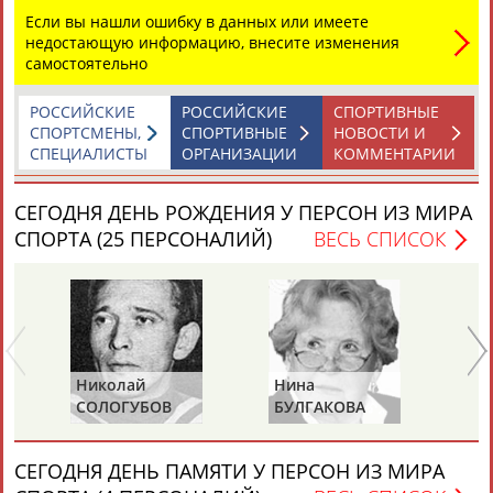
Если вы нашли ошибку в данных или имеете
недостающую информацию, внесите изменения
самостоятельно
РОССИЙСКИЕ
РОССИЙСКИЕ
СПОРТИВНЫЕ
СПОРТСМЕНЫ,
СПОРТИВНЫЕ
НОВОСТИ И
СПЕЦИАЛИСТЫ
ОРГАНИЗАЦИИ
КОММЕНТАРИИ
Каримжан
Аделя
Андрей
Герман
АБДРАХМАНОВ
АБДРАХМАНОВА
АБДУВАЛИЕВ
АБДУЛАЕВ
СЕГОДНЯ ДЕНЬ РОЖДЕНИЯ У ПЕРСОН ИЗ МИРА
СПОРТА (25 ПЕРСОНАЛИЙ)
ВЕСЬ СПИСОК
Рамазан
Тагир
Камиль
Загалав
АБДУЛАЕВ
АБДУЛАЕВ
АБДУЛАЗИЗОВ
АБДУЛБЕКОВ
Николай
Нина
Ра
СОЛОГУБОВ
БУЛГАКОВА
П
Камалудин
Абдула
Магомед
Назир
(С
АБДУЛДАУДОВ
АБДУЛЖАЛИЛОВ
АБДУЛКАГИРОВ
АБДУЛЛАЕВ
СЕГОДНЯ ДЕНЬ ПАМЯТИ У ПЕРСОН ИЗ МИРА