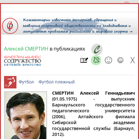
Алексей СМЕРТИН
в публикациях
9 августа 2026 года,
08:22
СПОРТСМЕНЫ, ТРЕНЕРЫ И СПЕЦИАЛИСТЫ
13181
персон
Расширенный поиск
Найдено:
СМЕРТИН Алексей Геннадьевич
(01.05.1975) - выпускник
Барнаульского государственного
Футбол
Футбол пляжный
педагогического университета
(2006), Алтайского филиала
Сибирской академии
государственной службы (Барнаул,
Аслаудин
Елена
Мария
Юлия
2012).
АБАЕВ
АБАИМОВА
АБАКУМОВА
АБАЛАКИНА