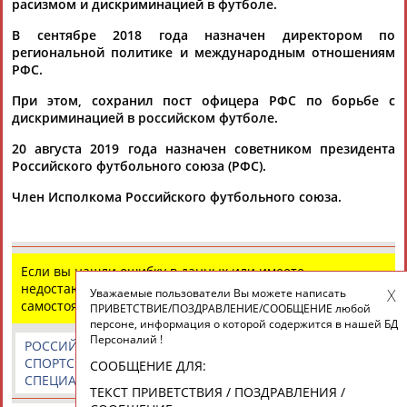
расизмом и дискриминацией в футболе.
ЕЩЁ ПЕРСОНЫ
В сентябре 2018 года назначен директором по
региональной политике и международным отношениям
24 персон из 13181
РФС.
При этом, сохранил пост офицера РФС по борьбе с
дискриминацией в российском футболе.
ТАБЛО АКТИВНОСТИ
20 августа 2019 года назначен советником президента
Российского футбольного союза (РФС).
Член Исполкома Российского футбольного союза.
ЦЕЛИ ПРОЕКТА
КОНТАКТЫ
НАШИ КНОПКИ
РЕКЛАМА
Если вы нашли ошибку в данных или имеете
недостающую информацию, внесите изменения
Уважаемые пользователи Вы можете написать
Вопросы сотрудничества и совместной деятельности
inform@infosport.ru
самостоятельно
ПРИВЕТСТВИЕ/ПОЗДРАВЛЕНИЕ/СООБЩЕНИЕ любой
персоне, информация о которой содержится в нашей БД
Адресов в новостной рассылке: 996
Персоналий !
РОССИЙСКИЕ
РОССИЙСКИЕ
СПОРТИВНЫЕ
Подпишись
СПОРТСМЕНЫ,
СПОРТИВНЫЕ
НОВОСТИ И
СООБЩЕНИЕ ДЛЯ:
СПЕЦИАЛИСТЫ
ОРГАНИЗАЦИИ
КОММЕНТАРИИ
ТЕКСТ ПРИВЕТСТВИЯ / ПОЗДРАВЛЕНИЯ /
©
Стадион, 1998-2026