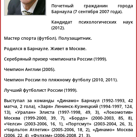
Почетный гражданин города
Барнаула (7 сентября 2007 года).
Кандидат психологических наук
Дмитрий
Тамилла
Рамазан
Ростом
(2012).
АБАРЕНОВ
АБАСОВА
АБАЧАРАЕВ
АБАШИДЗЕ
Мастер спорта (футбол). Полузащитник.
Родился в Барнауле. Живет в Москве.
Серебряный призер чемпионата России (1999).
Флюра
Татьяна
Акжана
Артур
АББАТЕ-
АББЯСОВА
АБДИКАРИМОВА
АБДРАХМАНОВ
Чемпион Англии (2005).
БУЛАТОВА
Чемпион России по пляжному футболу (2010, 2011).
Лучший футболист России (1999).
Выступал за команды «Динамо» Барнаул (1992-1993, 42
матча, 2 гола), «Заря» Ленинск-Кузнецкий (1994-1997, 124,
13), «Уралан» Элиста (1997-1998, 49, 3), «Локомотив»
Москва (1999-2000, 39, 7), «Бордо» (2000-2003, 85, 8),
«Челси» (2003-2006, 16, 1), «Портсмут» (2003-2004, 26, 3),
«Чарльтон Атлетик» (2005-2006, 18, 2), «Динамо» Москва
(2006, 22, 4), «Фулхэм» (2006-2008, 21, 3).