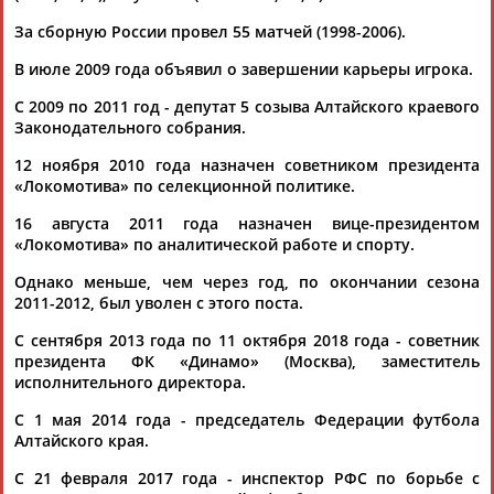
За сборную России провел 55 матчей (1998-2006).
В июле 2009 года объявил о завершении карьеры игрока.
С 2009 по 2011 год - депутат 5 созыва Алтайского краевого
Законодательного собрания.
Каримжан
Аделя
Андрей
Герман
12 ноября 2010 года назначен советником президента
АБДРАХМАНОВ
АБДРАХМАНОВА
АБДУВАЛИЕВ
АБДУЛАЕВ
«Локомотива» по селекционной политике.
16 августа 2011 года назначен вице-президентом
«Локомотива» по аналитической работе и спорту.
Однако меньше, чем через год, по окончании сезона
Рамазан
Тагир
Камиль
Загалав
2011-2012, был уволен с этого поста.
АБДУЛАЕВ
АБДУЛАЕВ
АБДУЛАЗИЗОВ
АБДУЛБЕКОВ
С сентября 2013 года по 11 октября 2018 года - советник
президента ФК «Динамо» (Москва), заместитель
исполнительного директора.
Камалудин
Абдула
Магомед
Назир
С 1 мая 2014 года - председатель Федерации футбола
АБДУЛДАУДОВ
АБДУЛЖАЛИЛОВ
АБДУЛКАГИРОВ
АБДУЛЛАЕВ
Алтайского края.
С 21 февраля 2017 года - инспектор РФС по борьбе с