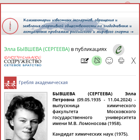
Элла БЫВШЕВА (СЕРГЕЕВА)
в публикациях
7 августа 2026 года,
19:34
СПОРТСМЕНЫ, ТРЕНЕРЫ И СПЕЦИАЛИСТЫ
13181
персон
Расширенный поиск
Найдено:
БЫВШЕВА (СЕРГЕЕВА) Элла
Петровна
(09.05.1935 - 11.04.2024) -
выпускница химического
Гребля академическая
факультета Московского
государственного университета
имени М.В. Ломоносова (1958).
Аслаудин
Елена
Мария
Юлия
Кандидат химических наук (1975).
АБАЕВ
АБАИМОВА
АБАКУМОВА
АБАЛАКИНА