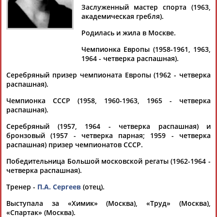
Заслуженный мастер спорта (1963,
академическая гребля).
Родилась и жила в Москве.
Дмитрий
Тамилла
Рамазан
Ростом
Чемпионка Европы (1958-1961, 1963,
АБАРЕНОВ
АБАСОВА
АБАЧАРАЕВ
АБАШИДЗЕ
1964 - четверка распашная).
Серебряный призер чемпионата Европы (1962 - четверка
распашная).
Флюра
Татьяна
Акжана
Артур
Чемпионка СССР (1958, 1960-1963, 1965 - четверка
АББАТЕ-
АББЯСОВА
АБДИКАРИМОВА
АБДРАХМАНОВ
распашная).
БУЛАТОВА
Серебряный (1957, 1964 - четверка распашная) и
бронзовый (1957 - четверка парная; 1959 - четверка
распашная) призер чемпионатов СССР.
Победительница Большой московской регаты (1962-1964 -
четверка распашная).
Тренер -
П.А. Сергеев
(отец).
Выступала за «Химик» (Москва), «Труд» (Москва),
«Спартак» (Москва).