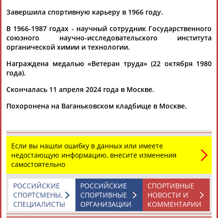
Завершила спортивную карьеру в 1966 году.
В 1966-1987 годах - научный сотрудник Государственного
союзного научно-исследовательского института
органической химии и технологии.
Награждена медалью «Ветеран труда» (22 октября 1980
Каримжан
Аделя
Андрей
Герман
года).
АБДРАХМАНОВ
АБДРАХМАНОВА
АБДУВАЛИЕВ
АБДУЛАЕВ
Скончалась 11 апреля 2024 года в Москве.
Похоронена на Ваганьковском кладбище в Москве.
Рамазан
Тагир
Камиль
Загалав
АБДУЛАЕВ
АБДУЛАЕВ
АБДУЛАЗИЗОВ
АБДУЛБЕКОВ
Если вы нашли ошибку в данных или имеете
недостающую информацию, внесите изменения
самостоятельно
Камалудин
Абдула
Магомед
Назир
РОССИЙСКИЕ
РОССИЙСКИЕ
СПОРТИВНЫЕ
АБДУЛДАУДОВ
АБДУЛЖАЛИЛОВ
АБДУЛКАГИРОВ
АБДУЛЛАЕВ
СПОРТСМЕНЫ,
СПОРТИВНЫЕ
НОВОСТИ И
СПЕЦИАЛИСТЫ
ОРГАНИЗАЦИИ
КОММЕНТАРИИ