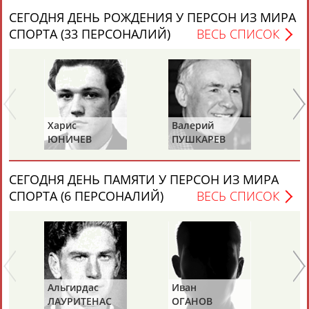
ЕЩЁ ПЕРСОНЫ
СЕГОДНЯ ДЕНЬ РОЖДЕНИЯ У ПЕРСОН ИЗ МИРА
СПОРТА (33 ПЕРСОНАЛИЙ)
ВЕСЬ СПИСОК
24 персон из 13181
ТАБЛО АКТИВНОСТИ
Харис
Валерий
Ва
ЮНИЧЕВ
ПУШКАРЕВ
И
ЦЕЛИ ПРОЕКТА
КОНТАКТЫ
НАШИ КНОПКИ
РЕКЛАМА
СЕГОДНЯ ДЕНЬ ПАМЯТИ У ПЕРСОН ИЗ МИРА
СПОРТА (6 ПЕРСОНАЛИЙ)
ВЕСЬ СПИСОК
Вопросы сотрудничества и совместной деятельности
inform@infosport.ru
Адресов в новостной рассылке: 996
Подпишись
Альгирдас
Иван
Бо
©
Стадион, 1998-2026
ЛАУРИТЕНАС
ОГАНОВ
Ц