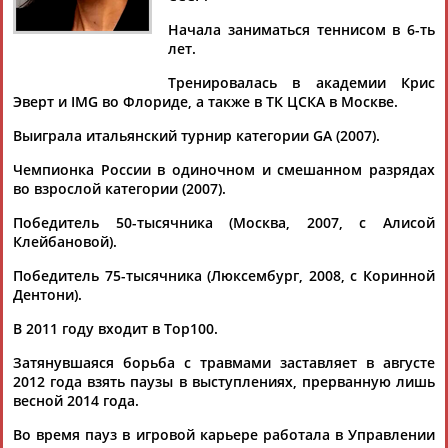
Начала заниматься теннисом в 6-ть
лет.
Тренировалась в академии Крис
Дмитрий
Тамилла
Рамазан
Ростом
Эверт и IMG во Флориде, а также в ТК ЦСКА в Москве.
АБАРЕНОВ
АБАСОВА
АБАЧАРАЕВ
АБАШИДЗЕ
Выиграла итальянский турнир категории GA (2007).
Чемпионка России в одиночном и смешанном разрядах
во взрослой категории (2007).
Флюра
Татьяна
Акжана
Артур
Победитель 50-тысячника (Москва, 2007, с Алисой
АББАТЕ-
АББЯСОВА
АБДИКАРИМОВА
АБДРАХМАНОВ
Клейбановой).
БУЛАТОВА
Победитель 75-тысячника (Люксембург, 2008, с Коринной
Дентони).
В 2011 году входит в Top100.
Затянувшаяся борьба с травмами заставляет в августе
2012 года взять паузы в выступлениях, прерванную лишь
весной 2014 года.
Во время пауз в игровой карьере работала в Управлении