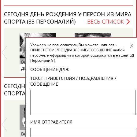
ЕЩЁ ПЕРСОНЫ
СЕГОДНЯ ДЕНЬ РОЖДЕНИЯ У ПЕРСОН ИЗ МИРА
СПОРТА (33 ПЕРСОНАЛИЙ)
ВЕСЬ СПИСОК
24 персон из 13181
Уважаемые пользователи Вы можете написать
ТАБЛО АКТИВНОСТИ
ПРИВЕТСТВИЕ/ПОЗДРАВЛЕНИЕ/СООБЩЕНИЕ любой
персоне, информация о которой содержится в нашей БД
Персоналий !
Валентина
Владимир
Ал
ЦЕЛИ ПРОЕКТА
КОНТАКТЫ
НАШИ КНОПКИ
РЕКЛАМА
ДЕДОВА
АРСЕНЯН
Д
СООБЩЕНИЕ ДЛЯ:
(ЧУМИЧЕВА)
ТЕКСТ ПРИВЕТСТВИЯ / ПОЗДРАВЛЕНИЯ /
СООБЩЕНИЕ
СЕГОДНЯ ДЕНЬ ПАМЯТИ У ПЕРСОН ИЗ МИРА
СПОРТА (7 ПЕРСОНАЛИЙ)
ВЕСЬ СПИСОК
Вопросы сотрудничества и совместной деятельности
inform@infosport.ru
Адресов в новостной рассылке: 997
Подпишись
ИМЯ ОТПРАВИТЕЛЯ
©
Стадион, 1998-2026
Владимир
Евгений
Вл