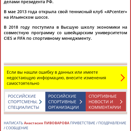
делами президента РФ.
В мае 2013 года открыла свой теннисный клуб «APcenter»
на Ильинском шоссе.
В 2018 году поступила в Высшую школу экономики на
совместную программу со швейцарским университетом
CIES и FIFA по спортивному менеджменту.
Каримжан
Аделя
Андрей
Герман
АБДРАХМАНОВ
АБДРАХМАНОВА
АБДУВАЛИЕВ
АБДУЛАЕВ
Если вы нашли ошибку в данных или имеете
Рамазан
Тагир
Камиль
Загалав
недостающую информацию, внесите изменения
АБДУЛАЕВ
АБДУЛАЕВ
АБДУЛАЗИЗОВ
АБДУЛБЕКОВ
самостоятельно
РОССИЙСКИЕ
РОССИЙСКИЕ
СПОРТИВНЫЕ
СПОРТСМЕНЫ,
СПОРТИВНЫЕ
НОВОСТИ И
СПЕЦИАЛИСТЫ
ОРГАНИЗАЦИИ
КОММЕНТАРИИ
Камалудин
Абдула
Магомед
Назир
АБДУЛДАУДОВ
АБДУЛЖАЛИЛОВ
АБДУЛКАГИРОВ
АБДУЛЛАЕВ
НАПИСАТЬ
Анастасия ПИВОВАРОВА
ПРИВЕТСТВИЕ / ПОЗДРАВЛЕНИЕ
/ СООБЩЕНИЕ