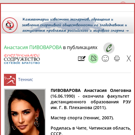
Анастасия ПИВОВАРОВА
в публикациях
10 августа 2026 года,
16:59
СПОРТСМЕНЫ, ТРЕНЕРЫ И СПЕЦИАЛИСТЫ
13181
персон
Расширенный поиск
Найдено:
ПИВОВАРОВА Анастасия Олеговна
(16.06.1990) - окончила факультет
дистанционного образования РЭУ
Теннис
им. Г. В. Плеханова (2011).
Мастер спорта (теннис, 2007).
Аслаудин
Елена
Мария
Юлия
Родилась в Чите, Читинская область,
АБАЕВ
АБАИМОВА
АБАКУМОВА
АБАЛАКИНА
СССР.