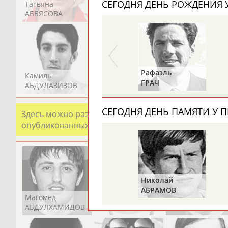
СЕГОДНЯ ДЕНЬ РОЖДЕНИЯ У
Татьяна
Акжана
Артур
АББЯСОВА
АБДИКАРИМОВА
АБДРАХМАНОВ
Рафаэль
Александр
Камиль
Загалав
Камалудин
ГРАЧ
ПРИВАЛОВ
АБДУЛАЗИЗОВ
АБДУЛБЕКОВ
АБДУЛДАУДОВ
СЕГОДНЯ ДЕНЬ ПАМЯТИ У П
Здесь можно разместить информацию о хорошо изв
опубликованных записях. Страна должна знать свои
Николай
АБРАМОВ
Магомед
Шамиль
Адлан
АБДУЛХАМИДОВ
АБДУРАХМАНОВ
АБДУРАШИДОВ