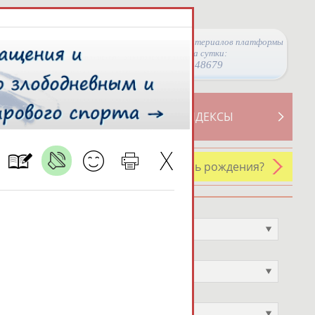
Просмотры материалов платформы
за сутки:
48679
ТИВНОСТИ
СВОДНЫЕ ИНДЕКСЫ
У кого сегодня день рождения?
Профессия
Не выбран
Спортивное звание
Не выбран
Учёное звание
Не выбран