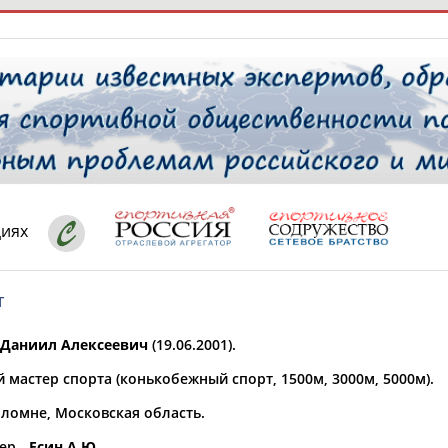
РЕСУРСНАЯ ПЛОЩАДКА
ТАБЛО АК
 специалисты
циях
т
ставляет регион*
 выбран
аниил Алексеевич
(19.06.2001).
* для действующих спортсменов
то рождения
мастер спорта (конькобежный спорт, 1500м, 3000м, 5000м).
 выбран
оломне, Московская область.
ион проживания
 выбран
ер -
Есин А.Ю.