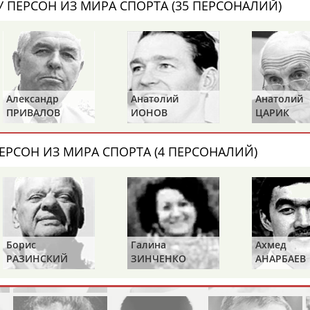
 ПЕРСОН ИЗ МИРА СПОРТА (35 ПЕРСОНАЛИЙ)
Каримжан
Аделя
Андрей
АБДРАХМАНОВ
АБДРАХМАНОВА
АБДУВАЛИЕВ
Анатолий
Анатолий
Виктор
Абдула
Магомед
Назир
ИОНОВ
ЦАРИК
БАЖЕН
АБДУЛЖАЛИЛОВ
АБДУЛКАГИРОВ
АБДУЛЛАЕВ
ЕРСОН ИЗ МИРА СПОРТА (4 ПЕРСОНАЛИЙ)
естном спортсмене, тренере, специалисте или исправит
х героев! Герои спорта - это одни из главных патриотов
Борис
Галина
Ахмед
РАЗИНСКИЙ
ЗИНЧЕНКО
АНАРБАЕВ
Рустам
Магомед
Нурлан
АБДУРАШИДОВ
АБДУСАЛАМОВ
АБДЫКАЛЫКОВ