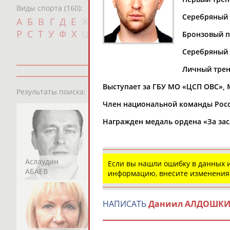
Виды спорта (160):
Серебряный 
Дат
А
Б
В
Г
Д
Е
Ж
З
И
К
Л
М
Н
О
П
с
Р
С
Т
У
Ф
Х
Ц
Ч
Ш
Щ
Э
Ю
Я
Бронзовый п
Серебряный 
Личный трен
Выступает за ГБУ МО «ЦСП ОВС»,
13181
персон
Результаты поиска:
Член национальной команды Росс
Награжден медаль ордена «За засл
Аслаудин
Елена
Мария
Если вы нашли ошибку в данных
АБАЕВ
АБАИМОВА
АБАКУМОВА
информацию, внесите изменения
НАПИСАТЬ
Даниил АЛДОШК