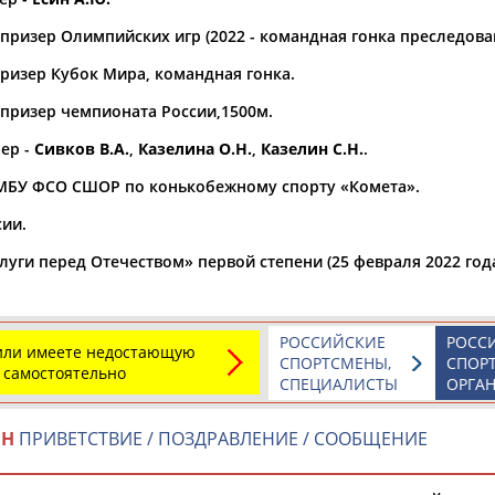
призер Олимпийских игр (2022 - командная гонка преследова
а рождения
по
чч
мм
год
чч
мм
год
ризер Кубок Мира, командная гонка.
призер чемпионата России,1500м.
ер -
Сивков В.А.
,
Казелина О.Н.
,
Казелин С.Н.
.
 МБУ ФСО СШОР по конькобежному спорту «Комета».
ии.
уги перед Отечеством» первой степени (25 февраля 2022 года
РОССИЙСКИЕ
РОСС
Юлия
Дмитрий
Тамилла
 или имеете недостающую
СПОРТСМЕНЫ,
СПОР
АБАЛАКИНА
АБАРЕНОВ
АБАСОВА
 самостоятельно
СПЕЦИАЛИСТЫ
ОРГА
ИН
ПРИВЕТСТВИЕ / ПОЗДРАВЛЕНИЕ / СООБЩЕНИЕ